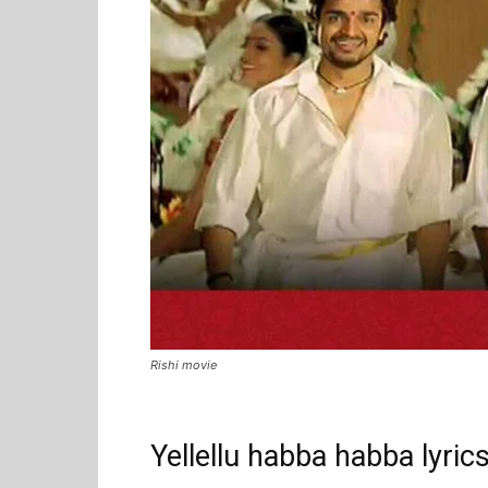
Rishi movie
Yellellu habba habba lyrics s