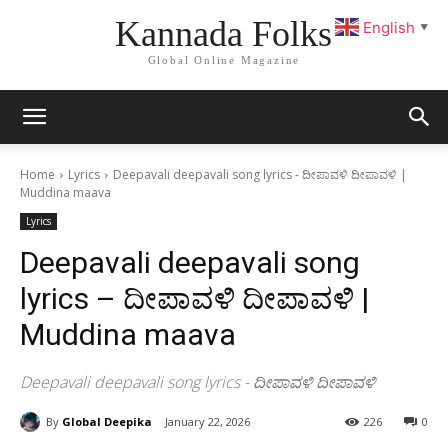
Kannada Folks
English
▼
Global Online Magazine
Home
Lyrics
Deepavali deepavali song lyrics - ದೀಪಾವಳಿ ದೀಪಾವಳಿ |
Muddina maava
Lyrics
Deepavali deepavali song
lyrics – ದೀಪಾವಳಿ ದೀಪಾವಳಿ |
Muddina maava
Deepavali deepavali song lyrics - ದೀಪಾವಳಿ ದೀಪಾವಳಿ
By
Global Deepika
January 22, 2026
226
0