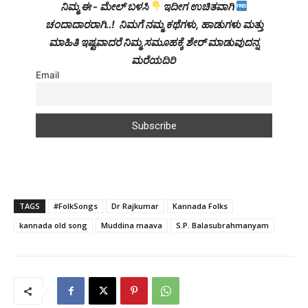
ನಿಮ್ಮ ಈ - ಮೇಲ್ ಬಳಸಿ
ಇದೀಗ ಉಚಿತವಾಗಿ
ಚಂದಾದಾರರಾಗಿ..! ನಿಮಗೆ ನಮ್ಮ ಕಥೆಗಳು, ಹಾಡುಗಳು ಮತ್ತು
ಮಾಹಿತಿ ಇಷ್ಟವಾದರೆ ನಿಮ್ಮ ಸಮೂಹಕ್ಕೆ ಶೇರ್ ಮಾಡುವುದನ್ನ
ಮರೆಯದಿರಿ
Email
TAGS
#FolkSongs
Dr Rajkumar
Kannada Folks
kannada old song
Muddina maava
S.P. Balasubrahmanyam