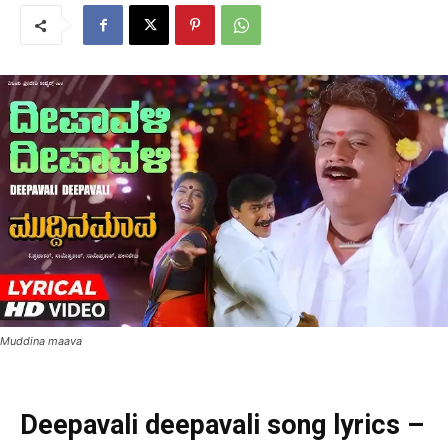
Muddina maava
Deepavali deepavali song lyrics –