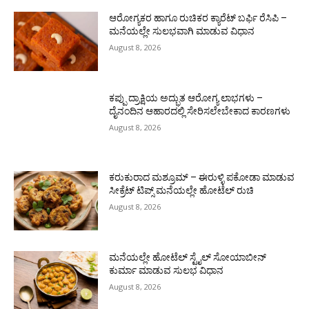
ಆರೋಗ್ಯಕರ ಹಾಗೂ ರುಚಿಕರ ಕ್ಯಾರೆಟ್ ಬರ್ಫಿ ರೆಸಿಪಿ –
ಮನೆಯಲ್ಲೇ ಸುಲಭವಾಗಿ ಮಾಡುವ ವಿಧಾನ
August 8, 2026
ಕಪ್ಪು ದ್ರಾಕ್ಷಿಯ ಅದ್ಭುತ ಆರೋಗ್ಯ ಲಾಭಗಳು –
ದೈನಂದಿನ ಆಹಾರದಲ್ಲಿ ಸೇರಿಸಲೇಬೇಕಾದ ಕಾರಣಗಳು
August 8, 2026
ಕರುಕುರಾದ ಮಶ್ರೂಮ್ – ಈರುಳ್ಳಿ ಪಕೋಡಾ ಮಾಡುವ
ಸೀಕ್ರೆಟ್ ಟಿಪ್ಸ್ ಮನೆಯಲ್ಲೇ ಹೋಟೆಲ್ ರುಚಿ
August 8, 2026
ಮನೆಯಲ್ಲೇ ಹೋಟೆಲ್ ಸ್ಟೈಲ್ ಸೋಯಾಬೀನ್
ಕುರ್ಮಾ ಮಾಡುವ ಸುಲಭ ವಿಧಾನ
August 8, 2026