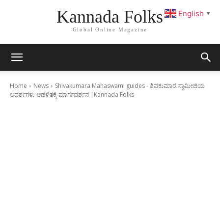
Kannada Folks
English
▼
Global Online Magazine
Home
News
Shivakumara Mahaswami guides - ಶಿವಕುಮಾರ ಸ್ವಾಮೀಜಿಯ
ಆದರ್ಶಗಳು ಆಡಳಿತಕ್ಕೆ ಮಾರ್ಗದರ್ಶನ |Kannada Folks