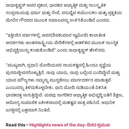
ರಾಧಾಕೃಷ್ಣನ್ ಅವರ ಪ್ರಕಾರ, ಭಾರತದ ಆಧ್ಯಾತ್ಮಿಕ ಮತ್ತು ಸಾಂಸ್ಕೃತಿಕ
ಸಂಪ್ರದಾಯವು ಧರ್ಮ ಮತ್ತು ಸೇವೆ, ವಸುಧೈವ ಕುಟುಂಬಕಂ ಮತ್ತು ಪ್ರಕೃತಿಯ
ಮೇಲಿನ ಗೌರವದ ಮೂಲಕ ಸಮಾಜವನ್ನು ಉಳಿಸಿಕೊಂಡಿದೆ ಎಂದರು.
“ಇತ್ತೀಚಿನ ವರ್ಷಗಳಲ್ಲಿ, ಅವರ(ಶಿವಕುಮಾರ ಸ್ವಾಮೀಜಿ) ಕಾಲಾತೀತ
ಆದರ್ಶಗಳು ಅಂತರರಾಷ್ಟ್ರೀಯ ವೇದಿಕೆಗಳಲ್ಲಿ ಆಡಳಿತದ ಮೂಲಕ ಸಾಂಸ್ಥಿಕ
ಅಭಿವ್ಯಕ್ತಿಯನ್ನು ಕಂಡುಕೊಂಡಿವೆ” ಎಂದು ರಾಧಾಕೃಷ್ಣನ್ ಹೇಳಿದರು.
“ಮುಖ್ಯವಾಗಿ, ಪ್ರಧಾನಿ ಮೋದಿಯವರ ನಾಯಕತ್ವದಲ್ಲಿ ಹಿಂದೂ ಪ್ರಜ್ಞೆಯ
ಪುನರುಜ್ಜೀವನಗೊಳ್ಳುತ್ತಿದೆ. ನಾವು ಯಾರು, ನಾವು ಎಲ್ಲಿಂದ ಬಂದಿದ್ದೇವೆ ಮತ್ತು
ಯಾವ ಮೌಲ್ಯಗಳು ನಮ್ಮನ್ನು ಮುನ್ನಡೆಸಲು ಮಾರ್ಗದರ್ಶನ ಮಾಡುತ್ತವೆ
ಎಂಬುದನ್ನು ತಿಳಿದುಕೊಳ್ಳಬೇಕು. ಧಾನಿ ಮೋದಿ ನುಡಿಯಂತೆ ವಿಕಸಿತ
ಭಾರತದತ್ತ ಸಾಗುತ್ತಿದ್ದೇವೆ. ಮಠವು ನಾಗರಿಕರ ಆಧ್ಯಾತ್ಮಿಕ ಅಭಿವೃದ್ಧಿ ಜತೆಗೆ ಶಿಕ್ಷಣ,
ಆರೋಗ್ಯ ಸಾಮಾಜಿಕ ಏಕೀಕರಣದಲ್ಲಿ ಮಹತ್ವದ ಪಾತ್ರ ವಹಿಸಿದೆ. ಆಧುನಿಕ
ಜಗತ್ತಿನಲ್ಲಿ ಎತ್ತರವಾಗಿ ನಿಂತಿದೆ.
Read this –
Highlights news of the day-ದಿನದ ಪ್ರಮುಖ