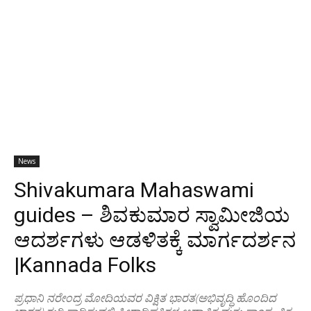
News
Shivakumara Mahaswami
guides – ಶಿವಕುಮಾರ ಸ್ವಾಮೀಜಿಯ
ಆದರ್ಶಗಳು ಆಡಳಿತಕ್ಕೆ ಮಾರ್ಗದರ್ಶನ
|Kannada Folks
ಪ್ರಧಾನಿ ನರೇಂದ್ರ ಮೋದಿಯವರ ವಿಕ್ಷಿತ ಭಾರತ(ಅಭಿವೃದ್ಧಿ ಹೊಂದಿದ