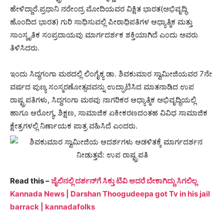
ಹೇಳಿದ್ದಾರೆ.ಪ್ರಧಾನಿ ನರೇಂದ್ರ ಮೋದಿಯವರ ವಿಕ್ಷಿತ ಭಾರತ(ಅಭಿವೃದ್ಧಿ
ಹೊಂದಿದ ಭಾರತ) ಗುರಿ ಸಾಧಿಸುವಲ್ಲಿ ಪೀಠಾಧಿಪತಿಗಳ ಆಧ್ಯಾತ್ಮಿಕ ಮತ್ತು
ಸಾಂಸ್ಕೃತಿಕ ಸಂಪ್ರದಾಯವು ಮಾರ್ಗದರ್ಶಕ ಶಕ್ತಿಯಾಗಿದೆ ಎಂದು ಅವರು
ತಿಳಿಸಿದರು.
ಇಂದು ಸಿದ್ಧಗಂಗಾ ಮಠದಲ್ಲಿ ಲಿಂಗೈಕ್ಯ ಡಾ. ಶಿವಕುಮಾರ ಸ್ವಾಮೀಜಿಯವರ 7ನೇ
ವರ್ಷದ ಪುಣ್ಯ ಸಂಸ್ಮರಣೋತ್ಸವವನ್ನು ಉದ್ಘಾಟಿಸಿದ ಮಾತನಾಡಿದ ಉಪ
ರಾಷ್ಟ್ರಪತಿಗಳು, ಸಿದ್ದಗಂಗಾ ಮಠವು ನಾಗರಿಕರ ಆಧ್ಯಾತ್ಮಿಕ ಅಭಿವೃದ್ಧಿಯಲ್ಲಿ
ಹಾಗೂ ಆರೋಗ್ಯ, ಶಿಕ್ಷಣ, ಸಾಮಾಜಿಕ ಏಕೀಕರಣದಂತಹ ವಿವಿಧ ಸಾಮಾಜಿಕ
ಕ್ಷೇತ್ರಗಳಲ್ಲಿ ನಿರ್ಣಾಯಕ ಪಾತ್ರ ವಹಿಸಿದೆ ಎಂದರು.
Read this –
ಜೈಲಿನಲ್ಲಿ ದರ್ಶನ್​​ಗೆ ಸಿಕ್ತು ಟಿವಿ ಆದರೆ ಬೇಕಾಗಿದ್ದು ಸಿಗಲಿಲ್ಲ
Kannada News | Darshan Thoogudeepa got Tv in his jail
barrack | kannadafolks