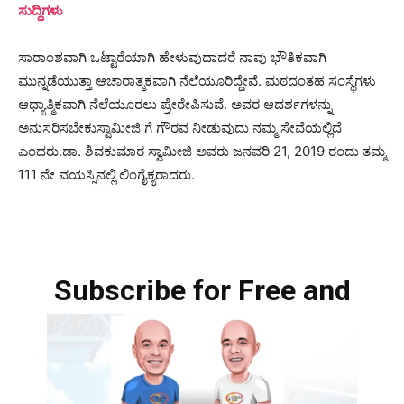
ಸುದ್ದಿಗಳು
ಸಾರಾಂಶವಾಗಿ ಒಟ್ಟಾರೆಯಾಗಿ ಹೇಳುವುದಾದರೆ ನಾವು ಭೌತಿಕವಾಗಿ
ಮುನ್ನಡೆಯುತ್ತಾ ಆಚಾರಾತ್ಮಕವಾಗಿ ನೆಲೆಯೂರಿದ್ದೇವೆ. ಮಠದಂತಹ ಸಂಸ್ಥೆಗಳು
ಆಧ್ಯಾತ್ಮಿಕವಾಗಿ ನೆಲೆಯೂರಲು ಪ್ರೇರೇಪಿಸುವೆ. ಅವರ ಆದರ್ಶಗಳನ್ನು
ಅನುಸರಿಸಬೇಕುಸ್ವಾಮೀಜಿ ಗೆ ಗೌರವ ನೀಡುವುದು ನಮ್ಮ ಸೇವೆಯಲ್ಲಿದೆ
ಎಂದರು.ಡಾ. ಶಿವಕುಮಾರ ಸ್ವಾಮೀಜಿ ಅವರು ಜನವರಿ 21, 2019 ರಂದು ತಮ್ಮ
111 ನೇ ವಯಸ್ಸಿನಲ್ಲಿ ಲಿಂಗೈಕ್ಯರಾದರು.
Subscribe for Free and