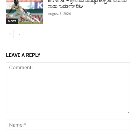
IND vs SL – ಶ್ರೀಲಂಕಾ ವಿರುದ್ಧದ ಟೆಸ್ಟ್ ಸರಣಿಯಿಂದ
ಸಾಯಿ ಸುದರ್ಶನ್ ಔಟ್
August 8, 2026
News
LEAVE A REPLY
Comment:
Na