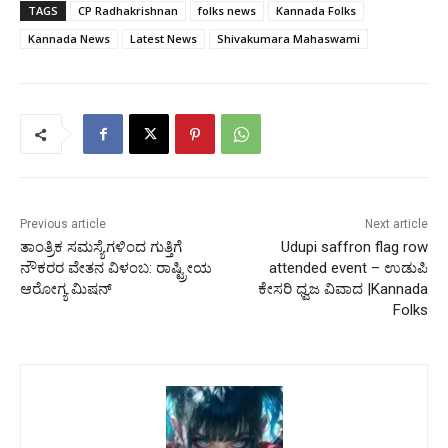
TAGS
CP Radhakrishnan
folks news
Kannada Folks
Kannada News
Latest News
Shivakumara Mahaswami
Previous article
Next article
ತಾಂತ್ರಿಕ ಸಮಸ್ಯೆಗಳಿಂದ ಗುತ್ತಿಗೆ
Udupi saffron flag row
ನೌಕರರ ವೇತನ ವಿಳಂಬ: ರಾಷ್ಟ್ರೀಯ
attended event – ಉಡುಪಿ
ಆರೋಗ್ಯ ಮಿಷನ್
ಕೇಸರಿ ಧ್ವಜ ವಿವಾದ |Kannada
Folks