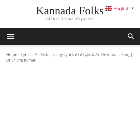
Kannada Folks
English
▼
Global Online Magazine
Home
Lyrics
Re Re bajarangi Lyrics-ರೇ ರೇ ಭಜರಂಗೀ|Devotional Song|
Dr Shivraj Kumar