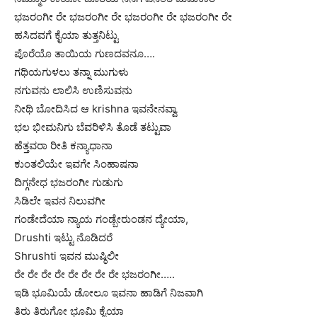
ಭಜರಂಗೀ ರೇ ಭಜರಂಗೀ ರೇ ಭಜರಂಗೀ ರೇ ಭಜರಂಗೀ ರೇ
ಹಸಿದವಗೆ ಕೈಯಾ ತುತ್ತನಿಟ್ಟು
ಪೊರೆಯೊ ತಾಯಿಯ ಗುಣದವನೂ….
ಗಥಿಯಗುಳಲು ತನ್ನಾ ಮುಗುಳು
ನಗುವನು ಲಾಲಿಸಿ ಉಣಿಸುವನು
ನೀಥಿ ಬೋದಿಸಿದ ಆ krishna ಇವನೇನವ್ವಾ
ಭಲ ಭೀಮನಿಗು ಬೆವರಿಳಿಸಿ ತೊಡೆ ತಟ್ಟುವಾ
ಹೆತ್ತವರಾ ರೀತಿ ಕನ್ಯಾಧಾನಾ
ಕುಂತಲಿಯೇ ಇವಗೇ ಸಿಂಹಾಷನಾ
ದಿಗ್ಗನೇಧ ಭಜರಂಗೀ ಗುಡುಗು
ಸಿಡಿಲೇ ಇವನ ನಿಲುವಗೀ
ಗಂಡೇದೆಯಾ ನ್ಯಾಯ ಗಂಡ್ಬೇರುಂಡನ ದ್ಯೇಯಾ,
Drushti ಇಟ್ಟು ನೊಡಿದರೆ
Shrushti ಇವನ ಮುಷ್ಠಿಲೀ
ರೇ ರೇ ರೇ ರೇ ರೇ ರೇ ರೇ ರೇ ಭಜರಂಗೀ…..
ಇಡಿ ಭೂಮಿಯೆ ಡೋಲೂ ಇವನಾ ಹಾಡಿಗೆ ನಿಜವಾಗಿ
ತಿರು ತಿರುಗೋ ಭೂಮಿ ಕೈಯಾ