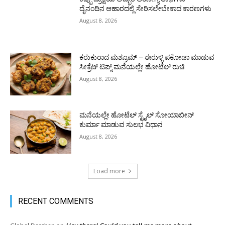
ದೈನಂದಿನ ಆಹಾರದಲ್ಲಿ ಸೇರಿಸಲೇಬೇಕಾದ ಕಾರಣಗಳು
August 8, 2026
ಕರುಕುರಾದ ಮಶ್ರೂಮ್ – ಈರುಳ್ಳಿ ಪಕೋಡಾ ಮಾಡುವ
ಸೀಕ್ರೆಟ್ ಟಿಪ್ಸ್ ಮನೆಯಲ್ಲೇ ಹೋಟೆಲ್ ರುಚಿ
August 8, 2026
ಮನೆಯಲ್ಲೇ ಹೋಟೆಲ್ ಸ್ಟೈಲ್ ಸೋಯಾಬೀನ್
ಕುರ್ಮಾ ಮಾಡುವ ಸುಲಭ ವಿಧಾನ
August 8, 2026
Load more
RECENT COMMENTS