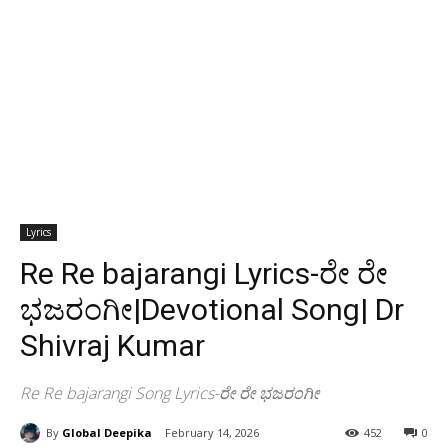
Lyrics
Re Re bajarangi Lyrics-ರೇ ರೇ
ಭಜರಂಗೀ|Devotional Song| Dr
Shivraj Kumar
Re Re bajarangi Song Lyrics-ರೇ ರೇ ಭಜರಂಗೀ
By
Global Deepika
February 14, 2026
452
0