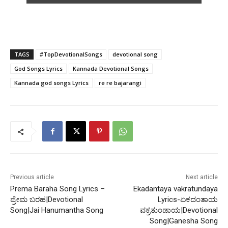
TAGS
#TopDevotionalSongs
devotional song
God Songs Lyrics
Kannada Devotional Songs
Kannada god songs Lyrics
re re bajarangi
Previous article
Next article
Prema Baraha Song Lyrics –
Ekadantaya vakratundaya
ಪ್ರೇಮ ಬರಹ|Devotional
Lyrics-ಏಕದಂತಾಯ
Song|Jai Hanumantha Song
ವಕ್ರತುಂಡಾಯ|Devotional
Song|Ganesha Song