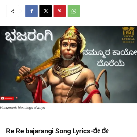
Hanuman’s blessings always
Re Re bajarangi Song Lyrics-ರೇ ರೇ