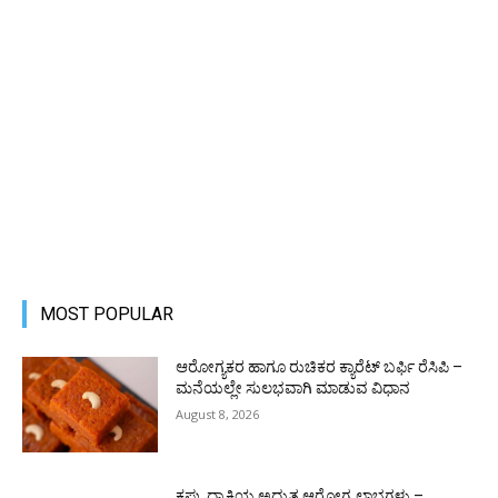
MOST POPULAR
ಆರೋಗ್ಯಕರ ಹಾಗೂ ರುಚಿಕರ ಕ್ಯಾರೆಟ್ ಬರ್ಫಿ ರೆಸಿಪಿ –
ಮನೆಯಲ್ಲೇ ಸುಲಭವಾಗಿ ಮಾಡುವ ವಿಧಾನ
August 8, 2026
ಕಪ್ಪು ದ್ರಾಕ್ಷಿಯ ಅದ್ಭುತ ಆರೋಗ್ಯ ಲಾಭಗಳು –