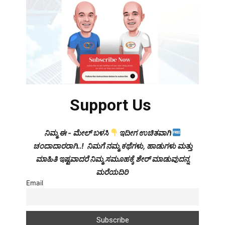
Support Us
ನಿಮ್ಮ ಈ - ಮೇಲ್ ಬಳಸಿ
ಇದೀಗ ಉಚಿತವಾಗಿ
ಚಂದಾದಾರರಾಗಿ..! ನಿಮಗೆ ನಮ್ಮ ಕಥೆಗಳು, ಹಾಡುಗಳು ಮತ್ತು
ಮಾಹಿತಿ ಇಷ್ಟವಾದರೆ ನಿಮ್ಮ ಸಮೂಹಕ್ಕೆ ಶೇರ್ ಮಾಡುವುದನ್ನ
ಮರೆಯದಿರಿ
Email