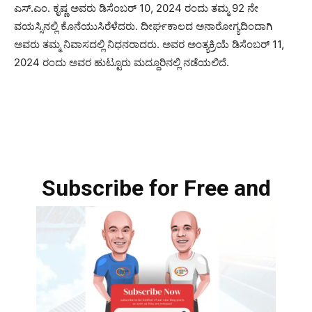
ಎಸ್.ಎಂ. ಕೃಷ್ಣ ಅವರು ಡಿಸೆಂಬರ್ 10, 2024 ರಂದು ತಮ್ಮ 92 ನೇ
ವಯಸ್ಸಿನಲ್ಲಿ ಕೊನೆಯುಸಿರೆಳೆದರು. ದೀರ್ಘಕಾಲದ ಅನಾರೋಗ್ಯದಿಂದಾಗಿ
ಅವರು ತಮ್ಮ ನಿವಾಸದಲ್ಲಿ ನಿಧನರಾದರು. ಅವರ ಅಂತ್ಯಕ್ರಿಯೆ ಡಿಸೆಂಬರ್ 11,
2024 ರಂದು ಅವರ ಹುಟ್ಟೂರು ಮದ್ದೂರಿನಲ್ಲಿ ನಡೆಯಲಿದೆ.
Subscribe for Free and