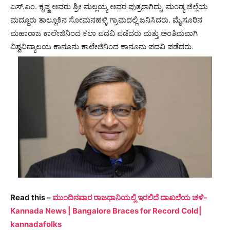
ಎಸ್.ಎಂ. ಕೃಷ್ಣ ಅವರು ಶ್ರೀ ಮಲ್ಲಯ್ಯ ಅವರ ಪುತ್ರರಾಗಿದ್ದು, ಮಂಡ್ಯ ಜಿಲ್ಲೆಯ
ಮದ್ದೂರು ತಾಲ್ಲೂಕಿನ ಸೋಮನಹಳ್ಳಿ ಗ್ರಾಮದಲ್ಲಿ ಜನಿಸಿದರು. ಮೈಸೂರಿನ
ಮಹಾರಾಜ ಕಾಲೇಜಿನಿಂದ ಕಲಾ ಪದವಿ ಪಡೆದರು ಮತ್ತು ಅಂತಿಮವಾಗಿ
ವಿಶ್ವವಿದ್ಯಾಲಯ ಕಾನೂನು ಕಾಲೇಜಿನಿಂದ ಕಾನೂನು ಪದವಿ ಪಡೆದರು.
Read this –
ಮುಂದಿನವಾರ ರಾಜಧಾನಿಯಲ್ಲಿ ಇರಲಿದೆ ದಾಖಲೆಯ ಚಳಿ-
Kannada News | Bangalore Braces for Record Cold|
kannadafolks