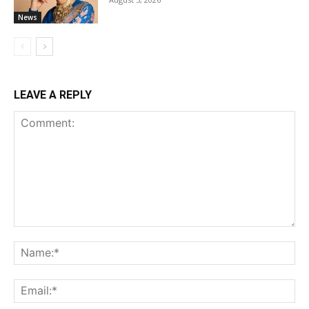
News
LEAVE A REPLY
Comment:
Na
Ema