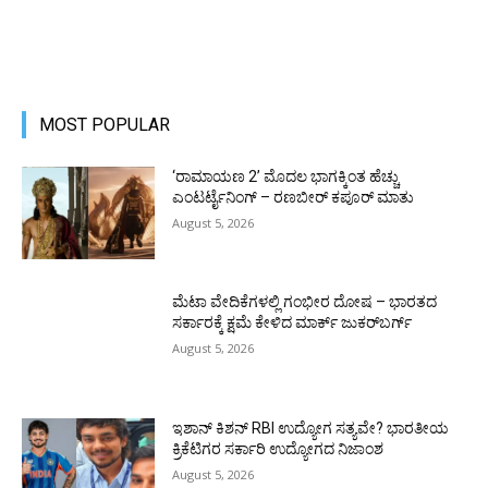
MOST POPULAR
‘ರಾಮಾಯಣ 2’ ಮೊದಲ ಭಾಗಕ್ಕಿಂತ ಹೆಚ್ಚು
ಎಂಟರ್ಟೈನಿಂಗ್ – ರಣಬೀರ್ ಕಪೂರ್ ಮಾತು
August 5, 2026
ಮೆಟಾ ವೇದಿಕೆಗಳಲ್ಲಿ ಗಂಭೀರ ದೋಷ – ಭಾರತದ
ಸರ್ಕಾರಕ್ಕೆ ಕ್ಷಮೆ ಕೇಳಿದ ಮಾರ್ಕ್ ಜುಕರ್‌ಬರ್ಗ್
August 5, 2026
ಇಶಾನ್ ಕಿಶನ್ RBI ಉದ್ಯೋಗ ಸತ್ಯವೇ? ಭಾರತೀಯ
ಕ್ರಿಕೆಟಿಗರ ಸರ್ಕಾರಿ ಉದ್ಯೋಗದ ನಿಜಾಂಶ
August 5, 2026