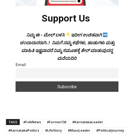
Support Us
ನಿಮ್ಮ ಈ - ಮೇಲ್ ಬಳಸಿ
ಇದೀಗ ಉಚಿತವಾಗಿ
ಚಂದಾದಾರರಾಗಿ..! ನಿಮಗೆ ನಮ್ಮ ಕಥೆಗಳು, ಹಾಡುಗಳು ಮತ್ತು
ಮಾಹಿತಿ ಇಷ್ಟವಾದರೆ ನಿಮ್ಮ ಸಮೂಹಕ್ಕೆ ಶೇರ್ ಮಾಡುವುದನ್ನ
ಮರೆಯದಿರಿ
Email
TAGS
#FolkNews
#FormerCM
#KarnatakaLeader
#KarnatakaPolitics
#LifeStory
#MassLeader
#PoliticalJourney