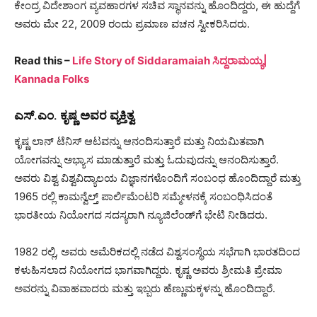
ಕೇಂದ್ರ ವಿದೇಶಾಂಗ ವ್ಯವಹಾರಗಳ ಸಚಿವ ಸ್ಥಾನವನ್ನು ಹೊಂದಿದ್ದರು, ಈ ಹುದ್ದೆಗೆ
ಅವರು ಮೇ 22, 2009 ರಂದು ಪ್ರಮಾಣ ವಚನ ಸ್ವೀಕರಿಸಿದರು.
Read this –
Life Story of Siddaramaiah ಸಿದ್ದರಾಮಯ್ಯ|
Kannada Folks
ಎಸ್.ಎಂ. ಕೃಷ್ಣ ಅವರ ವ್ಯಕ್ತಿತ್ವ
ಕೃಷ್ಣ ಲಾನ್ ಟೆನಿಸ್ ಆಟವನ್ನು ಆನಂದಿಸುತ್ತಾರೆ ಮತ್ತು ನಿಯಮಿತವಾಗಿ
ಯೋಗವನ್ನು ಅಭ್ಯಾಸ ಮಾಡುತ್ತಾರೆ ಮತ್ತು ಓದುವುದನ್ನು ಆನಂದಿಸುತ್ತಾರೆ.
ಅವರು ವಿಶ್ವ ವಿಶ್ವವಿದ್ಯಾಲಯ ವಿಜ್ಞಾನಗಳೊಂದಿಗೆ ಸಂಬಂಧ ಹೊಂದಿದ್ದಾರೆ ಮತ್ತು
1965 ರಲ್ಲಿ ಕಾಮನ್ವೆಲ್ತ್ ಪಾರ್ಲಿಮೆಂಟರಿ ಸಮ್ಮೇಳನಕ್ಕೆ ಸಂಬಂಧಿಸಿದಂತೆ
ಭಾರತೀಯ ನಿಯೋಗದ ಸದಸ್ಯರಾಗಿ ನ್ಯೂಜಿಲೆಂಡ್‌ಗೆ ಭೇಟಿ ನೀಡಿದರು.
1982 ರಲ್ಲಿ, ಅವರು ಅಮೆರಿಕದಲ್ಲಿ ನಡೆದ ವಿಶ್ವಸಂಸ್ಥೆಯ ಸಭೆಗಾಗಿ ಭಾರತದಿಂದ
ಕಳುಹಿಸಲಾದ ನಿಯೋಗದ ಭಾಗವಾಗಿದ್ದರು. ಕೃಷ್ಣ ಅವರು ಶ್ರೀಮತಿ ಪ್ರೇಮಾ
ಅವರನ್ನು ವಿವಾಹವಾದರು ಮತ್ತು ಇಬ್ಬರು ಹೆಣ್ಣುಮಕ್ಕಳನ್ನು ಹೊಂದಿದ್ದಾರೆ.