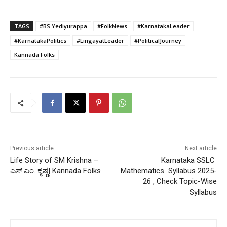
TAGS
#BS Yediyurappa
#FolkNews
#KarnatakaLeader
#KarnatakaPolitics
#LingayatLeader
#PoliticalJourney
Kannada Folks
Previous article
Next article
Life Story of SM Krishna –
Karnataka SSLC
ಎಸ್.ಎಂ. ಕೃಷ್ಣ| Kannada Folks
Mathematics Syllabus 2025-
26 , Check Topic-Wise
Syllabus