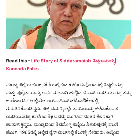
Read this –
Life Story of Siddaramaiah ಸಿದ್ದರಾಮಯ್ಯ|
Kannada Folks
ಮಂಡ್ಯ ಜಿಲ್ಲೆಯ ಬೂಕನಕೆರೆಯಲ್ಲಿ ಬಡ ಕುಟುಂಬವೊಂದರಲ್ಲಿ ಸಿದ್ಧಲಿಂಗಪ್ಪ
ಮತ್ತು ಪುಟ್ಟತಾಯಮ್ಮ ಅವರ ಮಗನಾಗಿ ಹುಟ್ಟಿದ ಬಿ.ಎಸ್. ಯಡಿಯೂರಪ್ಪ ತಮ್ಮ
ಕಾಲೇಜು ದಿನಗಳಲ್ಲಿಯೇ ಆರ್​ಎಸ್​ಎಸ್​ ಚಟುವಟಿಕೆಗಳಲ್ಲಿ
ಗುರುತಿಸಿಕೊಂಡಿದ್ದರು. ಚಿಕ್ಕ ವಯಸ್ಸಿನಲ್ಲೇ ತಾಯಿಯನ್ನು ಕಳೆದುಕೊಂಡ
ಯಡಿಯೂರಪ್ಪ ಕಾಲೇಜು ಶಿಕ್ಷಣವನ್ನು ಮುಗಿಸಿದ ನಂತರ ಕೆಲಸಕ್ಕಾಗಿ
ಹುಡುಕುತ್ತಿದ್ದರು. ಮಂಡ್ಯದಿಂದ ಶಿವಮೊಗ್ಗ ಜಿಲ್ಲೆಯ ಶಿಕಾರಿಪುರಕ್ಕೆ ವಲಸೆ
ಹೋಗಿ, 1965ರಲ್ಲಿ ಅಲ್ಲಿನ ರೈಸ್ ಮಿಲ್​ನಲ್ಲಿ ಕೆಲಸಕ್ಕೆ ಸೇರಿದರು. ಅಲ್ಲಿಂದ