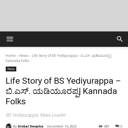
Home
News
Life Story of BS Yediyurappa - ಬಿ.ಎಸ್. ಯಡಿಯೂರಪ್ಪ|
Kannada Folks
News
Life Story of BS Yediyurappa –
ಬಿ.ಎಸ್. ಯಡಿಯೂರಪ್ಪ| Kannada
Folks
BS Yediyurappa: Mass Leader
By
Global Deepika
December 15, 2025
389
0