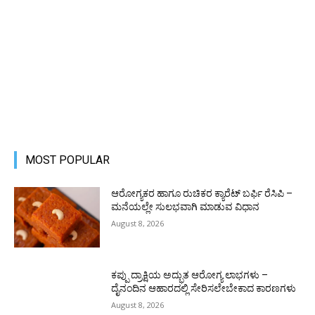
MOST POPULAR
ಆರೋಗ್ಯಕರ ಹಾಗೂ ರುಚಿಕರ ಕ್ಯಾರೆಟ್ ಬರ್ಫಿ ರೆಸಿಪಿ –
ಮನೆಯಲ್ಲೇ ಸುಲಭವಾಗಿ ಮಾಡುವ ವಿಧಾನ
August 8, 2026
ಕಪ್ಪು ದ್ರಾಕ್ಷಿಯ ಅದ್ಭುತ ಆರೋಗ್ಯ ಲಾಭಗಳು –
ದೈನಂದಿನ ಆಹಾರದಲ್ಲಿ ಸೇರಿಸಲೇಬೇಕಾದ ಕಾರಣಗಳು
August 8, 2026