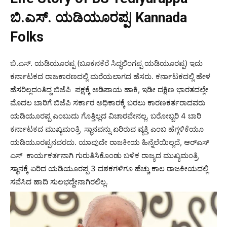
ಬಿ.ಎಸ್. ಯಡಿಯೂರಪ್ಪ| Kannada
Folks
ಬಿ.ಎಸ್. ಯಡಿಯೂರಪ್ಪ (ಬೂಕನಕೆರೆ ಸಿದ್ಧಲಿಂಗಪ್ಪ ಯಡಿಯೂರಪ್ಪ) ಇದು
ಕರ್ನಾಟಕದ ರಾಜಕಾರಣದಲ್ಲಿ ಮರೆಯಲಾಗದ ಹೆಸರು. ಕರ್ನಾಟಕದಲ್ಲಿ ಹೇಳ
ಹೆಸರಿಲ್ಲದಂತಿದ್ದ ಬಿಜೆಪಿ ಪಕ್ಷಕ್ಕೆ ಅಡಿಪಾಯ ಹಾಕಿ, ಇಡೀ ದಕ್ಷಿಣ ಭಾರತದಲ್ಲೇ
ಮೊದಲ ಬಾರಿಗೆ ಬಿಜೆಪಿ ಸರ್ಕಾರ ಅಧಿಕಾರಕ್ಕೆ ಬರಲು ಕಾರಣಕರ್ತರಾದವರು
ಯಡಿಯೂರಪ್ಪ ಎಂಬುದು ಗೊತ್ತಿಲ್ಲದ ವಿಚಾರವೇನಲ್ಲ. ಬರೋಬ್ಬರಿ 4 ಬಾರಿ
ಕರ್ನಾಟಕದ ಮುಖ್ಯಮಂತ್ರಿ ಸ್ಥಾನವನ್ನು ಏರಿರುವ ವ್ಯಕ್ತಿ ಎಂಬ ಹೆಗ್ಗಳಿಕೆಯೂ
ಯಡಿಯೂರಪ್ಪನವರದು. ಯಾವುದೇ ರಾಜಕೀಯ ಹಿನ್ನೆಲೆಯಿಲ್ಲದೆ, ಆರ್​ಎಸ್​
ಎಸ್​ ಕಾರ್ಯಕರ್ತನಾಗಿ ಗುರುತಿಸಿಕೊಂಡು ಬಳಿಕ ರಾಜ್ಯದ ಮುಖ್ಯಮಂತ್ರಿ
ಸ್ಥಾನಕ್ಕೆ ಏರಿದ ಯಡಿಯೂರಪ್ಪ 3 ದಶಕಗಳಿಗೂ ಹೆಚ್ಚು ಕಾಲ ರಾಜಕೀಯದಲ್ಲಿ
ಸವೆಸಿದ ಹಾದಿ ಸುಲಭದ್ದೇನಾಗಿರಲಿಲ್ಲ.