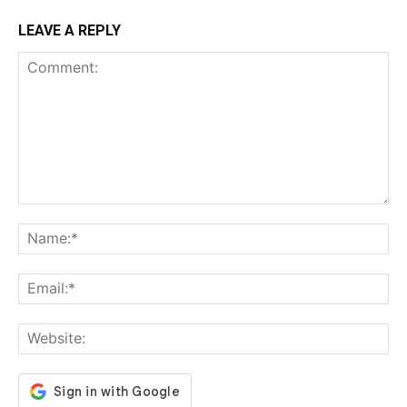
LEAVE A REPLY
Comment:
Na
Ema
Web