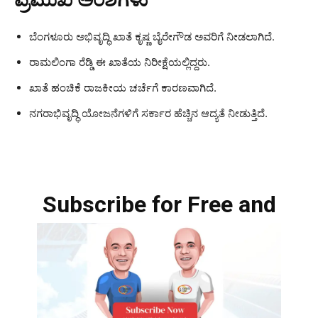
ಪ್ರಮುಖ ಅಂಶಗಳು
ಬೆಂಗಳೂರು ಅಭಿವೃದ್ಧಿ ಖಾತೆ ಕೃಷ್ಣ ಬೈರೇಗೌಡ ಅವರಿಗೆ ನೀಡಲಾಗಿದೆ.
ರಾಮಲಿಂಗಾ ರೆಡ್ಡಿ ಈ ಖಾತೆಯ ನಿರೀಕ್ಷೆಯಲ್ಲಿದ್ದರು.
ಖಾತೆ ಹಂಚಿಕೆ ರಾಜಕೀಯ ಚರ್ಚೆಗೆ ಕಾರಣವಾಗಿದೆ.
ನಗರಾಭಿವೃದ್ಧಿ ಯೋಜನೆಗಳಿಗೆ ಸರ್ಕಾರ ಹೆಚ್ಚಿನ ಆದ್ಯತೆ ನೀಡುತ್ತಿದೆ.
Subscribe for Free and