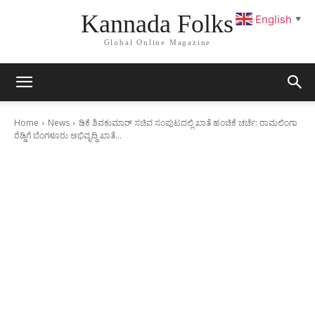
Kannada Folks
English
▼
Global Online Magazine
Home
News
ಡಿಕೆ ಶಿವಕುಮಾರ್ ಸಚಿವ ಸಂಪುಟದಲ್ಲಿ ಖಾತೆ ಹಂಚಿಕೆ ಚರ್ಚೆ: ರಾಮಲಿಂಗಾ
ರೆಡ್ಡಿಗೆ ಬೆಂಗಳೂರು ಅಭಿವೃದ್ಧಿ ಖಾತೆ...