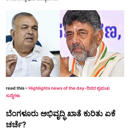
read this –
Highlights news of the day-ದಿನದ ಪ್ರಮುಖ
ಸುದ್ದಿಗಳು
ಬೆಂಗಳೂರು ಅಭಿವೃದ್ಧಿ ಖಾತೆ ಕುರಿತು ಏಕೆ
ಚರ್ಚೆ?