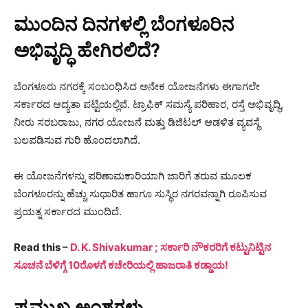
ಮುಂದಿನ ದಿನಗಳಲ್ಲಿ ಬೆಂಗಳೂರಿನ
ಅಭಿವೃದ್ಧಿ ಹೇಗಿರಲಿದೆ?
ಬೆಂಗಳೂರು ನಗರಕ್ಕೆ ಸಂಬಂಧಿಸಿದ ಅನೇಕ ಯೋಜನೆಗಳು ಈಗಾಗಲೇ
ಸರ್ಕಾರದ ಆದ್ಯತಾ ಪಟ್ಟಿಯಲ್ಲಿವೆ. ಟ್ರಾಫಿಕ್ ಸಮಸ್ಯೆ ಪರಿಹಾರ, ರಸ್ತೆ ಅಭಿವೃದ್ಧಿ,
ನೀರು ಸರಬರಾಜು, ನಗರ ಯೋಜನೆ ಮತ್ತು ಡಿಜಿಟಲ್ ಆಡಳಿತ ವ್ಯವಸ್ಥೆ
ಬಲಪಡಿಸುವ ಗುರಿ ಹೊಂದಲಾಗಿದೆ.
ಈ ಯೋಜನೆಗಳನ್ನು ಪರಿಣಾಮಕಾರಿಯಾಗಿ ಜಾರಿಗೆ ತರುವ ಮೂಲಕ
ಬೆಂಗಳೂರನ್ನು ಹೆಚ್ಚು ಸುಧಾರಿತ ಹಾಗೂ ಸುಸ್ಥಿರ ನಗರವನ್ನಾಗಿ ರೂಪಿಸುವ
ಪ್ರಯತ್ನ ಸರ್ಕಾರದ ಮುಂದಿದೆ.
Read this –
D. K. Shivakumar ; ಸರ್ಕಾರಿ ನೌಕರರಿಗೆ ಕಟ್ಟುನಿಟ್ಟಿನ
ಸೂಚನೆ ಬೆಳಿಗ್ಗೆ 10ರೊಳಗೆ ಕಚೇರಿಯಲ್ಲಿ ಹಾಜರಾತಿ ಕಡ್ಡಾಯ!