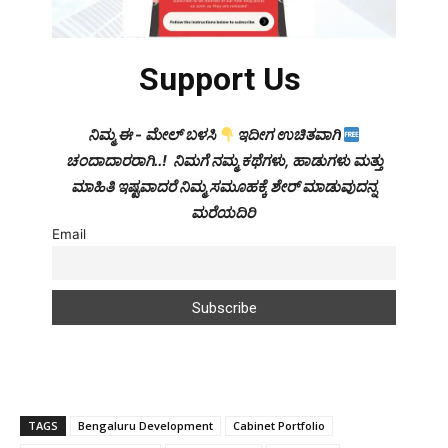
Support Us
ನಿಮ್ಮ ಈ - ಮೇಲ್ ಬಳಸಿ
ಇದೀಗ ಉಚಿತವಾಗಿ
ಚಂದಾದಾರರಾಗಿ..! ನಿಮಗೆ ನಮ್ಮ ಕಥೆಗಳು, ಹಾಡುಗಳು ಮತ್ತು
ಮಾಹಿತಿ ಇಷ್ಟವಾದರೆ ನಿಮ್ಮ ಸಮೂಹಕ್ಕೆ ಶೇರ್ ಮಾಡುವುದನ್ನ
ಮರೆಯದಿರಿ
Email
TAGS
Bengaluru Development
Cabinet Portfolio