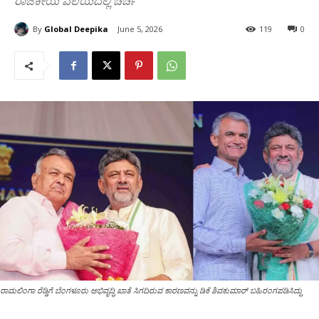
ರಾಜಕೀಯ ವಲಯದಲ್ಲಿ ಚರ್ಚೆ
By
Global Deepika
June 5, 2026
119
0
ರಾಮಲಿಂಗಾ ರೆಡ್ಡಿಗೆ ಬೆಂಗಳೂರು ಅಭಿವೃದ್ಧಿ ಖಾತೆ ಸಿಗದಿರುವ ಕಾರಣವನ್ನು ಡಿಕೆ ಶಿವಕುಮಾರ್ ಬಹಿರಂಗಪಡಿಸಿದ್ದು