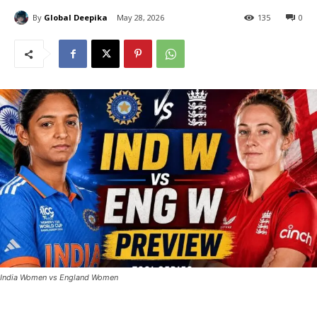
By
Global Deepika
May 28, 2026
135
0
India Women vs England Women