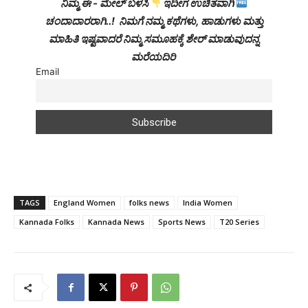
ನಿಮ್ಮ ಈ - ಮೇಲ್ ಬಳಸಿ
ಇದೀಗ ಉಚಿತವಾಗಿ
ಚಂದಾದಾರರಾಗಿ..! ನಿಮಗೆ ನಮ್ಮ ಕಥೆಗಳು, ಹಾಡುಗಳು ಮತ್ತು
ಮಾಹಿತಿ ಇಷ್ಟವಾದರೆ ನಿಮ್ಮ ಸಮೂಹಕ್ಕೆ ಶೇರ್ ಮಾಡುವುದನ್ನ
ಮರೆಯದಿರಿ
Email
TAGS
England Women
folks news
India Women
Kannada Folks
Kannada News
Sports News
T20 Series