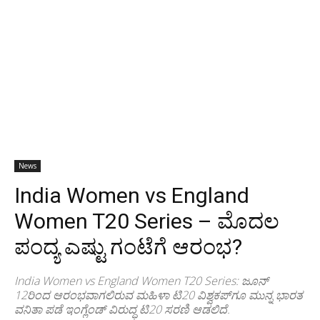
News
India Women vs England
Women T20 Series – ಮೊದಲ
ಪಂದ್ಯ ಎಷ್ಟು ಗಂಟೆಗೆ ಆರಂಭ?
India Women vs England Women T20 Series: ಜೂನ್
12ರಿಂದ ಆರಂಭವಾಗಲಿರುವ ಮಹಿಳಾ ಟಿ20 ವಿಶ್ವಕಪ್‌ಗೂ ಮುನ್ನ ಭಾರತ
ವನಿತಾ ಪಡೆ ಇಂಗ್ಲೆಂಡ್ ವಿರುದ್ಧ ಟಿ20 ಸರಣಿ ಆಡಲಿದೆ.