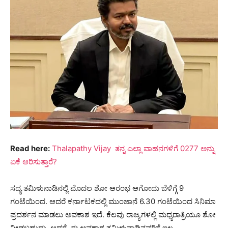
Read here:
Thalapathy Vijay ತನ್ನ ಎಲ್ಲಾ ವಾಹನಗಳಿಗೆ 0277 ಅನ್ನು
ಏಕೆ ಆರಿಸುತ್ತಾರೆ?
ಸದ್ಯ ತಮಿಳುನಾಡಿನಲ್ಲಿ ಮೊದಲ ಶೋ ಆರಂಭ ಆಗೋದು ಬೆಳಿಗ್ಗೆ 9
ಗಂಟೆಯಿಂದ. ಆದರೆ ಕರ್ನಾಟಕದಲ್ಲಿ ಮುಂಜಾನೆ 6.30 ಗಂಟೆಯಿಂದ ಸಿನಿಮಾ
ಪ್ರದರ್ಶನ ಮಾಡಲು ಅವಕಾಶ ಇದೆ. ಕೆಲವು ರಾಜ್ಯಗಳಲ್ಲಿ ಮಧ್ಯರಾತ್ರಿಯೂ ಶೋ
ನೀಡಬಹುದು. ಆದರೆ, ಈ ಅವಕಾಶ ತಮಿಳುನಾಡಿನವರಿಗೆ ಇಲ್ಲ.