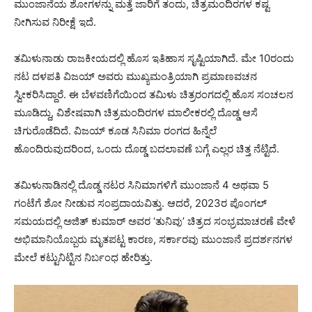
ಮುಂಜಾನೆಯ ಶೋಗಳನ್ನು ಮತ್ತೆ ಜಾರಿಗೆ ತಂದು, ಚಿತ್ರಮಂದಿರಗಳ ಕಷ್ಟ
ನೀಗಿಸುವ ನಿರೀಕ್ಷೆ ಇದೆ.
ತಮಿಳುನಾಡು ರಾಜಕೀಯದಲ್ಲಿ ಹೊಸ ಇತಿಹಾಸ ಸೃಷ್ಟಿಯಾಗಿದೆ. ಮೇ 10ರಂದು
ನಟ ದಳಪತಿ ವಿಜಯ್ ಅವರು ಮುಖ್ಯಮಂತ್ರಿಯಾಗಿ ಪ್ರಮಾಣವಚನ
ಸ್ವೀಕರಿಸಿದ್ದಾರೆ. ಈ ಬೆಳವಣಿಗೆಯಿಂದ ತಮಿಳು ಚಿತ್ರರಂಗದಲ್ಲಿ ಹೊಸ ಸಂಚಲನ
ಮೂಡಿದ್ದು, ವಿಶೇಷವಾಗಿ ಚಿತ್ರಮಂದಿರಗಳ ಮಾಲೀಕರಲ್ಲಿ ದೊಡ್ಡ ಆಸೆ
ಚಿಗುರೊಡೆದಿದೆ. ವಿಜಯ್ ಕೂಡ ಸಿನಿಮಾ ರಂಗದ ಹಿನ್ನೆಲೆ
ಹೊಂದಿರುವುದರಿಂದ, ಒಂದು ದೊಡ್ಡ ಬದಲಾವಣೆ ಬಗ್ಗೆ ಎಲ್ಲರ ಚಿತ್ತ ನೆಟ್ಟಿದೆ.
ತಮಿಳುನಾಡಿನಲ್ಲಿ ದೊಡ್ಡ ನಟರ ಸಿನಿಮಾಗಳಿಗೆ ಮುಂಜಾನೆ 4 ಅಥವಾ 5
ಗಂಟೆಗೆ ಶೋ ನೀಡುವ ಸಂಪ್ರದಾಯವಿತ್ತು. ಆದರೆ, 2023ರ ಪೊಂಗಲ್
ಸಮಯದಲ್ಲಿ ಅಜಿತ್ ಕುಮಾರ್ ಅವರ ‘ತುನಿವು’ ಚಿತ್ರದ ಸಂಭ್ರಮಾಚರಣೆ ವೇಳೆ
ಅಭಿಮಾನಿಯೊಬ್ಬರು ಮೃತಪಟ್ಟ ಕಾರಣ, ಸರ್ಕಾರವು ಮುಂಜಾನೆ ಪ್ರದರ್ಶನಗಳ
ಮೇಲೆ ಕಟ್ಟುನಿಟ್ಟಿನ ನಿರ್ಬಂಧ ಹೇರಿತ್ತು.