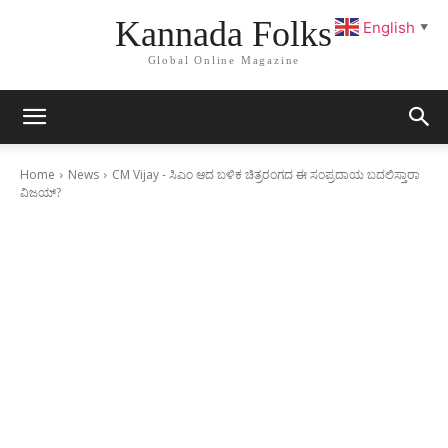
Kannada Folks
English
▼
Global Online Magazine
Home
News
CM Vijay - ಸಿಎಂ ಆದ ಬಳಿಕ ಚಿತ್ರರಂಗದ ಈ ಸಂಪ್ರದಾಯ ಬದಲಿಸ್ತಾರಾ
ವಿಜಯ್?