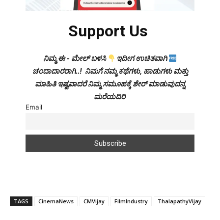
Support Us
ನಿಮ್ಮ ಈ - ಮೇಲ್ ಬಳಸಿ
ಇದೀಗ ಉಚಿತವಾಗಿ
ಚಂದಾದಾರರಾಗಿ..! ನಿಮಗೆ ನಮ್ಮ ಕಥೆಗಳು, ಹಾಡುಗಳು ಮತ್ತು
ಮಾಹಿತಿ ಇಷ್ಟವಾದರೆ ನಿಮ್ಮ ಸಮೂಹಕ್ಕೆ ಶೇರ್ ಮಾಡುವುದನ್ನ
ಮರೆಯದಿರಿ
Email
TAGS
CinemaNews
CMVijay
FilmIndustry
ThalapathyVijay