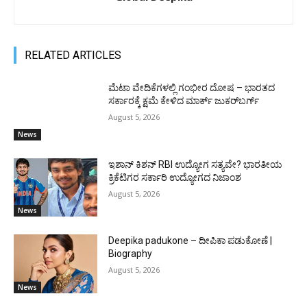
RELATED ARTICLES
ಮೆಟಾ ವೇದಿಕೆಗಳಲ್ಲಿ ಗಂಭೀರ ದೋಷ – ಭಾರತದ
ಸರ್ಕಾರಕ್ಕೆ ಕ್ಷಮೆ ಕೇಳಿದ ಮಾರ್ಕ್ ಜುಕರ್‌ಬರ್ಗ್
August 5, 2026
News
ಇಶಾನ್ ಕಿಶನ್ RBI ಉದ್ಯೋಗ ಸತ್ಯವೇ? ಭಾರತೀಯ
ಕ್ರಿಕೆಟಿಗರ ಸರ್ಕಾರಿ ಉದ್ಯೋಗದ ನಿಜಾಂಶ
August 5, 2026
News
Deepika padukone – ದೀಪಿಕಾ ಪಡುಕೋಣೆ |
Biography
August 5, 2026
News