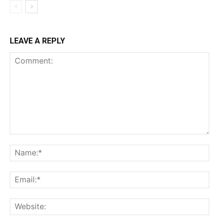
LEAVE A REPLY
Comment:
Na
Ema
Web