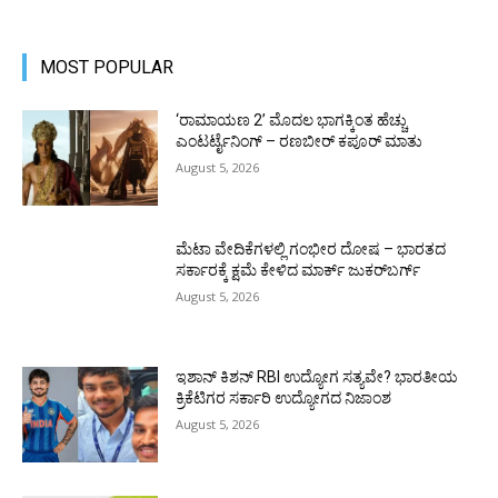
MOST POPULAR
‘ರಾಮಾಯಣ 2’ ಮೊದಲ ಭಾಗಕ್ಕಿಂತ ಹೆಚ್ಚು
ಎಂಟರ್ಟೈನಿಂಗ್ – ರಣಬೀರ್ ಕಪೂರ್ ಮಾತು
August 5, 2026
ಮೆಟಾ ವೇದಿಕೆಗಳಲ್ಲಿ ಗಂಭೀರ ದೋಷ – ಭಾರತದ
ಸರ್ಕಾರಕ್ಕೆ ಕ್ಷಮೆ ಕೇಳಿದ ಮಾರ್ಕ್ ಜುಕರ್‌ಬರ್ಗ್
August 5, 2026
ಇಶಾನ್ ಕಿಶನ್ RBI ಉದ್ಯೋಗ ಸತ್ಯವೇ? ಭಾರತೀಯ
ಕ್ರಿಕೆಟಿಗರ ಸರ್ಕಾರಿ ಉದ್ಯೋಗದ ನಿಜಾಂಶ
August 5, 2026