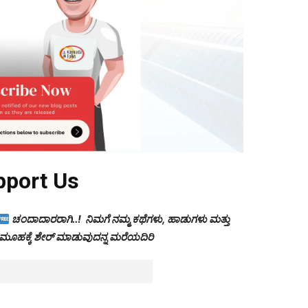
pport Us
ಚಂದಾದಾರರಾಗಿ..! ನಿಮಗೆ ನಮ್ಮ ಕಥೆಗಳು, ಹಾಡುಗಳು ಮತ್ತು
 ಸಮೂಹಕ್ಕೆ ಶೇರ್ ಮಾಡುವುದನ್ನ ಮರೆಯದಿರಿ