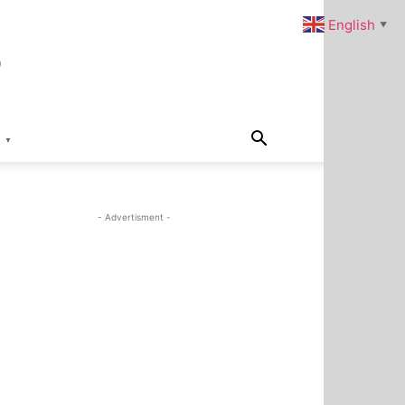
s
English
▼
▼
- Advertisment -