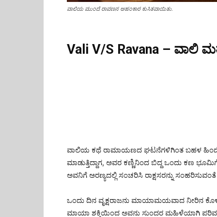
ವಾಲಿಯ ಮುಂದೆ ರಾವಣನ ಅಹಂಕಾರ ಕುಸಿತವಾಯಿತು.
Vali V/S Ravana – ವಾಲಿ ಮ
ವಾಲಿಯ ಕಥೆ ರಾಮಾಯಣದ ಘಟನೆಗಳಿಗಿಂತ ಬಹಳ ಹಿಂದೆ
ಮಾಡುತ್ತಿದ್ದಾಗ, ಅವರ ಕಣ್ಣಿನಿಂದ ಬಿದ್ದ ಒಂದು ಕಣ ಭೂಮಿಗ
ಅವನಿಗೆ ಅರಣ್ಯದಲ್ಲಿ ಸಂಚರಿಸಿ ರಾಕ್ಷಸರನ್ನು ಸಂಹರಿಸುವಂತ
ಒಂದು ದಿನ ವೃಕ್ಷರಾಜನು ಮಾಯಾಮಯವಾದ ನೀರಿನ ಕೊಳವನ್ನು 
ಮಾಯಾ ಶಕ್ತಿಯಿಂದ ಅವನು ಸುಂದರ ಮಹಿಳೆಯಾಗಿ ಪರಿವರ