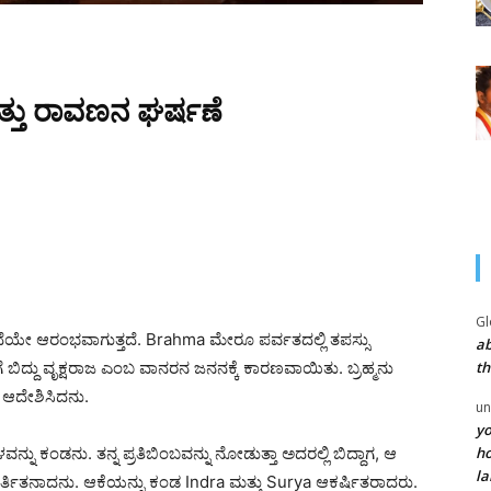
ತ್ತು ರಾವಣನ ಘರ್ಷಣೆ
Gl
ಯೇ ಆರಂಭವಾಗುತ್ತದೆ.
Brahma
ಮೇರೂ ಪರ್ವತದಲ್ಲಿ ತಪಸ್ಸು
ab
th
ೆ ಬಿದ್ದು ವೃಕ್ಷರಾಜ ಎಂಬ ವಾನರನ ಜನನಕ್ಕೆ ಕಾರಣವಾಯಿತು. ಬ್ರಹ್ಮನು
ೆ ಆದೇಶಿಸಿದನು.
un
yo
ho
ಕಂಡನು. ತನ್ನ ಪ್ರತಿಬಿಂಬವನ್ನು ನೋಡುತ್ತಾ ಅದರಲ್ಲಿ ಬಿದ್ದಾಗ, ಆ
la
್ತಿತನಾದನು. ಆಕೆಯನ್ನು ಕಂಡ
Indra
ಮತ್ತು
Surya
ಆಕರ್ಷಿತರಾದರು.