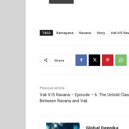
TAGS
Ramayana
Ravana
Story
Vali V/S Ra
Share
Previous article
Vali V/S Ravana – Episode – 6: The Untold Cla
Between Ravana and Vali
Global Deepika