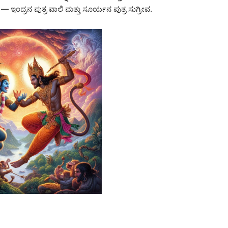
ಂದ್ರನ ಪುತ್ರ ವಾಲಿ ಮತ್ತು ಸೂರ್ಯನ ಪುತ್ರ ಸುಗ್ರೀವ.