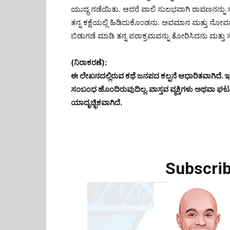
ಯುದ್ಧ ನಡೆಯಿತು. ಆದರೆ ವಾಲಿ ಸುಲಭವಾಗಿ ರಾವಣನನ್ನು ಸೋ
ತನ್ನ ಕಕ್ಷೆಯಲ್ಲಿ ಹಿಡಿದುಕೊಂಡನು. ಅವಮಾನ ಮತ್ತು ನೋವ
ಬಿಡುಗಡೆ ಮಾಡಿ ತನ್ನ ಪರಾಕ್ರಮವನ್ನು ತೋರಿಸಿದನು ಮತ್ತು ಸ
(ನಿರಾಕರಣೆ):
ಈ ಲೇಖನದಲ್ಲಿರುವ ಕಥೆ ಜನಪದ ಕಲ್ಪನೆ ಆಧಾರಿತವಾಗಿದೆ. 
ಸಂಬಂಧ ಹೊಂದಿರುವುದಿಲ್ಲ. ವಾಸ್ತವ ವ್ಯಕ್ತಿಗಳು ಅಥವಾ
ಯಾದೃಚ್ಛಿಕವಾಗಿದೆ.
Subscrib