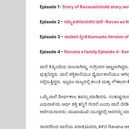
Episode 1-
Story of RavanaUntold story ser
Episode 2 –
ನಮ್ಮ ಖಳನಾಯಕನ ದಾರಿ -Ravan as N
Episode 3 –
ರಾವಣನ ಪ್ರೀತಿ Kannada Version o
Episode 4 –
Ravana s family Episode 4- K
ವಾಲಿ ಕಿಷ್ಕಿಂಧೆಯ ರಾಜನಾಗಿದ್ದು, ಸುಗ್ರೀವನ ಅಣ್ಣನಾಗಿದ್
ಪುತ್ರನಿದ್ದನು. ವಾಲಿ ಶಕ್ತಿಶಾಲಿಯೂ ಧೈರ್ಯಶಾಲಿಯೂ ಆಗಿದ್
ಸಲ್ಲಿಸುತ್ತಿದ್ದನು. ಇಬ್ಬರೂ ರಾಜ್ಯದಲ್ಲಿ ಶಾಂತಿ ಮತ್ತು ಸೌಹಾರ
ಒಮ್ಮೆ ವಾಲಿ ದೀರ್ಘಕಾಲ ತಪಸ್ಸು ಮಾಡಿದನು. ಸಂತುಷ್ಟನಾದ 
ಎದುರಾಳಿಯ ಅರ್ಧ ಶಕ್ತಿ ತನ್ನಿಗೆ ಸೇರಲಿ ಎಂದು ವಾಲಿ ಬೇ
ಅಜೇಯನಾದನು; ಮುಖಾಮುಖಿ ಯುದ್ಧದಲ್ಲಿ ಅವನನ್ನು ಯಾ
ನಾರದರಿಂದ ವಾಲಿಯ ಪರಾಕ್ರಮವನ್ನು ತಿಳಿದ
Ravana
ಅಹಂ