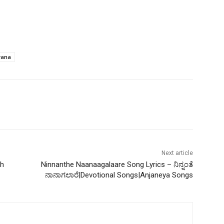
vana
Next article
sh
Ninnanthe Naanaagalaare Song Lyrics – ನಿನ್ನಂತೆ
ನಾನಾಗಲಾರೆ|Devotional Songs|Anjaneya Songs