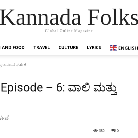
Kannada Folk
Global Online Magazine
 AND FOOD
TRAVEL
CULTURE
LYRICS
ENGLISH
್ತು ರಾವಣನ ಘರ್ಷಣೆ
Episode – 6: ವಾಲಿ ಮತ್ತು
್ಷಣೆ
380
0