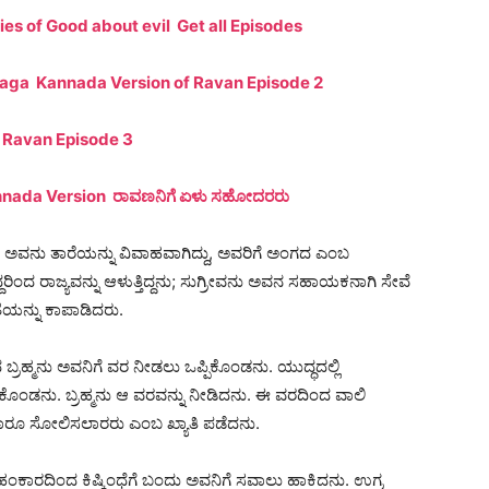
ies of Good about evil Get all Episodes
aga Kannada Version of Ravan Episode 2
f Ravan Episode 3
annada Version ರಾವಣನಿಗೆ ಏಳು ಸಹೋದರರು
ದನು. ಅವನು ತಾರೆಯನ್ನು ವಿವಾಹವಾಗಿದ್ದು, ಅವರಿಗೆ ಅಂಗದ ಎಂಬ
ದರಿಂದ ರಾಜ್ಯವನ್ನು ಆಳುತ್ತಿದ್ದನು; ಸುಗ್ರೀವನು ಅವನ ಸಹಾಯಕನಾಗಿ ಸೇವೆ
್ದತೆಯನ್ನು ಕಾಪಾಡಿದರು.
ಬ್ರಹ್ಮನು ಅವನಿಗೆ ವರ ನೀಡಲು ಒಪ್ಪಿಕೊಂಡನು. ಯುದ್ಧದಲ್ಲಿ
ಡಿಕೊಂಡನು. ಬ್ರಹ್ಮನು ಆ ವರವನ್ನು ನೀಡಿದನು. ಈ ವರದಿಂದ ವಾಲಿ
ರೂ ಸೋಲಿಸಲಾರರು ಎಂಬ ಖ್ಯಾತಿ ಪಡೆದನು.
ಕಾರದಿಂದ ಕಿಷ್ಕಿಂಧೆಗೆ ಬಂದು ಅವನಿಗೆ ಸವಾಲು ಹಾಕಿದನು. ಉಗ್ರ