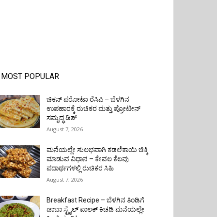
MOST POPULAR
ಚಿಕನ್ ಪರೋಟಾ ರೆಸಿಪಿ – ಬೆಳಗಿನ
ಉಪಹಾರಕ್ಕೆ ರುಚಿಕರ ಮತ್ತು ಪ್ರೋಟೀನ್‌
ಸಮೃದ್ಧ ಡಿಶ್
August 7, 2026
ಮನೆಯಲ್ಲೇ ಸುಲಭವಾಗಿ ಕಡಲೆಕಾಯಿ ಚಿಕ್ಕಿ
ಮಾಡುವ ವಿಧಾನ – ಕೇವಲ ಕೆಲವು
ಪದಾರ್ಥಗಳಲ್ಲಿ ರುಚಿಕರ ಸಿಹಿ
August 7, 2026
Breakfast Recipe – ಬೆಳಗಿನ ತಿಂಡಿಗೆ
ಡಾಬಾ ಸ್ಟೈಲ್ ಪಾಲಕ್ ಕಿಚಡಿ ಮನೆಯಲ್ಲೇ