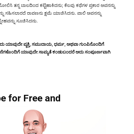
ಲಿಸಿ ತನ್ನ ಬಾಲದಿಂದ ಕಟ್ಟಿಹಾಕಿದನು; ಕೆಲವು ಕಥೆಗಳ ಪ್ರಕಾರ ಅವನನ್ನು
ನ್ನು ಸಹಿಸಲಾರದೆ ರಾವಣನು ಕ್ಷಮೆ ಯಾಚಿಸಿದನು. ವಾಲಿ ಅವನನ್ನು
್ನೇಹವನ್ನು ಸೂಚಿಸಿದನು.
ಇದು ಯಾವುದೇ ವ್ಯಕ್ತಿ, ಸಮುದಾಯ, ಧರ್ಮ, ಅಥವಾ ಗುಂಪಿನೊಂದಿಗೆ
 ಘಟನೆಗಳೊಂದಿಗೆ ಯಾವುದೇ ಸಾಮ್ಯತೆ ಕಂಡುಬಂದರೆ ಅದು ಸಂಪೂರ್ಣವಾಗಿ
e for Free and