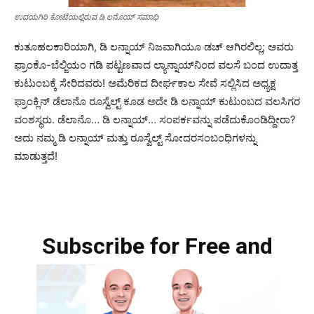
ಉದಯಗಿರಿ ಕೋಟೆಯಲ್ಲಿರುವ ಡಿ ಲನೊಯ್ ಸಮಾಧಿ
ಕುತೂಹಲಕಾರಿಯಾಗಿ, ಡಿ ಲನ್ನಾಯ್ ನಿಜವಾಗಿಯೂ ಡಚ್ ಆಗಿರಲಿಲ್ಲ; ಅವರು
ಫ್ರಾಂಕೊ-ಬೆಲ್ಜಿಯಂ ಗಡಿ ಪಟ್ಟಣವಾದ ಲ್ಯಾನ್ನಾಯ್‌ನಿಂದ ವಲಸೆ ಬಂದ ಉದಾತ್ತ
ಕುಟುಂಬಕ್ಕೆ ಸೇರಿದವರು! ಅಮೆರಿಕದ ದೀರ್ಘಕಾಲ ಸೇವೆ ಸಲ್ಲಿಸಿದ ಅಧ್ಯಕ್ಷ
ಫ್ರಾಂಕ್ಲಿನ್ ಡೆಲಾನೊ ರೂಸ್ವೆಲ್ಟ್ ಕೂಡ ಅದೇ ಡಿ ಲನ್ನಾಯ್ ಕುಟುಂಬದ ವಲಸಿಗರ
ವಂಶಸ್ಥರು. ಡೆಲಾನೊ… ಡಿ ಲನ್ನಾಯ್… ​​ಸಂಪರ್ಕವನ್ನು ಪಡೆದುಕೊಂಡಿದ್ದೀರಾ?
ಅದು ನಮ್ಮ ಡಿ ಲನ್ನಾಯ್ ಮತ್ತು ರೂಸ್ವೆಲ್ಟ್ ಸೋದರಸಂಬಂಧಿಗಳನ್ನು
ಮಾಡುತ್ತದೆ!
Subscribe for Free and