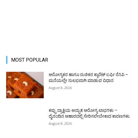
MOST POPULAR
ಆರೋಗ್ಯಕರ ಹಾಗೂ ರುಚಿಕರ ಕ್ಯಾರೆಟ್ ಬರ್ಫಿ ರೆಸಿಪಿ –
ಮನೆಯಲ್ಲೇ ಸುಲಭವಾಗಿ ಮಾಡುವ ವಿಧಾನ
August 8, 2026
ಕಪ್ಪು ದ್ರಾಕ್ಷಿಯ ಅದ್ಭುತ ಆರೋಗ್ಯ ಲಾಭಗಳು –
ದೈನಂದಿನ ಆಹಾರದಲ್ಲಿ ಸೇರಿಸಲೇಬೇಕಾದ ಕಾರಣಗಳು
August 8, 2026