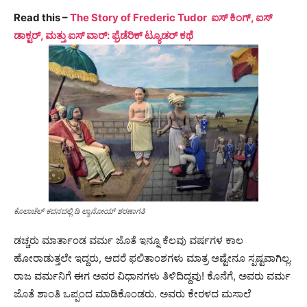
Read this –
The Story of Frederic Tudor ಐಸ್ ಕಿಂಗ್, ಐಸ್
ಡಾಕ್ಟರ್, ಮತ್ತು ಐಸ್ ವಾರ್: ಫ್ರೆಡೆರಿಕ್ ಟ್ಯೂಡರ್ ಕಥೆ
ಕೊಲಾಚೆಲ್ ಕದನದಲ್ಲಿ ಡಿ ಲ್ಯಾನೋಯ್ ಶರಣಾಗತಿ
ಡಚ್ಚರು ಮಾರ್ತಾಂಡ ವರ್ಮ ಜೊತೆ ಇನ್ನೂ ಕೆಲವು ವರ್ಷಗಳ ಕಾಲ
ಹೋರಾಡುತ್ತಲೇ ಇದ್ದರು, ಆದರೆ ಫಲಿತಾಂಶಗಳು ಮಾತ್ರ ಅಷ್ಟೇನೂ ಸ್ಪಷ್ಟವಾಗಿಲ್ಲ.
ರಾಜ ವರ್ಮನಿಗೆ ಈಗ ಅವರ ವಿಧಾನಗಳು ತಿಳಿದಿದ್ದವು! ಕೊನೆಗೆ, ಅವರು ವರ್ಮ
ಜೊತೆ ಶಾಂತಿ ಒಪ್ಪಂದ ಮಾಡಿಕೊಂಡರು. ಅವರು ಕೇರಳದ ಮಸಾಲೆ