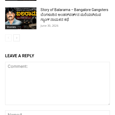
Story of Balarama – Bangalore Gangsters
ಬೆಂಗಳೂರಿನ ಅಂಡರ್‌ವರ್ಡ್‌ನ ಮರೆಯಾಗಿರುವ
ಗ್ಯಾಂಗ್ ನಾಯಕನ ಕಥೆ
June 30, 2026
Stories
LEAVE A REPLY
Comment:
Na