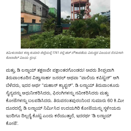
ತಮಿಳುನಾಡಿನ ಕನ್ಯಾ ಕುಮಾರಿ ಜಿಲ್ಲೆಯಲ್ಲಿ 1741 ರಲ್ಲಿ ಡಚ್ ನೌಕಾಪಡೆಯ ವಿರುದ್ಧದ ವಿಜಯದ ನೆನಪಿಗಾಗಿ
ಕೊಲಾಚೆಲ್ ವಿಜಯ ಸ್ತಂಭ.
ಮತ್ತು, ಡಿ ಲನ್ನಾಯ್ ತಕ್ಷಣವೇ ಪಕ್ಷಾಂತರಗೊಂಡರು! ಅವರು ಶೀಘ್ರವಾಗಿ
ತಿರುವಾಂಕೂರಿನ ವಿಶ್ವಾಸಾರ್ಹ ಜನರಲ್ ಅಥವಾ “ವಾಲಿಯ ಕಪಿಟ್ಟನ್” ಆಗಿ
ಬೆಳೆದರು, ಇದರ ಅರ್ಥ “ಮಹಾನ್ ಕ್ಯಾಪ್ಟನ್”. ಡಿ ಲನ್ನಾಯ್ ತಿರುವಾಂಕೂರು
ಸೈನ್ಯವನ್ನು ಆಧುನೀಕರಿಸಿದರು, ಫಿರಂಗಿಗಳನ್ನು ನವೀಕರಿಸಿದರು ಮತ್ತು
ಕೋಟೆಗಳನ್ನು ಬಲಪಡಿಸಿದರು. ತಿರುವನಂತಪುರಂನಿಂದ ಸುಮಾರು 60 ಕಿ.ಮೀ
ದೂರದಲ್ಲಿ, ಡಿ ಲನ್ನಾಯ್ ನಿರ್ಮಿಸಿದ ಉದಯಗಿರಿ ಕೋಟೆಯನ್ನು ಸ್ಥಳೀಯರು
ಇಂದಿಗೂ ದಿಲ್ಲನೈ ಕೊಟ್ಟ ಎಂದು ಕರೆಯುತ್ತಾರೆ, ಇದರರ್ಥ ‘ಡಿ ಲನ್ನಾಯ್
ಕೋಟೆ’.