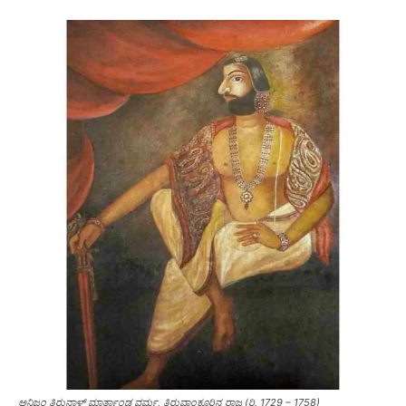
ಅನಿಜಂ ತಿರುನಾಳ್ ಮಾರ್ತಾಂಡ ವರ್ಮ, ತಿರುವಾಂಕೂರಿನ ರಾಜ (ರಿ. 1729 – 1758)