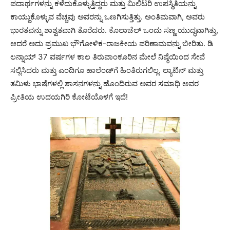
ಪದಾರ್ಥಗಳನ್ನು ಕಳೆದುಕೊಳ್ಳುತ್ತಿದ್ದರು ಮತ್ತು ಮಿಲಿಟರಿ ಉಪಸ್ಥಿತಿಯನ್ನು
ಕಾಯ್ದುಕೊಳ್ಳುವ ವೆಚ್ಚವು ಅವರನ್ನು ಒಣಗಿಸುತ್ತಿತ್ತು. ಅಂತಿಮವಾಗಿ, ಅವರು
ಭಾರತವನ್ನು ಶಾಶ್ವತವಾಗಿ ತೊರೆದರು. ಕೊಲಾಚೆಲ್ ಒಂದು ಸಣ್ಣ ಯುದ್ಧವಾಗಿತ್ತು,
ಆದರೆ ಅದು ಪ್ರಮುಖ ಭೌಗೋಳಿಕ-ರಾಜಕೀಯ ಪರಿಣಾಮವನ್ನು ಬೀರಿತು. ಡಿ
ಲನ್ನಾಯ್ 37 ವರ್ಷಗಳ ಕಾಲ ತಿರುವಾಂಕೂರಿನ ಮೇಲೆ ನಿಷ್ಠೆಯಿಂದ ಸೇವೆ
ಸಲ್ಲಿಸಿದರು ಮತ್ತು ಎಂದಿಗೂ ಹಾಲೆಂಡ್‌ಗೆ ಹಿಂತಿರುಗಲಿಲ್ಲ. ಲ್ಯಾಟಿನ್ ಮತ್ತು
ತಮಿಳು ಭಾಷೆಗಳಲ್ಲಿ ಶಾಸನಗಳನ್ನು ಹೊಂದಿರುವ ಅವರ ಸಮಾಧಿ ಅವರ
ಪ್ರೀತಿಯ ಉದಯಗಿರಿ ಕೋಟೆಯೊಳಗೆ ಇದೆ!