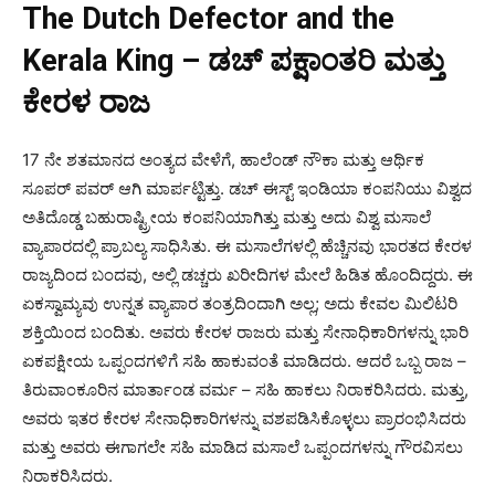
The Dutch Defector and the
Kerala King – ಡಚ್ ಪಕ್ಷಾಂತರಿ ಮತ್ತು
ಕೇರಳ ರಾಜ
17 ನೇ ಶತಮಾನದ ಅಂತ್ಯದ ವೇಳೆಗೆ, ಹಾಲೆಂಡ್ ನೌಕಾ ಮತ್ತು ಆರ್ಥಿಕ
ಸೂಪರ್ ಪವರ್ ಆಗಿ ಮಾರ್ಪಟ್ಟಿತ್ತು. ಡಚ್ ಈಸ್ಟ್ ಇಂಡಿಯಾ ಕಂಪನಿಯು ವಿಶ್ವದ
ಅತಿದೊಡ್ಡ ಬಹುರಾಷ್ಟ್ರೀಯ ಕಂಪನಿಯಾಗಿತ್ತು ಮತ್ತು ಅದು ವಿಶ್ವ ಮಸಾಲೆ
ವ್ಯಾಪಾರದಲ್ಲಿ ಪ್ರಾಬಲ್ಯ ಸಾಧಿಸಿತು. ಈ ಮಸಾಲೆಗಳಲ್ಲಿ ಹೆಚ್ಚಿನವು ಭಾರತದ ಕೇರಳ
ರಾಜ್ಯದಿಂದ ಬಂದವು, ಅಲ್ಲಿ ಡಚ್ಚರು ಖರೀದಿಗಳ ಮೇಲೆ ಹಿಡಿತ ಹೊಂದಿದ್ದರು. ಈ
ಏಕಸ್ವಾಮ್ಯವು ಉನ್ನತ ವ್ಯಾಪಾರ ತಂತ್ರದಿಂದಾಗಿ ಅಲ್ಲ; ಅದು ಕೇವಲ ಮಿಲಿಟರಿ
ಶಕ್ತಿಯಿಂದ ಬಂದಿತು. ಅವರು ಕೇರಳ ರಾಜರು ಮತ್ತು ಸೇನಾಧಿಕಾರಿಗಳನ್ನು ಭಾರಿ
ಏಕಪಕ್ಷೀಯ ಒಪ್ಪಂದಗಳಿಗೆ ಸಹಿ ಹಾಕುವಂತೆ ಮಾಡಿದರು. ಆದರೆ ಒಬ್ಬ ರಾಜ –
ತಿರುವಾಂಕೂರಿನ ಮಾರ್ತಾಂಡ ವರ್ಮ – ಸಹಿ ಹಾಕಲು ನಿರಾಕರಿಸಿದರು. ಮತ್ತು,
ಅವರು ಇತರ ಕೇರಳ ಸೇನಾಧಿಕಾರಿಗಳನ್ನು ವಶಪಡಿಸಿಕೊಳ್ಳಲು ಪ್ರಾರಂಭಿಸಿದರು
ಮತ್ತು ಅವರು ಈಗಾಗಲೇ ಸಹಿ ಮಾಡಿದ ಮಸಾಲೆ ಒಪ್ಪಂದಗಳನ್ನು ಗೌರವಿಸಲು
ನಿರಾಕರಿಸಿದರು.