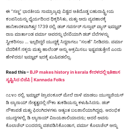
ಈ “ಸಣ್ಣ” ಭಾರತೀಯ ಸಾಮ್ರಾಜ್ಯವು ವಿಶ್ವದ ಅತಿದೊಡ್ಡ ಬಹುರಾಷ್ಟ್ರೀಯ
ಕಂಪನಿಯನ್ನು ಧೈರ್ಯದಿಂದ ಧಿಕ್ಕರಿಸಿತು, ಮತ್ತು ಅದು ವ್ಯವಹಾರಕ್ಕೆ
ಹಾನಿಕಾರಕವಾಗಿತ್ತು! 1739 ರಲ್ಲಿ, ಡಚ್ ಗವರ್ನರ್ ಗುಸ್ತಾಫ್ ವ್ಯಾನ್ ಇಮ್ಹಾಫ್
ರಾಜ ಮಾರ್ತಾಂಡ ವರ್ಮಾ ಅವರನ್ನು ಭೇಟಿಯಾಗಿ ಡಚ್ ಬೆಲೆಗಳನ್ನು
ಸ್ವೀಕರಿಸಲು … ಇಲ್ಲದಿದ್ದರೆ ಯುದ್ಧಕ್ಕೆ ಸಿದ್ಧರಾಗಲು “ಸಲಹೆ” ನೀಡಿದರು. ವರ್ಮಾ
ಬೆದರಿಕೆಗೆ ನಕ್ಕರು ಮತ್ತು ಹಾಲೆಂಡ್ ಅನ್ನು ಆಕ್ರಮಿಸಲು ಇಷ್ಟಪಡುತ್ತೇನೆ ಎಂದು
ಹೇಳಿದರು! ಇಮ್ಹಾಫ್ ಇದಕ್ಕೆ ಖುಷಿಪಡಲಿಲ್ಲ.
Read this –
BJP makes history in kerala ಕೇರಳದಲ್ಲಿ ಇತಿಹಾಸ
ಸೃಷ್ಟಿಸಿದ ಬಿಜೆಪಿ | Kannada Folks
೧೭೪೦ ರಲ್ಲಿ, ಇಮ್ಹಾಫ್ ಟ್ರಾವಂಕೂರ್ ಮೇಲೆ ದಾಳಿ ಮಾಡಲು ಯುಸ್ಟಾಚಿಯಸ್
ಡಿ ಲ್ಯಾನಾಯ್ ನೇತೃತ್ವದಲ್ಲಿ ನೌಕಾ ತುಕಡಿಯನ್ನು ಕಳುಹಿಸಿದನು. ಡಚ್
ನೌಕಾಪಡೆ ಮತ್ತು ಫಿರಂಗಿದಳಗಳು ಅತ್ಯಂತ ಬಲಶಾಲಿಯಾಗಿದ್ದವು. ಆರಂಭಿಕ
ಯುದ್ಧಗಳಲ್ಲಿ, ಡಿ ಲ್ಯಾನಾಯ್ ವಿಜಯಶಾಲಿಯಾದನು; ಆದರೆ ಅವನು
ಕೊಲಾಚೆಲ್ ಬಂದರನ್ನು ವಶಪಡಿಸಿಕೊಂಡಾಗ, ವರ್ಮಾ ಕೊಲಾಚೆಲ್ ಅನ್ನು