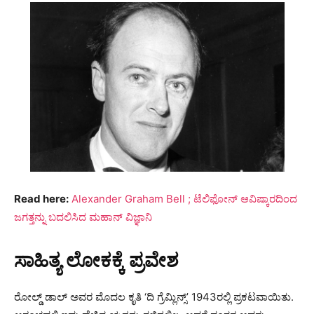
Read here:
Alexander Graham Bell ; ಟೆಲಿಫೋನ್ ಆವಿಷ್ಕಾರದಿಂದ
ಜಗತ್ತನ್ನು ಬದಲಿಸಿದ ಮಹಾನ್ ವಿಜ್ಞಾನಿ
ಸಾಹಿತ್ಯ ಲೋಕಕ್ಕೆ ಪ್ರವೇಶ
ರೋಲ್ಡ್ ಡಾಲ್ ಅವರ ಮೊದಲ ಕೃತಿ ‘ದಿ ಗ್ರೆಮ್ಲಿನ್ಸ್’ 1943ರಲ್ಲಿ ಪ್ರಕಟವಾಯಿತು.