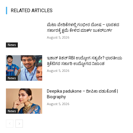
RELATED ARTICLES
ಮೆಟಾ ವೇದಿಕೆಗಳಲ್ಲಿ ಗಂಭೀರ ದೋಷ – ಭಾರತದ
ಸರ್ಕಾರಕ್ಕೆ ಕ್ಷಮೆ ಕೇಳಿದ ಮಾರ್ಕ್ ಜುಕರ್‌ಬರ್ಗ್
August 5, 2026
News
ಇಶಾನ್ ಕಿಶನ್ RBI ಉದ್ಯೋಗ ಸತ್ಯವೇ? ಭಾರತೀಯ
ಕ್ರಿಕೆಟಿಗರ ಸರ್ಕಾರಿ ಉದ್ಯೋಗದ ನಿಜಾಂಶ
August 5, 2026
News
Deepika padukone – ದೀಪಿಕಾ ಪಡುಕೋಣೆ |
Biography
August 5, 2026
News