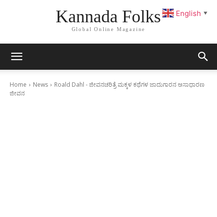
Kannada Folks
English
▼
Global Online Magazine
Home
News
Roald Dahl - ಜೀವನಚರಿತ್ರೆ ಮಕ್ಕಳ ಕಥೆಗಳ ಜಾದುಗಾರನ ಅಸಾಧಾರಣ
ಜೀವನ