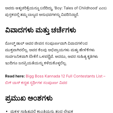
ಅವರು ಆತ್ಮಚರಿತ್ರೆಯನ್ನೂ ಬರೆದಿದ್ದು, ‘Boy: Tales of Childhood’ ಎಂಬ
ಪುಸ್ತಕದಲ್ಲಿ ತಮ್ಮ ಬಾಲ್ಯದ ಅನುಭವಗಳನ್ನು ವಿವರಿಸಿದ್ದಾರೆ.
ವಿವಾದಗಳು ಮತ್ತು ಚರ್ಚೆಗಳು
ರೋಲ್ಡ್ ಡಾಲ್ ಅವರ ಜೀವನ ಸಂಪೂರ್ಣವಾಗಿ ವಿವಾದಗಳಿಂದ
ಮುಕ್ತವಾಗಿರಲಿಲ್ಲ. ಅವರ ಕೆಲವು ಅಭಿಪ್ರಾಯಗಳು ಮತ್ತು ಹೇಳಿಕೆಗಳು
ಸಾರ್ವಜನಿಕವಾಗಿ ಟೀಕೆಗೆ ಒಳಪಟ್ಟಿವೆ. ಆದರೂ, ಅವರ ಸಾಹಿತ್ಯ ಕೃತಿಗಳು
ಇಂದಿಗೂ ಜನಪ್ರಿಯತೆಯನ್ನು ಕಳೆದುಕೊಳ್ಳಲಿಲ್ಲ.
Read here:
Bigg Boss Kannada 12 Full Contestants List –
ಬಿಗ್ ಬಾಸ್ ಕನ್ನಡ ಸ್ಪರ್ಧಿಗಳ ಸಂಪೂರ್ಣ ವಿವರ
ಪ್ರಮುಖ ಅಂಶಗಳು
ಮಕ್ಕಳ ಸಾಹಿತ್ಯದಲ್ಲಿ ಕ್ರಾಂತಿಯನ್ನು ತಂದ ಲೇಖಕ