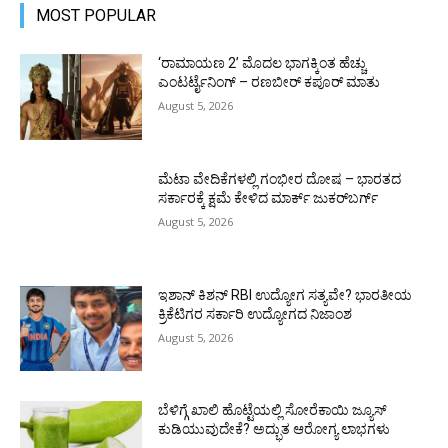
MOST POPULAR
‘ರಾಮಾಯಣ 2’ ಮೊದಲ ಭಾಗಕ್ಕಿಂತ ಹೆಚ್ಚು
ಎಂಟರ್ಟೈನಿಂಗ್ – ರಣಬೀರ್ ಕಪೂರ್ ಮಾತು
August 5, 2026
ಮೆಟಾ ವೇದಿಕೆಗಳಲ್ಲಿ ಗಂಭೀರ ದೋಷ – ಭಾರತದ
ಸರ್ಕಾರಕ್ಕೆ ಕ್ಷಮೆ ಕೇಳಿದ ಮಾರ್ಕ್ ಜುಕರ್‌ಬರ್ಗ್
August 5, 2026
ಇಶಾನ್ ಕಿಶನ್ RBI ಉದ್ಯೋಗ ಸತ್ಯವೇ? ಭಾರತೀಯ
ಕ್ರಿಕೆಟಿಗರ ಸರ್ಕಾರಿ ಉದ್ಯೋಗದ ನಿಜಾಂಶ
August 5, 2026
ಬೆಳಿಗ್ಗೆ ಖಾಲಿ ಹೊಟ್ಟೆಯಲ್ಲಿ ಸೋರೆಕಾಯಿ ಜ್ಯೂಸ್
ಕುಡಿಯುವುದೇಕೆ? ಅದ್ಭುತ ಆರೋಗ್ಯ ಲಾಭಗಳು