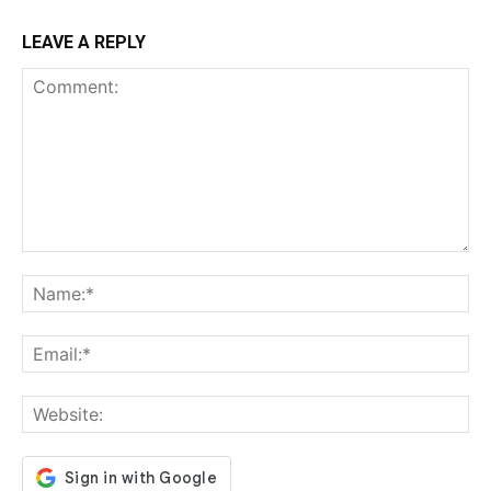
LEAVE A REPLY
Comment:
Na
Ema
Web