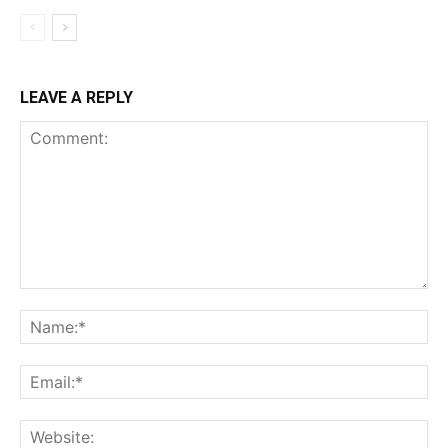
LEAVE A REPLY
Comment:
Na
Ema
Web