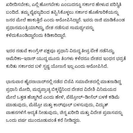
ಖರೀದಿಸಬೇಕು, ಎಲ್ಲಿ ಹೋಗಬೇಕು ಎಂಬುದನ್ನೂ ಸರ್ಕಾರ ಹೇಳುವ ಪರಿಸ್ಥಿತಿ
ಬಂದಿದೆ. ತಮ್ಮ ವೈಫಲ್ಯದಿಂದ ತಪ್ಪಿಸಿಕೊಳ್ಳಲು ಸರ್ಕಾರ ಹೊಣೆಗಾರಿಕೆಯನ್ನು
ಜನರ ಮೇಲೆ ಹಾಕುತ್ತಿದೆ ಎಂದು ಆರೋಪಿಸಿದ್ದಾರೆ. ಇವರು ರಾಜಿ ಮಾಡಿಕೊಂಡ
ಪ್ರಧಾನಮಂತ್ರಿಯಾಗಿದ್ದು, ದೇಶ ನಡೆಸುವ ಸಾಮರ್ಥ್ಯವನ್ನು
ಕಳೆದುಕೊಂಡಿದ್ದಾರೆಂದು ಕಿಡಿಕಾರಿದ್ದಾರೆ.
ಇದರ ನಡುವೆ ಕಾಂಗ್ರೆಸ್ ಪಕ್ಷವೂ ಪ್ರಧಾನಿ ವಿರುದ್ಧ ತೀವ್ರ ಟೀಕೆ ನಡೆಸಿದ್ದು,
ಅಮೆರಿಕಾ–ಇರಾನ್ ಯುದ್ಧ ಮೂರು ತಿಂಗಳು ಕಳೆದರೂ ದೇಶದ ಇಂಧನ ಭದ್ರತೆ
ಕುರಿತು ಸರ್ಕಾರದ ಬಳಿ ಸ್ಪಷ್ಟ ಯೋಜನೆ ಇಲ್ಲ ಎಂದು ಆರೋಪಿಸಿದೆ.
ಭಾನುವಾರ ಹೈದರಾಬಾದ್‌ನಲ್ಲಿ ನಡೆದ ಬಿಜೆಪಿ ಸಮಾವೇಶದಲ್ಲಿ ಮಾತನಾಡಿದ್ದ
ಪ್ರಧಾನಿ ಮೋದಿ, ಮಧ್ಯಪ್ರಾಚ್ಯ ಬಿಕ್ಕಟ್ಟಿನಿಂದ ದೇಶದ ವಿದೇಶಿ ವಿನಿಮಯದ
ಮೇಲೆ ಒತ್ತಡ ಹೆಚ್ಚಾಗಿದೆ ಎಂದು ಹೇಳಿ, ಪೆಟ್ರೋಲ್–ಡೀಸೆಲ್ ಬಳಕೆ ಕಡಿಮೆ
ಮಾಡುವುದು, ಮೆಟ್ರೋ ಮತ್ತು ಕಾರ್‌ಪೂಲ್ ಬಳಸುವುದು, ವಿದ್ಯುತ್
ವಾಹನಗಳಿಗೆ ಆದ್ಯತೆ ನೀಡುವುದು, ಚಿನ್ನ ಖರೀದಿ ಮತ್ತು ವಿದೇಶ ಪ್ರವಾಸವನ್ನು
ಒಂದು ವರ್ಷ ಮುಂದೂಡುವಂತೆ ಕರೆ ನೀಡಿದ್ದರು.