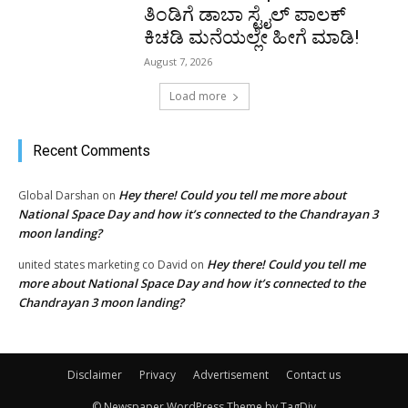
Disclaimer
Privacy
Advertisement
Contact us
© Newspaper WordPress Theme by TagDiv