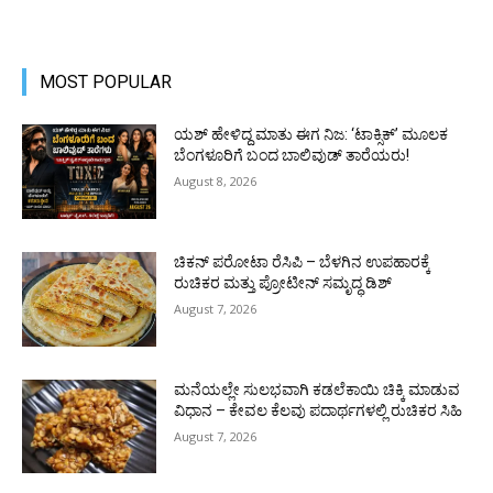
MOST POPULAR
ಯಶ್ ಹೇಳಿದ್ದ ಮಾತು ಈಗ ನಿಜ: ‘ಟಾಕ್ಸಿಕ್’ ಮೂಲಕ
ಬೆಂಗಳೂರಿಗೆ ಬಂದ ಬಾಲಿವುಡ್ ತಾರೆಯರು!
August 8, 2026
ಚಿಕನ್ ಪರೋಟಾ ರೆಸಿಪಿ – ಬೆಳಗಿನ ಉಪಹಾರಕ್ಕೆ
ರುಚಿಕರ ಮತ್ತು ಪ್ರೋಟೀನ್‌ ಸಮೃದ್ಧ ಡಿಶ್
August 7, 2026
ಮನೆಯಲ್ಲೇ ಸುಲಭವಾಗಿ ಕಡಲೆಕಾಯಿ ಚಿಕ್ಕಿ ಮಾಡುವ
ವಿಧಾನ – ಕೇವಲ ಕೆಲವು ಪದಾರ್ಥಗಳಲ್ಲಿ ರುಚಿಕರ ಸಿಹಿ
August 7, 2026