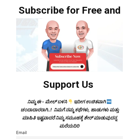
Subscribe for Free and
Support Us
ನಿಮ್ಮ ಈ - ಮೇಲ್ ಬಳಸಿ
ಇದೀಗ ಉಚಿತವಾಗಿ
ಚಂದಾದಾರರಾಗಿ..! ನಿಮಗೆ ನಮ್ಮ ಕಥೆಗಳು, ಹಾಡುಗಳು ಮತ್ತು
ಮಾಹಿತಿ ಇಷ್ಟವಾದರೆ ನಿಮ್ಮ ಸಮೂಹಕ್ಕೆ ಶೇರ್ ಮಾಡುವುದನ್ನ
ಮರೆಯದಿರಿ
Email