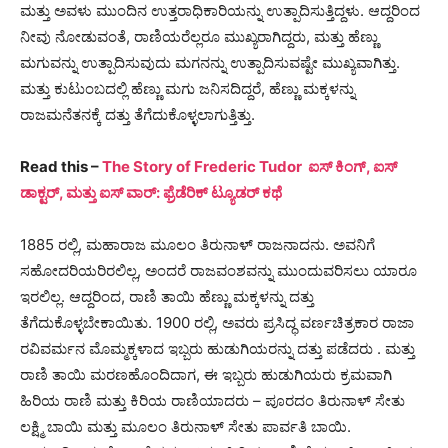
ಮತ್ತು ಅವಳು ಮುಂದಿನ ಉತ್ತರಾಧಿಕಾರಿಯನ್ನು ಉತ್ಪಾದಿಸುತ್ತಿದ್ದಳು. ಆದ್ದರಿಂದ
ನೀವು ನೋಡುವಂತೆ, ರಾಣಿಯರೆಲ್ಲರೂ ಮುಖ್ಯರಾಗಿದ್ದರು, ಮತ್ತು ಹೆಣ್ಣು
ಮಗುವನ್ನು ಉತ್ಪಾದಿಸುವುದು ಮಗನನ್ನು ಉತ್ಪಾದಿಸುವಷ್ಟೇ ಮುಖ್ಯವಾಗಿತ್ತು.
ಮತ್ತು ಕುಟುಂಬದಲ್ಲಿ ಹೆಣ್ಣು ಮಗು ಜನಿಸದಿದ್ದರೆ, ಹೆಣ್ಣು ಮಕ್ಕಳನ್ನು
ರಾಜಮನೆತನಕ್ಕೆ ದತ್ತು ತೆಗೆದುಕೊಳ್ಳಲಾಗುತ್ತಿತ್ತು.
Read this –
The Story of Frederic Tudor ಐಸ್ ಕಿಂಗ್, ಐಸ್
ಡಾಕ್ಟರ್, ಮತ್ತು ಐಸ್ ವಾರ್: ಫ್ರೆಡೆರಿಕ್ ಟ್ಯೂಡರ್ ಕಥೆ
1885 ರಲ್ಲಿ, ಮಹಾರಾಜ ಮೂಲಂ ತಿರುನಾಳ್ ರಾಜನಾದನು. ಅವನಿಗೆ
ಸಹೋದರಿಯರಿರಲಿಲ್ಲ, ಅಂದರೆ ರಾಜವಂಶವನ್ನು ಮುಂದುವರಿಸಲು ಯಾರೂ
ಇರಲಿಲ್ಲ. ಆದ್ದರಿಂದ, ರಾಣಿ ತಾಯಿ ಹೆಣ್ಣು ಮಕ್ಕಳನ್ನು ದತ್ತು
ತೆಗೆದುಕೊಳ್ಳಬೇಕಾಯಿತು. 1900 ರಲ್ಲಿ, ಅವರು ಪ್ರಸಿದ್ಧ ವರ್ಣಚಿತ್ರಕಾರ
ರಾಜಾ
ರವಿವರ್ಮನ
ಮೊಮ್ಮಕ್ಕಳಾದ ಇಬ್ಬರು ಹುಡುಗಿಯರನ್ನು ದತ್ತು ಪಡೆದರು . ಮತ್ತು
ರಾಣಿ ತಾಯಿ ಮರಣಹೊಂದಿದಾಗ, ಈ ಇಬ್ಬರು ಹುಡುಗಿಯರು ಕ್ರಮವಾಗಿ
ಹಿರಿಯ ರಾಣಿ ಮತ್ತು ಕಿರಿಯ ರಾಣಿಯಾದರು – ಪೂರದಂ ತಿರುನಾಳ್ ಸೇತು
ಲಕ್ಷ್ಮಿ ಬಾಯಿ ಮತ್ತು ಮೂಲಂ ತಿರುನಾಳ್ ಸೇತು ಪಾರ್ವತಿ ಬಾಯಿ.