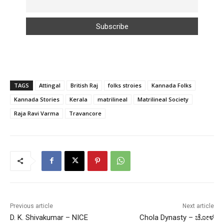
TAGS
Attingal
British Raj
folks stroies
Kannada Folks
Kannada Stories
Kerala
matrilineal
Matrilineal Society
Raja Ravi Varma
Travancore
Previous article
Next article
D. K. Shivakumar – NICE
Chola Dynasty – ಚೋಳ