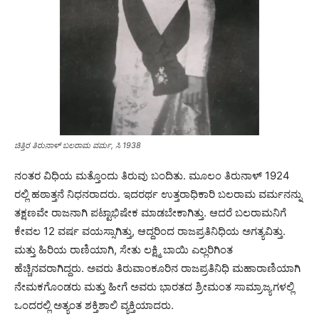
ಚಿತ್ತಿರ ತಿರುನಾಳ್ ಬಲರಾಮ ವರ್ಮ, ಸಿ 1938
ನಂತರ ವಿಧಿಯ ಮತ್ತೊಂದು ತಿರುವು ಬಂದಿತು. ಮೂಲಂ ತಿರುನಾಳ್ 1924
ರಲ್ಲಿ ಹಠಾತ್ತನೆ ನಿಧನರಾದರು. ಇದರರ್ಥ ಉತ್ತರಾಧಿಕಾರಿ ಬಲರಾಮ ವರ್ಮನನ್ನು
ತಕ್ಷಣವೇ ರಾಜನಾಗಿ ಪಟ್ಟಾಭಿಷೇಕ ಮಾಡಬೇಕಾಗಿತ್ತು. ಆದರೆ ಬಲರಾಮನಿಗೆ
ಕೇವಲ 12 ವರ್ಷ ವಯಸ್ಸಾಗಿತ್ತು, ಆದ್ದರಿಂದ ರಾಜಪ್ರತಿನಿಧಿಯ ಅಗತ್ಯವಿತ್ತು.
ಮತ್ತು ಹಿರಿಯ ರಾಣಿಯಾಗಿ, ಸೇತು ಲಕ್ಷ್ಮಿ ಬಾಯಿ ಎಲ್ಲರಿಗಿಂತ
ಹೆಚ್ಚಿನವರಾಗಿದ್ದರು. ಅವರು ತಿರುವಾಂಕೂರಿನ ರಾಜಪ್ರತಿನಿಧಿ ಮಹಾರಾಣಿಯಾಗಿ
ನೇಮಕಗೊಂಡರು ಮತ್ತು ಹೀಗೆ ಅವರು ಭಾರತದ ಶ್ರೀಮಂತ ಸಾಮ್ರಾಜ್ಯಗಳಲ್ಲಿ
ಒಂದರಲ್ಲಿ ಅತ್ಯಂತ ಶಕ್ತಿಶಾಲಿ ವ್ಯಕ್ತಿಯಾದರು.