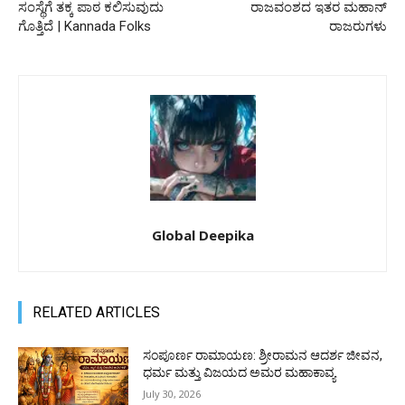
ಸಂಸ್ಥೆಗೆ ತಕ್ಕ ಪಾಠ ಕಲಿಸುವುದು
ರಾಜವಂಶದ ಇತರ ಮಹಾನ್
ಗೊತ್ತಿದೆ | Kannada Folks
ರಾಜರುಗಳು
Global Deepika
RELATED ARTICLES
ಸಂಪೂರ್ಣ ರಾಮಾಯಣ: ಶ್ರೀರಾಮನ ಆದರ್ಶ ಜೀವನ,
ಧರ್ಮ ಮತ್ತು ವಿಜಯದ ಅಮರ ಮಹಾಕಾವ್ಯ
July 30, 2026