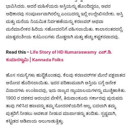
ಭಾವಿಸಿದರು. ಆದರೆ ಮಹಿಳೆಯರು ಆಸ್ತಿಯನ್ನು ಹೊಂದಿದ್ದರೂ, ಅವರ
ಅಧಿಕಾರವು ಸಂಪೂರ್ಣವಾಗಿರಲಿಲ್ಲ ಎಂಬುದನ್ನು ಇಲ್ಲಿ ಉಲ್ಲೇಖಿಸಬೇಕು. ಆಸ್ತಿ
ಮತ್ತು ಮನೆಯ ನಿಯಮಿತ ನಿರ್ವಹಣೆಯನ್ನು ಕರಣವರ್ ಅಥವಾ
ಮನೆಮಾಲೀಕರ ಹಿರಿಯ ಸಹೋದರನಿಗೆ ವಹಿಸಲಾಯಿತು. ಕಾಲಾನಂತರದಲ್ಲಿ,
ಮಾತೃವಂಶೀಯ ಕುಟುಂಬಗಳು ದೊಡ್ಡದಾಗಿ ಮತ್ತು ಹೆಚ್ಚು ಕಷ್ಟಕರವಾದವು.
Read this –
Life Story of HD Kumaraswamy ಎಚ್.ಡಿ.
ಕುಮಾರಸ್ವಾಮಿ | Kannada Folks
ಹೊಸ ಸಮಸ್ಯೆಗಳು ಹುಟ್ಟಿಕೊಂಡವು. ಕೆಲವು ಕರಣವರ್‌ಗಳ ಮೇಲೆ ಪಕ್ಷಪಾತದ
ಆರೋಪ ಹೊರಿಸಲಾಯಿತು. ಇದರ ಪರಿಣಾಮವಾಗಿ ಆಸ್ತಿಯ ಬಗ್ಗೆ ಅನೇಕ
ವಿವಾದಗಳು ಉಂಟಾದವು, ಇದು ರಾಜ್ಯದ ನ್ಯಾಯಾಲಯಗಳನ್ನು ಮುಚ್ಚಿಹಾಕಿತು.
1900 ರ ದಶಕದ ಆರಂಭದ ವೇಳೆಗೆ, ತಿರುವಾಂಕೂರು ಸರ್ಕಾರವು ಪುರುಷರು
ತಾವು ಗಳಿಸಿದ ಹಣವನ್ನು ತಮ್ಮ ಸೋದರಳಿಯರಿಗೆ ಅಲ್ಲ, ಬದಲಾಗಿ ತಮ್ಮ
ಪುತ್ರರಿಗೆ ನೀಡಲು ಅವಕಾಶ ನೀಡುವ ಮಾರ್ಪಾಡನ್ನು ತಂದಿತು. ಸ್ಪಷ್ಟವಾಗಿ,
ಕಟ್ಟಡದ ಅಡಿಪಾಯ ಅಲುಗಾಡುತ್ತಿತ್ತು.