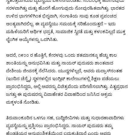
ಸ್ವತಂತ್ರರಾಗಿರುವ ವ್ಯವಸ್ಥೆಯು ವಿಕಸನಗೊಂಡಿತು. ಸಂಬಂಧಕ್ಕೆ ಹೋಗುವುದು
ಸರಳವಾಗಿತ್ತು ಮತ್ತು ಹೊರಗೆ ಹೋಗುವುದು ನೋವುರಹಿತವಾಗಿತ್ತು. ಭಾರತದ
ಉಳಿದ ಭಾಗಗಳಿಗಿಂತ ಭಿನ್ನವಾಗಿ, ಸಂಗಾತಿಯ ಸಾವು ಕೂಡ ಪ್ರಪಂಚದ
ಅಂತ್ಯವಾಗಿರಲಿಲ್ಲ. ಈ ವ್ಯವಸ್ಥೆಯು ಸಮಯಕ್ಕೆ ಸರಿಹೊಂದುತ್ತದೆ – ಇದು
ಮಹಿಳೆಯರಿಗೆ ಆರ್ಥಿಕ ಭದ್ರತೆ, ಸಾಮಾಜಿಕ ಸ್ಥಿರತೆ ಮತ್ತು ಕಳಂಕವಿಲ್ಲದೆ ಮುಕ್ತ
ಲೈಂಗಿಕ ಆಯ್ಕೆಗಳನ್ನು ಒದಗಿಸಿತು.
ಆದರೆ, ೧೯೦೦ ರ ಹೊತ್ತಿಗೆ, ಕೇರಳವು ಒಂದು ಶತಮಾನಕ್ಕೂ ಹೆಚ್ಚು ಕಾಲ
ಶಾಂತಿಯನ್ನು ಅನುಭವಿಸಿತು ಮತ್ತು ನಾಯರ್ ಪುರುಷರು ಶಾಂತವಾದ
ದೇಶೀಯ ಜೀವನಕ್ಕೆ ನೆಲೆಸಿದರು. ಯುದ್ಧಗಳಿಲ್ಲದೆ, ಅವರು ಮದ್ರಾಸ್‌ನಂತಹ
(ಇಂದಿನ ಚೆನ್ನೈ) ಸ್ಥಳಗಳಲ್ಲಿನ ಇಂಗ್ಲಿಷ್ ಕಾಲೇಜುಗಳಲ್ಲಿ ಶಿಕ್ಷಣ ಪಡೆಯಲು
ಪ್ರಾರಂಭಿಸಿದ್ದರು, ಅಲ್ಲಿ ಅವರನ್ನು ವಿಚಿತ್ರವೆಂದು ಪರಿಗಣಿಸಲಾಗಿತ್ತು. ಪಿತೃಪ್ರಧಾನ
ಜಗತ್ತು ಈ ಪುರುಷರನ್ನು ವಿವಾಹೇತರ ವಿವಾಹದಿಂದ ಜನಿಸಿದ ಅಕ್ರಮ
ಮಕ್ಕಳಂತೆ ನೋಡಿತು.
ತಿರುವಾಂಕೂರಿನ ಒಳಗೂ ಸಹ, ಬುದ್ಧಿಜೀವಿಗಳು ಮತ್ತು ಸುಧಾರಣಾವಾದಿಗಳು
ವ್ಯವಸ್ಥೆಯನ್ನು ಪ್ರಶ್ನಿಸಲು ಪ್ರಾರಂಭಿಸಿದ್ದರು. ನಾಯರ್ ಪುರುಷರು ತಮ್ಮ
ಹೆಂಡತಿಯರ ಆನುವಂಶಿಕತೆಯಿಂದ ಬದುಕುತ್ತಿದ್ದಾರೆ ಎಂದು ಅವರು