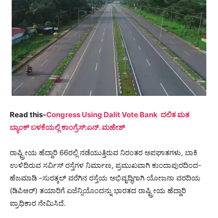
Read this-
Congress Using Dalit Vote Bank ದಲಿತ ಮತ
ಬ್ಯಾಂಕ್ ಬಳಕೆಯಲ್ಲಿ ಕಾಂಗ್ರೆಸ್:ಎನ್. ಮಹೇಶ್
ರಾಷ್ಟ್ರೀಯ ಹೆದ್ದಾರಿ 66ರಲ್ಲಿ ನಡೆಯುತ್ತಿರುವ ನಿರಂತರ ಅಪಘಾತಗಳು, ಬಾಕಿ
ಉಳಿದಿರುವ ಸರ್ವಿಸ್ ರಸ್ತೆಗಳ ನಿರ್ಮಾಣ, ಪ್ರಮುಖವಾಗಿ ಕುಂದಾಪುರದಿಂದ-
ಹೆಜಮಾಡಿ -ಸುರತ್ಕಲ್ ವರೆಗಿನ ರಸ್ತೆಯ ಅಭಿವೃದ್ಧಿಗಾಗಿ ಯೋಜನಾ ವರದಿಯ
(ಡಿಪಿಆರ್) ತಯಾರಿಗೆ ಏಜೆನ್ಸಿಯೊಂದನ್ನು ಭಾರತದ ರಾಷ್ಟ್ರೀಯ ಹೆದ್ದಾರಿ
ಪ್ರಾಧಿಕಾರ ನೇಮಿಸಿದೆ.