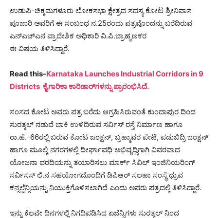
ಉಡುಪಿ-ಚಿಕ್ಕಮಗಳೂರು ಲೋಕಸಭಾ ಕ್ಷೇತ್ರದ ಸದಸ್ಯ ಕೋಟ ಶ್ರೀನಿವಾಸ
ಪೂಜಾರಿ ಅವರಿಗೆ ಈ ಸಂಬಂಧ ನ.25ರಂದು ಪತ್ರವೊಂದನ್ನು ಬರೆದಿರುವ
ಎನ್ಎಚ್ಎನ ಪ್ರಾದೇಶಿಕ ಅಧಿಕಾರಿ ವಿ.ಪಿ.ಬ್ರಾಹ್ಮಣಕರ
ಈ ವಿಷಯ ತಿಳಿಸಿದ್ದಾರೆ.
Read this-
Karnataka Launches Industrial Corridors in 9
Districts ಕೈಗಾರಿಕಾ ಕಾರಿಡಾರ್‌ಗಳನ್ನು ಪ್ರಾರಂಭಿಸಿದೆ.
ಸಂಸದ ಕೋಟ ಅವರು ಪತ್ರ ಬರೆದು ಆಗ್ರಹಿಸಿರುವಂತೆ ಕುಂದಾಪುರ ದಿಂದ
ಸುರತ್ಕಲ್ ನಡುವೆ ಬಾಕಿ ಉಳಿದಿರುವ ಸರ್ವಿಸ್ ರಸ್ತೆ ನಿರ್ಮಾಣ ಹಾಗೂ
ರಾ.ಹೆ.-66ರಲ್ಲಿ ಬರುವ ಕೋಟ ಜಂಕ್ಷನ್, ಬ್ರಹ್ಮಾವರ ಪೇಟೆ, ಪಡುಬಿದ್ರಿ ಜಂಕ್ಷನ್
ಹಾಗೂ ಮೂಲ್ಕಿ ನಗರಗಳಲ್ಲಿ ದೀರ್ಘಾವಧಿ ಅಭಿವೃದ್ಧಿಗಾಗಿ ವಿವರವಾದ
ಯೋಜನಾ ವರದಿಯನ್ನು ತಯಾರಿಸಲು ಮಾರ್ಕ್ ಸಿವಿಲ್ ಇಂಜಿನಿಯರಿಂಗ್
ಸರ್ವಿಸಸ್ ಲಿ.ನ ಸಹಯೋಗದೊಂದಿಗೆ ಡಿಪಿಆರ್ ಸಲಹಾ ಸಂಸ್ಥೆ ಧ್ರುವ
ಕನ್ಸಲ್ಟೆನ್ಸಿಯನ್ನು ನಿಯುಕ್ತಿಗೊಳಿಸಲಾಗಿದೆ ಎಂದು ಅವರು ಪತ್ರದಲ್ಲಿ ತಿಳಿಸಿದ್ದಾರೆ.
ಇನ್ನು ಕೆಲವೇ ದಿನಗಳಲ್ಲಿ ನಿಗದಿಪಡಿಸಿದ ಏಜೆನ್ಸಿಗಳು ಸುರತ್ಕಲ್ ನಿಂದ