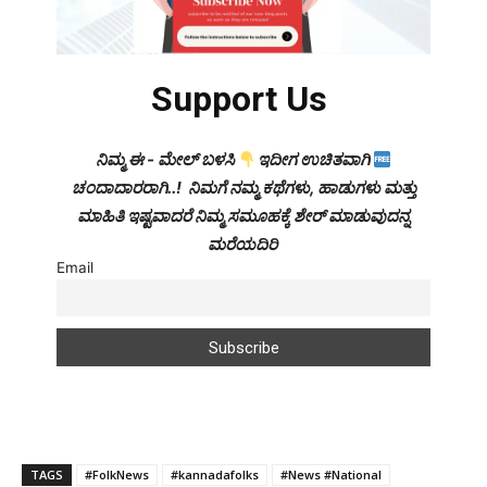
Support Us
ನಿಮ್ಮ ಈ - ಮೇಲ್ ಬಳಸಿ
ಇದೀಗ ಉಚಿತವಾಗಿ
ಚಂದಾದಾರರಾಗಿ..! ನಿಮಗೆ ನಮ್ಮ ಕಥೆಗಳು, ಹಾಡುಗಳು ಮತ್ತು
ಮಾಹಿತಿ ಇಷ್ಟವಾದರೆ ನಿಮ್ಮ ಸಮೂಹಕ್ಕೆ ಶೇರ್ ಮಾಡುವುದನ್ನ
ಮರೆಯದಿರಿ
Email
TAGS
#FolkNews
#kannadafolks
#News #National