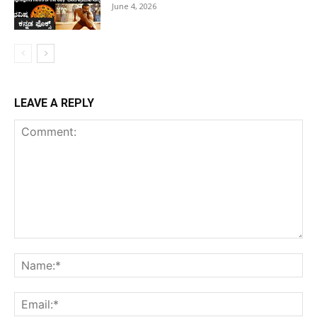
June 4, 2026
ಕನ್ನಡ ಫೊಕ್ಸ್
LEAVE A REPLY
Comment:
Na
Ema