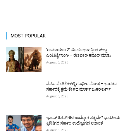
MOST POPULAR
‘ರಾಮಾಯಣ 2’ ಮೊದಲ ಭಾಗಕ್ಕಿಂತ ಹೆಚ್ಚು
ಎಂಟರ್ಟೈನಿಂಗ್ – ರಣಬೀರ್ ಕಪೂರ್ ಮಾತು
August 5, 2026
ಮೆಟಾ ವೇದಿಕೆಗಳಲ್ಲಿ ಗಂಭೀರ ದೋಷ – ಭಾರತದ
ಸರ್ಕಾರಕ್ಕೆ ಕ್ಷಮೆ ಕೇಳಿದ ಮಾರ್ಕ್ ಜುಕರ್‌ಬರ್ಗ್
August 5, 2026
ಇಶಾನ್ ಕಿಶನ್ RBI ಉದ್ಯೋಗ ಸತ್ಯವೇ? ಭಾರತೀಯ
ಕ್ರಿಕೆಟಿಗರ ಸರ್ಕಾರಿ ಉದ್ಯೋಗದ ನಿಜಾಂಶ
August 5, 2026