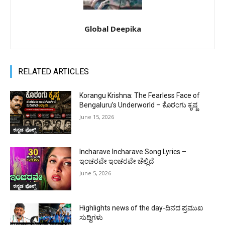
Global Deepika
RELATED ARTICLES
Korangu Krishna: The Fearless Face of
Bengaluru’s Underworld – ಕೊರಂಗು ಕೃಷ್ಣ
June 15, 2026
ಕನ್ನಡ ಫೊಕ್ಸ್
Incharave Incharave Song Lyrics –
ಇಂಚರವೇ ಇಂಚರವೇ ಚೆಲ್ಲಿದೆ
June 5, 2026
ಕನ್ನಡ ಫೊಕ್ಸ್
Highlights news of the day-ದಿನದ ಪ್ರಮುಖ
ಸುದ್ದಿಗಳು