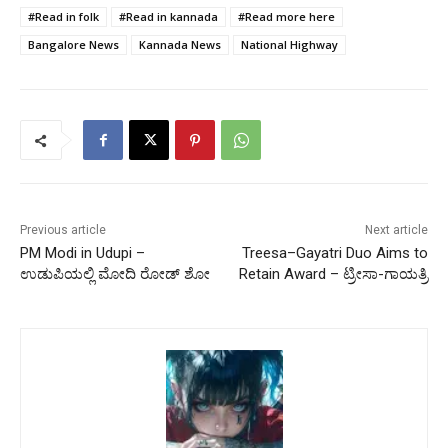
#Read in folk
#Read in kannada
#Read more here
Bangalore News
Kannada News
National Highway
Previous article
Next article
PM Modi in Udupi –
Treesa–Gayatri Duo Aims to
ಉಡುಪಿಯಲ್ಲಿ ಮೋದಿ ರೋಡ್ ಶೋ
Retain Award – ಟ್ರೀಸಾ-ಗಾಯತ್ರಿ