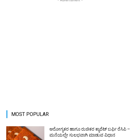
- Advertisment -
MOST POPULAR
ಆರೋಗ್ಯಕರ ಹಾಗೂ ರುಚಿಕರ ಕ್ಯಾರೆಟ್ ಬರ್ಫಿ ರೆಸಿಪಿ –
ಮನೆಯಲ್ಲೇ ಸುಲಭವಾಗಿ ಮಾಡುವ ವಿಧಾನ