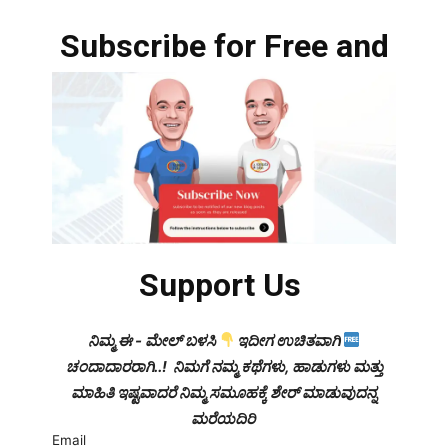
Subscribe for Free and
Support Us
ನಿಮ್ಮ ಈ - ಮೇಲ್ ಬಳಸಿ
ಇದೀಗ ಉಚಿತವಾಗಿ
ಚಂದಾದಾರರಾಗಿ..! ನಿಮಗೆ ನಮ್ಮ ಕಥೆಗಳು, ಹಾಡುಗಳು ಮತ್ತು
ಮಾಹಿತಿ ಇಷ್ಟವಾದರೆ ನಿಮ್ಮ ಸಮೂಹಕ್ಕೆ ಶೇರ್ ಮಾಡುವುದನ್ನ
ಮರೆಯದಿರಿ
Email