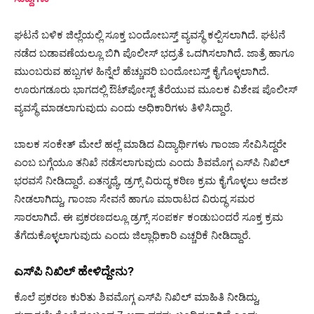
ಘಟನೆ ಬಳಿಕ ಜಿಲ್ಲೆಯಲ್ಲಿ ಸೂಕ್ತ ಬಂದೋಬಸ್ತ್ ವ್ಯವಸ್ಥೆ ಕಲ್ಪಿಸಲಾಗಿದೆ. ಘಟನೆ
ನಡೆದ ಬಡಾವಣೆಯಲ್ಲೂ ಬಿಗಿ ಪೊಲೀಸ್ ಭದ್ರತೆ ಒದಗಿಸಲಾಗಿದೆ. ಜಾತ್ರೆ ಹಾಗೂ
ಮುಂಬರುವ ಹಬ್ಬಗಳ ಹಿನ್ನೆಲೆ ಹೆಚ್ಚುವರಿ ಬಂದೋಬಸ್ತ್ ಕೈಗೊಳ್ಳಲಾಗಿದೆ.
ಊರುಗಡೂರು ಭಾಗದಲ್ಲಿ ಔಟ್‌ಪೋಸ್ಟ್ ತೆರೆಯುವ ಮೂಲಕ ವಿಶೇಷ ಪೊಲೀಸ್
ವ್ಯವಸ್ಥೆ ಮಾಡಲಾಗುವುದು ಎಂದು ಅಧಿಕಾರಿಗಳು ತಿಳಿಸಿದ್ದಾರೆ.
ಬಾಲಕ ಸಂಕೇತ್ ಮೇಲೆ ಹಲ್ಲೆ ಮಾಡಿದ ವಿದ್ಯಾರ್ಥಿಗಳು ಗಾಂಜಾ ಸೇವಿಸಿದ್ದರೇ
ಎಂಬ ಬಗ್ಗೆಯೂ ತನಿಖೆ ನಡೆಸಲಾಗುವುದು ಎಂದು ಶಿವಮೊಗ್ಗ ಎಸ್‌ಪಿ ನಿಖಿಲ್
ಭರವಸೆ ನೀಡಿದ್ದಾರೆ. ಏತನ್ಮಧ್ಯೆ, ಡ್ರಗ್ಸ್ ವಿರುದ್ಧ ಕಠಿಣ ಕ್ರಮ ಕೈಗೊಳ್ಳಲು ಆದೇಶ
ನೀಡಲಾಗಿದ್ದು, ಗಾಂಜಾ ಸೇವನೆ ಹಾಗೂ ಮಾರಾಟದ ವಿರುದ್ಧ ಸಮರ
ಸಾರಲಾಗಿದೆ. ಈ ಪ್ರಕರಣದಲ್ಲೂ ಡ್ರಗ್ಸ್ ಸಂಪರ್ಕ ಕಂಡುಬಂದರೆ ಸೂಕ್ತ ಕ್ರಮ
ತೆಗೆದುಕೊಳ್ಳಲಾಗುವುದು ಎಂದು ಜಿಲ್ಲಾಧಿಕಾರಿ ಎಚ್ಚರಿಕೆ ನೀಡಿದ್ದಾರೆ.
ಎಸ್‌ಪಿ ನಿಖಿಲ್ ಹೇಳಿದ್ದೇನು?
ಕೊಲೆ ಪ್ರಕರಣ ಕುರಿತು ಶಿವಮೊಗ್ಗ ಎಸ್‌ಪಿ ನಿಖಿಲ್ ಮಾಹಿತಿ ನೀಡಿದ್ದು,