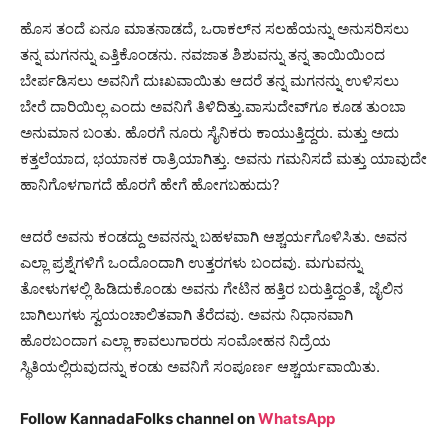
ಹೊಸ ತಂದೆ ಏನೂ ಮಾತನಾಡದೆ, ಒರಾಕಲ್‌ನ ಸಲಹೆಯನ್ನು ಅನುಸರಿಸಲು
ತನ್ನ ಮಗನನ್ನು ಎತ್ತಿಕೊಂಡನು. ನವಜಾತ ಶಿಶುವನ್ನು ತನ್ನ ತಾಯಿಯಿಂದ
ಬೇರ್ಪಡಿಸಲು ಅವನಿಗೆ ದುಃಖವಾಯಿತು ಆದರೆ ತನ್ನ ಮಗನನ್ನು ಉಳಿಸಲು
ಬೇರೆ ದಾರಿಯಿಲ್ಲ ಎಂದು ಅವನಿಗೆ ತಿಳಿದಿತ್ತು.
ವಾಸುದೇವ್‌ಗೂ ಕೂಡ ತುಂಬಾ
ಅನುಮಾನ ಬಂತು. ಹೊರಗೆ ನೂರು ಸೈನಿಕರು ಕಾಯುತ್ತಿದ್ದರು. ಮತ್ತು ಅದು
ಕತ್ತಲೆಯಾದ, ಭಯಾನಕ ರಾತ್ರಿಯಾಗಿತ್ತು. ಅವನು ಗಮನಿಸದೆ ಮತ್ತು ಯಾವುದೇ
ಹಾನಿಗೊಳಗಾಗದೆ ಹೊರಗೆ ಹೇಗೆ ಹೋಗಬಹುದು?
ಆದರೆ ಅವನು ಕಂಡದ್ದು ಅವನನ್ನು ಬಹಳವಾಗಿ ಆಶ್ಚರ್ಯಗೊಳಿಸಿತು. ಅವನ
ಎಲ್ಲಾ ಪ್ರಶ್ನೆಗಳಿಗೆ ಒಂದೊಂದಾಗಿ ಉತ್ತರಗಳು ಬಂದವು. ಮಗುವನ್ನು
ತೋಳುಗಳಲ್ಲಿ ಹಿಡಿದುಕೊಂಡು ಅವನು ಗೇಟಿನ ಹತ್ತಿರ ಬರುತ್ತಿದ್ದಂತೆ, ಜೈಲಿನ
ಬಾಗಿಲುಗಳು ಸ್ವಯಂಚಾಲಿತವಾಗಿ ತೆರೆದವು. ಅವನು ನಿಧಾನವಾಗಿ
ಹೊರಬಂದಾಗ ಎಲ್ಲಾ ಕಾವಲುಗಾರರು ಸಂಮೋಹನ ನಿದ್ರೆಯ
ಸ್ಥಿತಿಯಲ್ಲಿರುವುದನ್ನು ಕಂಡು ಅವನಿಗೆ ಸಂಪೂರ್ಣ ಆಶ್ಚರ್ಯವಾಯಿತು.
Follow KannadaFolks channel on
WhatsApp