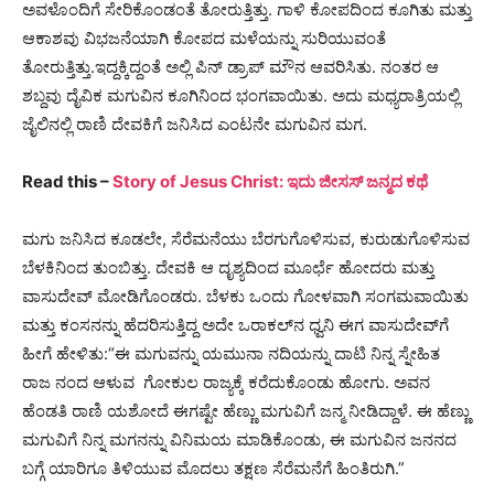
ಅವಳೊಂದಿಗೆ ಸೇರಿಕೊಂಡಂತೆ ತೋರುತ್ತಿತ್ತು. ಗಾಳಿ ಕೋಪದಿಂದ ಕೂಗಿತು ಮತ್ತು
ಆಕಾಶವು ವಿಭಜನೆಯಾಗಿ ಕೋಪದ ಮಳೆಯನ್ನು ಸುರಿಯುವಂತೆ
ತೋರುತ್ತಿತ್ತು.
ಇದ್ದಕ್ಕಿದ್ದಂತೆ ಅಲ್ಲಿ ಪಿನ್ ಡ್ರಾಪ್ ಮೌನ ಆವರಿಸಿತು. ನಂತರ ಆ
ಶಬ್ದವು ದೈವಿಕ ಮಗುವಿನ ಕೂಗಿನಿಂದ ಭಂಗವಾಯಿತು. ಅದು ಮಧ್ಯರಾತ್ರಿಯಲ್ಲಿ
ಜೈಲಿನಲ್ಲಿ ರಾಣಿ ದೇವಕಿಗೆ ಜನಿಸಿದ ಎಂಟನೇ ಮಗುವಿನ ಮಗ.
Read this –
Story of Jesus Christ: ಇದು ಜೀಸಸ್‌ ಜನ್ಮದ ಕಥೆ
ಮಗು ಜನಿಸಿದ ಕೂಡಲೇ, ಸೆರೆಮನೆಯು ಬೆರಗುಗೊಳಿಸುವ, ಕುರುಡುಗೊಳಿಸುವ
ಬೆಳಕಿನಿಂದ ತುಂಬಿತ್ತು. ದೇವಕಿ ಆ ದೃಶ್ಯದಿಂದ ಮೂರ್ಛೆ ಹೋದರು ಮತ್ತು
ವಾಸುದೇವ್ ಮೋಡಿಗೊಂಡರು. ಬೆಳಕು ಒಂದು ಗೋಳವಾಗಿ ಸಂಗಮವಾಯಿತು
ಮತ್ತು ಕಂಸನನ್ನು ಹೆದರಿಸುತ್ತಿದ್ದ ಅದೇ ಒರಾಕಲ್‌ನ ಧ್ವನಿ ಈಗ ವಾಸುದೇವ್‌ಗೆ
ಹೀಗೆ ಹೇಳಿತು:
“ಈ ಮಗುವನ್ನು ಯಮುನಾ ನದಿಯನ್ನು ದಾಟಿ ನಿನ್ನ ಸ್ನೇಹಿತ
ರಾಜ ನಂದ ಆಳುವ
ಗೋಕುಲ
ರಾಜ್ಯಕ್ಕೆ ಕರೆದುಕೊಂಡು ಹೋಗು. ಅವನ
ಹೆಂಡತಿ ರಾಣಿ ಯಶೋದೆ ಈಗಷ್ಟೇ ಹೆಣ್ಣು ಮಗುವಿಗೆ ಜನ್ಮ ನೀಡಿದ್ದಾಳೆ. ಈ ಹೆಣ್ಣು
ಮಗುವಿಗೆ ನಿನ್ನ ಮಗನನ್ನು ವಿನಿಮಯ ಮಾಡಿಕೊಂಡು, ಈ ಮಗುವಿನ ಜನನದ
ಬಗ್ಗೆ ಯಾರಿಗೂ ತಿಳಿಯುವ ಮೊದಲು ತಕ್ಷಣ ಸೆರೆಮನೆಗೆ ಹಿಂತಿರುಗಿ.”