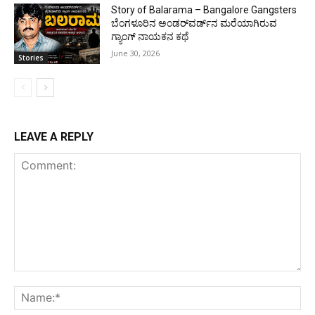
Story of Balarama – Bangalore Gangsters
ಬೆಂಗಳೂರಿನ ಅಂಡರ್‌ವರ್ಡ್‌ನ ಮರೆಯಾಗಿರುವ
ಗ್ಯಾಂಗ್ ನಾಯಕನ ಕಥೆ
June 30, 2026
Stories
LEAVE A REPLY
Comment:
Na