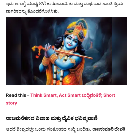
ಇದು ಆಗಾಗ್ಗೆ ಯುದ್ಧಗಳಿಗೆ ಕಾರಣವಾಯಿತು ಮತ್ತು ಮಥುರಾದ ಶಾಂತಿ ಪ್ರಿಯ
ನಾಗರಿಕರನ್ನು ತೊಂದರೆಗೊಳಿಸಿತು.
Read this –
Think Smart, Act Smart ಬುದ್ಧಿವಂತಿಕೆ; Short
story
ರಾಜಮನೆತನದ ವಿವಾಹ ಮತ್ತು ದೈವಿಕ ಭವಿಷ್ಯವಾಣಿ
ಆದರೆ ಶೀಘ್ರದಲ್ಲೇ ಒಂದು ಸಂತೋಷದ ಸುದ್ದಿ ಬಂದಿತು.
ರಾಜಕುಮಾರಿ ದೇವಕಿ