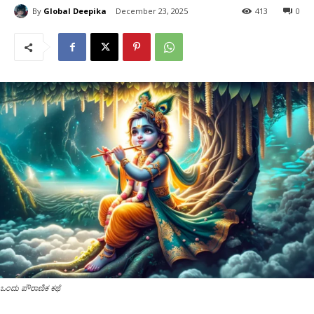
By
Global Deepika
December 23, 2025
413
0
ಒಂದು ಪೌರಾಣಿಕ ಕಥೆ