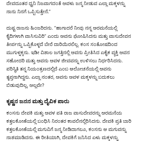
ದೇವದೂತರ ಧ್ವನಿ ನಿಜವಾಗದಂತೆ ಅವಳು ಜನ್ಮ ನೀಡುವ ಎಲ್ಲಾ ಮಕ್ಕಳನ್ನು
ನಾನು ನಿನಗೆ ಒಪ್ಪಿಸುತ್ತೇನೆ.”
ದುಷ್ಟ ರಾಜನು ಹಿಂಜರಿದನು. “ಹಾಗಾದರೆ ನೀವು ನನ್ನ ಅರಮನೆಯಲ್ಲಿ
ಕೈದಿಗಳಾಗಿ ವಾಸಿಸುವಿರಿ” ಎಂದು ಅವನು ಘೋಷಿಸಿದನು ಮತ್ತು ವಾಸುದೇವನ
ತೀರ್ಪನ್ನು ಒಪ್ಪಿಕೊಳ್ಳದೆ ಬೇರೆ ದಾರಿಯಿರಲಿಲ್ಲ. ಕಂಸ ಸಂತೋಷದಿಂದ
ಮುಗುಳ್ನಕ್ಕನು. ಇಡೀ ವಿಶಾಲ ಜಗತ್ತಿನಲ್ಲಿ ಅವನು ಪ್ರೀತಿಸಿದ ಏಕೈಕ ವ್ಯಕ್ತಿ ಅವನ
ಸಹೋದರಿ ಮತ್ತು ಅವನು ಅವಳ ಜೀವವನ್ನು ಉಳಿಸಲು ನಿರ್ಧರಿಸಿದನು.
ಪರಿಸ್ಥಿತಿ ತನ್ನ ನಿಯಂತ್ರಣದಲ್ಲಿದೆ ಎಂಬ ಆಲೋಚನೆಯಲ್ಲಿ ಅವನು
ತೃಪ್ತನಾಗಿದ್ದನು. ಎಲ್ಲಾ ನಂತರ, ಅವನು ಅವಳ ಮಕ್ಕಳನ್ನು ಬದುಕಲು
ಬಿಡುವುದಿಲ್ಲ, ಅಲ್ಲವೇ?
ಕೃಷ್ಣನ ಜನನ ಮತ್ತು ದೈವಿಕ ಪಾರು
ಕಂಸನು ದೇವಕಿ ಮತ್ತು ಅವಳ ಪತಿ ರಾಜ ವಾಸುದೇವರನ್ನು ಅರಮನೆಯ
ಕತ್ತಲಕೋಣೆಯಲ್ಲಿ ಬಂಧಿಸಿ ನಿರಂತರ ಕಾವಲಿನಲ್ಲಿರಿಸಿದನು. ದೇವಕಿ ಪ್ರತಿ ಬಾರಿ
ಕತ್ತಲಕೋಣೆಯಲ್ಲಿ ಮಗುವಿಗೆ ಜನ್ಮ ನೀಡಿದಾಗಲೂ, ಕಂಸನು ಆ ಮಗುವನ್ನು
ನಾಶಮಾಡಿದನು. ಈ ರೀತಿಯಾಗಿ, ದೇವಕಿಗೆ ಜನಿಸಿದ ಏಳು ಮಕ್ಕಳನ್ನು