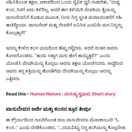
ವಹಿಸಿಕೊಂಡ ತಕ್ಷಣ, ಆಕಾಶದಿಂದ ಒಂದು ದೈವಿಕ ಧ್ವನಿ ಗುಡುಗಿತು, “ದುಷ್ಟ
ಕಂಸ, ನಿನಗೆ ಅದು ತಿಳಿದಿಲ್ಲ. ಆದರೆ ಈಗ ತಿಳಿಯಿರಿ ದೇವಕಿಯ ಕೈಯನ್ನು
ವಾಸುದೇವನಿಗೆ ಕೊಡುವ ಮೂಲಕ, ನೀನು ನಿನ್ನ ಸ್ವಂತ ಮರಣದಂಡನೆಗೆ ಸಹಿ
ಹಾಕಿದ್ದೀಯಾ. ವಾಸುದೇವ್ ಮತ್ತು ದೇವಕಿಗೆ ಜನಿಸಿದ ಎಂಟನೇ ಮಗ ನಿನ್ನನ್ನು
ಕೊಲ್ಲುತ್ತಾನೆ!”
ಇದನ್ನು ಕೇಳಿದ ಕಂಸ ಭಯದಿಂದ ಹೆಪ್ಪುಗಟ್ಟಿದನು. ಆದರೆ ನಂತರ ಅವನು
ಕೋಪಗೊಂಡನು. “ತಾಯಿ ಸತ್ತಾಗ ಮಗು ಹೇಗೆ ಹುಟ್ಟುತ್ತದೆ?” ಎಂದು
ಯೋಚಿಸಿ ದೇವಕಿಯನ್ನು ಕೊಲ್ಲಲು ಅವನು ತಕ್ಷಣ ಯೋಚಿಸಿದನು. ಆದ್ದರಿಂದ
ಅವನು ತನ್ನ ಕತ್ತಿಯನ್ನು ಹೊರತೆಗೆದು ದೇವಕಿಯನ್ನು ಕೊಲ್ಲಲು ಅದನ್ನು
ಎತ್ತಿದನು.
Read this –
Human Nature ; ಮನುಷ್ಯ ಸ್ವಭಾವ; Short story
ವಾಸುದೇವನ ಅರ್ಜಿ ಮತ್ತು ಕಂಸನ ಕ್ರೂರ ತೀರ್ಪು
ಈ ಕ್ರೌರ್ಯದಿಂದ ಗಾಬರಿಗೊಂಡ ರಾಜ ವಾಸುದೇವನು ಮೊಣಕಾಲೂರಿ “ಓ
ಕಂಸ..” ಎಂದು ಬೇಡಿಕೊಂಡನು, “…ದಯವಿಟ್ಟು ನಿನ್ನ ತಂಗಿಯನ್ನು ಕೊಲ್ಲಬೇಡ.