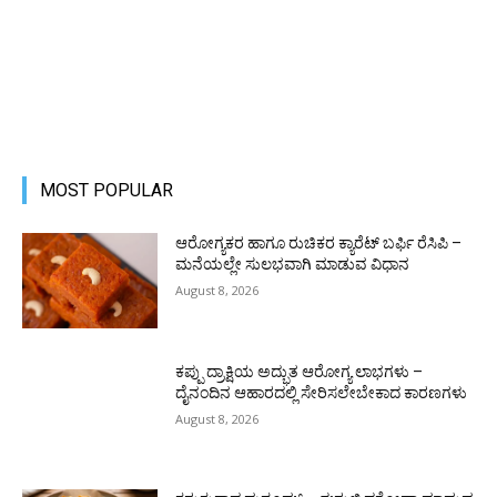
MOST POPULAR
ಆರೋಗ್ಯಕರ ಹಾಗೂ ರುಚಿಕರ ಕ್ಯಾರೆಟ್ ಬರ್ಫಿ ರೆಸಿಪಿ –
ಮನೆಯಲ್ಲೇ ಸುಲಭವಾಗಿ ಮಾಡುವ ವಿಧಾನ
August 8, 2026
ಕಪ್ಪು ದ್ರಾಕ್ಷಿಯ ಅದ್ಭುತ ಆರೋಗ್ಯ ಲಾಭಗಳು –
ದೈನಂದಿನ ಆಹಾರದಲ್ಲಿ ಸೇರಿಸಲೇಬೇಕಾದ ಕಾರಣಗಳು
August 8, 2026