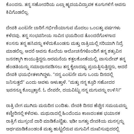
ಕೊಂದನು. ತನ್ನ ಸಹೋದರಿಯ ಎಲ್ಲಾ ಹೃದಯವಿದ್ರಾವಕ ಕೂಗುಗಳಿಗೆ ಅವನು
ಕಿವಿಗೊಡಲಿಲ್ಲ.
ದೇವಕಿ ಎಂಟನೇ ಬಾರಿಗೆ ಗರ್ಭಿಣಿಯಾಗುವ ಮೊದಲು ಒಂಬತ್ತು ವರ್ಷಗಳು
ಕಳೆದವು. ತನ್ನ ಸಂಭವನೀಯ ಸಾವಿನ ಭಯದಿಂದ ತೊಂದರೆಗೊಳಗಾದ
ಕಂಸನು ತನ್ನ ಹಸಿವನ್ನು ಕಳೆದುಕೊಂಡನು ಮತ್ತು ರಾತ್ರಿಯಲ್ಲಿ ಸರಿಯಾಗಿ ನಿದ್ರೆ
ಮಾಡಲಿಲ್ಲ. ಆದರೆ ಅವನು ಕೊಲೆಯ ಆಲೋಚನೆಗಳೊಂದಿಗೆ ತನ್ನ ಶತ್ರುವಿನ
ಜನನಕ್ಕಾಗಿ ಕಾಯುತ್ತಿದ್ದನು.
ಅರಮನೆಯ ಕತ್ತಲಕೋಣೆಯಲ್ಲಿ, ವಾಸುದೇವ್ ತನ್ನ
ಹೆಂಡತಿಯನ್ನು ಸಮಾಧಾನಪಡಿಸಲು ತನ್ನ ಕೈಲಾದಷ್ಟು ಪ್ರಯತ್ನಿಸುತ್ತಿದ್ದನು, ಆದರೆ
ದೇವಕಿ ಭಯಭೀತಳಾಗಿದ್ದಳು. “ನನ್ನ ಎಂಟನೇ ಮಗು ಒಂದು ದಿನದಲ್ಲಿ
ಜನಿಸುತ್ತದೆ” ಎಂದು ಅವಳು ಅಳುತ್ತಾಳೆ. “ಮತ್ತು ನನ್ನ ಕ್ರೂರಿ ಸಹೋದರ
ಇವನನ್ನೂ ಕೊಲ್ಲುತ್ತಾನೆ. ಓ ದೇವರೇ, ದಯವಿಟ್ಟು ನನ್ನ ಮಗುವನ್ನು ಉಳಿಸಿ!”
ರಾತ್ರಿ ಬೇಗ ಮುಗಿದು ಮರುದಿನ ಬಂದಿತು. ದೇವಕಿ ದಿನದ ಹೆಚ್ಚಿನ ಸಮಯವನ್ನು
ಕಣ್ಣೀರಿನಲ್ಲಿ ಕಳೆದಳು. ಮಥುರಾದಲ್ಲಿ ಹಿಂದೆಂದೂ ಕಾಣದಂತಹ ಭಯಾನಕ
ರಾತ್ರಿಗೆ ಮುಸ್ಸಂಜೆ ದಾರಿ ಮಾಡಿಕೊಟ್ಟಿತು. ಇಡೀ ಜಗತ್ತು ದೇವಕಿಯ ಮನಸ್ಸನ್ನು
ಅರ್ಥಮಾಡಿಕೊಂಡಂತೆ ಮತ್ತು ಹುಟ್ಟಲಿರುವ ಮಗುವಿಗೆ ದುಃಖಿಸುವುದರಲ್ಲಿ