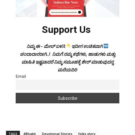
Support Us
ನಿಮ್ಮ ಈ - ಮೇಲ್ ಬಳಸಿ
ಇದೀಗ ಉಚಿತವಾಗಿ
ಚಂದಾದಾರರಾಗಿ..! ನಿಮಗೆ ನಮ್ಮ ಕಥೆಗಳು, ಹಾಡುಗಳು ಮತ್ತು
ಮಾಹಿತಿ ಇಷ್ಟವಾದರೆ ನಿಮ್ಮ ಸಮೂಹಕ್ಕೆ ಶೇರ್ ಮಾಡುವುದನ್ನ
ಮರೆಯದಿರಿ
Email
TAGS
#Bhakti
Devotional Stories
folks story