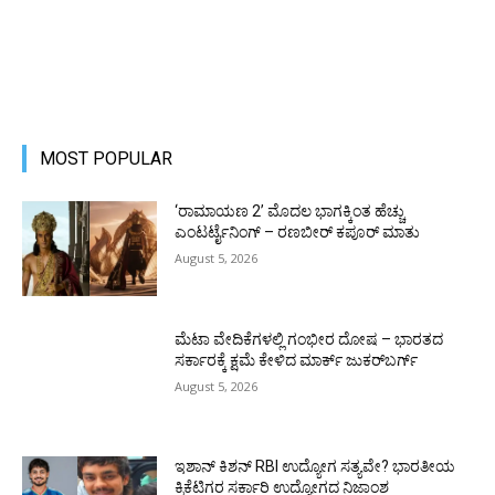
MOST POPULAR
‘ರಾಮಾಯಣ 2’ ಮೊದಲ ಭಾಗಕ್ಕಿಂತ ಹೆಚ್ಚು
ಎಂಟರ್ಟೈನಿಂಗ್ – ರಣಬೀರ್ ಕಪೂರ್ ಮಾತು
August 5, 2026
ಮೆಟಾ ವೇದಿಕೆಗಳಲ್ಲಿ ಗಂಭೀರ ದೋಷ – ಭಾರತದ
ಸರ್ಕಾರಕ್ಕೆ ಕ್ಷಮೆ ಕೇಳಿದ ಮಾರ್ಕ್ ಜುಕರ್‌ಬರ್ಗ್
August 5, 2026
ಇಶಾನ್ ಕಿಶನ್ RBI ಉದ್ಯೋಗ ಸತ್ಯವೇ? ಭಾರತೀಯ
ಕ್ರಿಕೆಟಿಗರ ಸರ್ಕಾರಿ ಉದ್ಯೋಗದ ನಿಜಾಂಶ