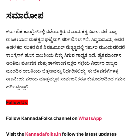
ಸಮಾರೋಪ
ಕರ್ನಾಟಕ ಕಾಂಗ್ರೆಸ್‌ನಲ್ಲಿ ನಡೆಯುತ್ತಿರುವ ನಾಯಕತ್ವ ಬದಲಾವಣೆ ರಾಜ್ಯ
ರಾಜಕೀಯದ ಮಹತ್ವದ ಘಟ್ಟವಾಗಿ ಪರಿಗಣಿಸಲಾಗಿದೆ. ಸಿದ್ದರಾಮಯ್ಯ ಅವರ
ಆಡಳಿತದ ನಂತರ ಡಿಕೆ ಶಿವಕುಮಾರ್ ನೇತೃತ್ವದಲ್ಲಿ ಸರ್ಕಾರ ಮುಂದುವರಿದರೆ
ಕಾಂಗ್ರೆಸ್‌ಗೆ ಹೊಸ ರಾಜಕೀಯ ದಿಕ್ಕು ಸಿಗುವ ಸಾಧ್ಯತೆ ಇದೆ. ಹೈಕಮಾಂಡ್‌ನ
ಅಂತಿಮ ಘೋಷಣೆ ಮತ್ತು ಶಾಸಕಾಂಗ ಪಕ್ಷದ ಸಭೆಯ ನಿರ್ಧಾರ ರಾಜ್ಯದ
ಮುಂದಿನ ರಾಜಕೀಯ ಚಿತ್ರಣವನ್ನು ನಿರ್ಧರಿಸಲಿದ್ದು, ಈ ಬೆಳವಣಿಗೆಗಳತ್ತ
ರಾಜಕೀಯ ವಲಯ ಮಾತ್ರವಲ್ಲದೆ ಸಾರ್ವಜನಿಕರೂ ಕುತೂಹಲದಿಂದ ಗಮನ
ಹರಿಸುತ್ತಿದ್ದಾರೆ.
Follow Us
Follow KannadaFolks channel on
WhatsApp
Visit the
Kannadafolks.in
follow the latest updates