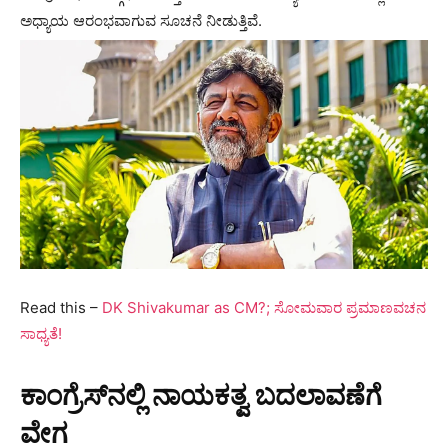
ಅಧ್ಯಾಯ ಆರಂಭವಾಗುವ ಸೂಚನೆ ನೀಡುತ್ತಿವೆ.
Read this –
DK Shivakumar as CM?; ಸೋಮವಾರ ಪ್ರಮಾಣವಚನ
ಸಾಧ್ಯತೆ!
ಕಾಂಗ್ರೆಸ್‌ನಲ್ಲಿ ನಾಯಕತ್ವ ಬದಲಾವಣೆಗೆ
ವೇಗ