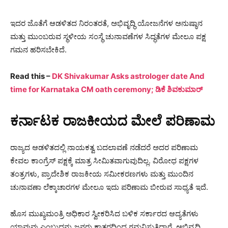
ಇದರ ಜೊತೆಗೆ ಆಡಳಿತದ ನಿರಂತರತೆ, ಅಭಿವೃದ್ಧಿ ಯೋಜನೆಗಳ ಅನುಷ್ಠಾನ
ಮತ್ತು ಮುಂಬರುವ ಸ್ಥಳೀಯ ಸಂಸ್ಥೆ ಚುನಾವಣೆಗಳ ಸಿದ್ಧತೆಗಳ ಮೇಲೂ ಪಕ್ಷ
ಗಮನ ಹರಿಸಬೇಕಿದೆ.
Read this –
DK Shivakumar Asks astrologer date And
time for Karnataka CM oath ceremony; ಡಿಕೆ ಶಿವಕುಮಾರ್
ಕರ್ನಾಟಕ ರಾಜಕೀಯದ ಮೇಲೆ ಪರಿಣಾಮ
ರಾಜ್ಯದ ಆಡಳಿತದಲ್ಲಿ ನಾಯಕತ್ವ ಬದಲಾವಣೆ ನಡೆದರೆ ಅದರ ಪರಿಣಾಮ
ಕೇವಲ ಕಾಂಗ್ರೆಸ್ ಪಕ್ಷಕ್ಕೆ ಮಾತ್ರ ಸೀಮಿತವಾಗುವುದಿಲ್ಲ. ವಿರೋಧ ಪಕ್ಷಗಳ
ತಂತ್ರಗಳು, ಪ್ರಾದೇಶಿಕ ರಾಜಕೀಯ ಸಮೀಕರಣಗಳು ಮತ್ತು ಮುಂದಿನ
ಚುನಾವಣಾ ಲೆಕ್ಕಾಚಾರಗಳ ಮೇಲೂ ಇದು ಪರಿಣಾಮ ಬೀರುವ ಸಾಧ್ಯತೆ ಇದೆ.
ಹೊಸ ಮುಖ್ಯಮಂತ್ರಿ ಅಧಿಕಾರ ಸ್ವೀಕರಿಸಿದ ಬಳಿಕ ಸರ್ಕಾರದ ಆದ್ಯತೆಗಳು
ಯಾವುವು ಎಂಬುದನ್ನು ಜನರು ಕಾತರದಿಂದ ಗಮನಿಸುತ್ತಿದ್ದಾರೆ. ಅಭಿವೃದ್ಧಿ,