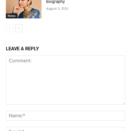
Biography
August 5, 2026
News
LEAVE A REPLY
Comment:
Na
Ema