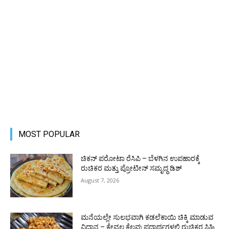
MOST POPULAR
ಚಿಕನ್ ಪರೋಟಾ ರೆಸಿಪಿ – ಬೆಳಗಿನ ಉಪಹಾರಕ್ಕೆ
ರುಚಿಕರ ಮತ್ತು ಪ್ರೋಟೀನ್‌ ಸಮೃದ್ಧ ಡಿಶ್
August 7, 2026
ಮನೆಯಲ್ಲೇ ಸುಲಭವಾಗಿ ಕಡಲೆಕಾಯಿ ಚಿಕ್ಕಿ ಮಾಡುವ
ವಿಧಾನ – ಕೇವಲ ಕೆಲವು ಪದಾರ್ಥಗಳಲ್ಲಿ ರುಚಿಕರ ಸಿಹಿ