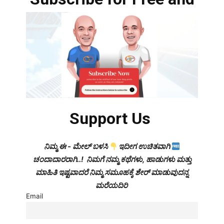
Support Us
ನಿಮ್ಮ ಈ - ಮೇಲ್ ಬಳಸಿ
ಇದೀಗ ಉಚಿತವಾಗಿ
ಚಂದಾದಾರರಾಗಿ..! ನಿಮಗೆ ನಮ್ಮ ಕಥೆಗಳು, ಹಾಡುಗಳು ಮತ್ತು
ಮಾಹಿತಿ ಇಷ್ಟವಾದರೆ ನಿಮ್ಮ ಸಮೂಹಕ್ಕೆ ಶೇರ್ ಮಾಡುವುದನ್ನ
ಮರೆಯದಿರಿ
Email