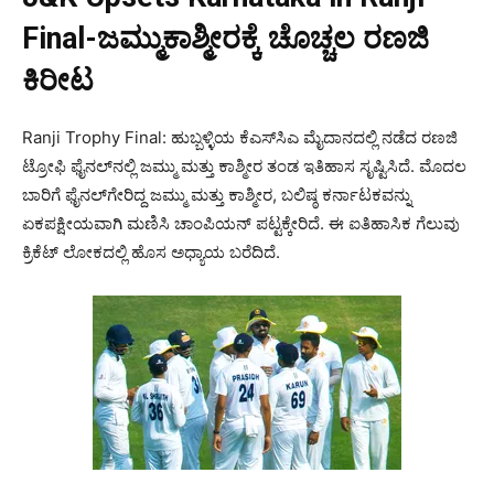
Final-
ಜಮ್ಮುಕಾಶ್ಮೀರಕ್ಕೆ ಚೊಚ್ಚಲ ರಣಜಿ
ಕಿರೀಟ
Ranji Trophy Final: ಹುಬ್ಬಳ್ಳಿಯ ಕೆಎಸ್‌ಸಿಎ ಮೈದಾನದಲ್ಲಿ ನಡೆದ ರಣಜಿ
ಟ್ರೋಫಿ ಫೈನಲ್‌ನಲ್ಲಿ ಜಮ್ಮು ಮತ್ತು ಕಾಶ್ಮೀರ ತಂಡ ಇತಿಹಾಸ ಸೃಷ್ಟಿಸಿದೆ. ಮೊದಲ
ಬಾರಿಗೆ ಫೈನಲ್‌ಗೇರಿದ್ದ ಜಮ್ಮು ಮತ್ತು ಕಾಶ್ಮೀರ, ಬಲಿಷ್ಠ ಕರ್ನಾಟಕವನ್ನು
ಏಕಪಕ್ಷೀಯವಾಗಿ ಮಣಿಸಿ ಚಾಂಪಿಯನ್ ಪಟ್ಟಕ್ಕೇರಿದೆ. ಈ ಐತಿಹಾಸಿಕ ಗೆಲುವು
ಕ್ರಿಕೆಟ್ ಲೋಕದಲ್ಲಿ ಹೊಸ ಅಧ್ಯಾಯ ಬರೆದಿದೆ.