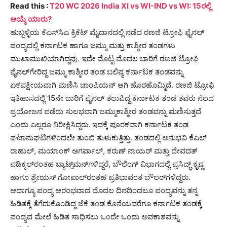
Read this :
T20 WC 2026 India XI vs WI-IND vs WI: 15ರಲ್ಲಿ
ಆಯ್ಕೆ ಯಾರು?
ಹುಬ್ಬಳ್ಳಿಯ ಕೆಎಸ್‌ಸಿಎ ಕ್ರಿಕೆಟ್ ಮೈದಾನದಲ್ಲಿ ನಡೆದ ರಣಜಿ ಟ್ರೋಫಿ ಫೈನಲ್
ಪಂದ್ಯದಲ್ಲಿ ಕರ್ನಾಟಕ ಹಾಗೂ ಜಮ್ಮು ಮತ್ತು ಕಾಶ್ಮೀರ ತಂಡಗಳು
ಮುಖಾಮುಖಿಯಾಗಿದ್ದವು. ಇದೇ ಮೊಟ್ಟ ಮೊದಲ ಬಾರಿಗೆ ರಣಜಿ ಟ್ರೋಫಿ
ಫೈನಲ್​ಗೇರಿದ್ದ ಜಮ್ಮು ಕಾಶ್ಮೀರ ತಂಡ ಬಲಿಷ್ಠ ಕರ್ನಾಟಕ ತಂಡವನ್ನು
ಏಕಪಕ್ಷೀಯವಾಗಿ ಮಣಿಸಿ ಚಾಂಪಿಯನ್ ಆಗಿ ಹೊರಹೊಮ್ಮಿದೆ. ರಣಜಿ ಟ್ರೋಫಿ
ಇತಿಹಾಸದಲ್ಲಿ 15ನೇ ಬಾರಿಗೆ ಫೈನಲ್ ತಲುಪಿದ್ದ ಕರ್ನಾಟಕ ತಂಡ ತವರು ನೆಲದ
ಪ್ರಯೋಜನ ಪಡೆದು ಸುಲಭವಾಗಿ ಜಮ್ಮುಕಾಶ್ಮೀರ ತಂಡವನ್ನು ಮಣಿಸುತ್ತದೆ
ಎಂದು ಎಲ್ಲರೂ ನಿರೀಕ್ಷಿಸಿದ್ದರು. ಇದಕ್ಕೆ ಪೂರಕವಾಗಿ ಕರ್ನಾಟಕ ತಂಡ
ಘಟಾನುಘಟಿಗಳಿಂದಲೇ ತುಂಬಿ ತುಳುಕುತ್ತಿತ್ತು. ತಂಡದಲ್ಲಿ ಅನುಭವಿ ಕೆಎಲ್
ರಾಹುಲ್, ಮಯಾಂಕ್ ಅಗರ್ವಾಲ್, ಕರುಣ್ ನಾಯರ್ ಮತ್ತು ದೇವದತ್
ಪಡಿಕ್ಕಲ್​ರಂತಹ ಬ್ಯಾಟ್ಸ್​ಮನ್​ಗಳಿದ್ದರೆ, ಬೌಲಿಂಗ್ ವಿಭಾಗದಲ್ಲಿ ಪ್ರಸಿದ್ಧ್ ಕೃಷ್ಣ
ಹಾಗೂ ಶ್ರೇಯಸ್ ಗೋಪಾಲ್​ರಂತಹ ಪ್ರತಿಭಾವಂತ ಬೌಲರ್​ಗಳಿದ್ದರು.
ಆದಾಗ್ಯೂ ಪಂದ್ಯ ಆರಂಭವಾದ ಮೊದಲ ದಿನದಿಂದಲೂ ಪಂದ್ಯವನ್ನು ತನ್ನ
ಹಿಡಿತಕ್ಕೆ ತೆಗೆದುಕೊಂಡಿದ್ದ ಜೆಕೆ ತಂಡ ಕೊನೆಯವರೆಗೂ ಕರ್ನಾಟಕ ತಂಡಕ್ಕೆ
ಪಂದ್ಯದ ಮೇಲೆ ಹಿಡಿತ ಸಾಧಿಸಲು ಒಂದೇ ಒಂದು ಅವಕಾಶವನ್ನು