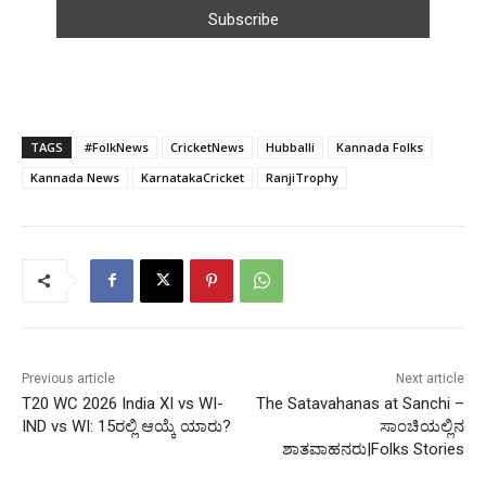
TAGS
#FolkNews
CricketNews
Hubballi
Kannada Folks
Kannada News
KarnatakaCricket
RanjiTrophy
Previous article
Next article
T20 WC 2026 India XI vs WI-
The Satavahanas at Sanchi –
IND vs WI: 15ರಲ್ಲಿ ಆಯ್ಕೆ ಯಾರು?
ಸಾಂಚಿಯಲ್ಲಿನ
ಶಾತವಾಹನರು|Folks Stories