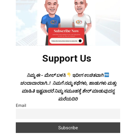
Support Us
ನಿಮ್ಮ ಈ - ಮೇಲ್ ಬಳಸಿ
ಇದೀಗ ಉಚಿತವಾಗಿ
ಚಂದಾದಾರರಾಗಿ..! ನಿಮಗೆ ನಮ್ಮ ಕಥೆಗಳು, ಹಾಡುಗಳು ಮತ್ತು
ಮಾಹಿತಿ ಇಷ್ಟವಾದರೆ ನಿಮ್ಮ ಸಮೂಹಕ್ಕೆ ಶೇರ್ ಮಾಡುವುದನ್ನ
ಮರೆಯದಿರಿ
Email