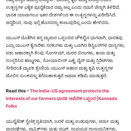
ಉತ್ಪನ್ನಗಳ ಏಕೈಕ ಪೂರೈಕೆದಾರ ರಷ್ಯಾ ಅಲ್ಲ ಎಂದು ನಮಗೆ ಚೆನ್ನಾಗಿ ತಿಳಿದಿದೆ.
ಭಾರತ ಯಾವಾಗಲೂ ಇತರ ದೇಶಗಳಿಂದ ಈ ಉತ್ಪನ್ನಗಳನ್ನು ಖರೀದಿಸಿದೆ.
ಆದ್ದರಿಂದ, ನಾವು ಇಲ್ಲಿ ಹೊಸದನ್ನು ಕಾಣುವುದಿಲ್ಲ ಎಂದು ಹೇಳಿದರು.
ಯುಎಸ್ ಜೊತೆಗಿನ ತನ್ನ ವ್ಯಾಪಾರ ಒಪ್ಪಂದದ ಚೌಕಟ್ಟಿನ ಭಾಗವಾಗಿ, ಭಾರತವು
ಎಲ್ಲಾ ಯುಎಸ್ ಕೈಗಾರಿಕಾ ಸರಕುಗಳು ಮತ್ತು ಒಣಗಿದ ಡಿಸ್ಟಿಲರ್‌ಗಳ ಧಾನ್ಯಗಳು,
ಪಶು ಆಹಾರಕ್ಕಾಗಿ ಕೆಂಪು ಸೋರ್ಗಮ್, ಮರದ ಬೀಜಗಳು, ತಾಜಾ ಮತ್ತು
ಸಂಸ್ಕರಿಸಿದ ಹಣ್ಣುಗಳು, ಸೋಯಾಬೀನ್ ಎಣ್ಣೆ, ವೈನ್ ಮತ್ತು ಸ್ಪಿರಿಟ್‌ಗಳು
ಸೇರಿದಂತೆ ವ್ಯಾಪಕ ಶ್ರೇಣಿಯ ಯುಎಸ್ ಆಹಾರ ಮತ್ತು ಕೃಷಿ ಉತ್ಪನ್ನಗಳ
ಮೇಲಿನ ಸುಂಕವನ್ನು ತೆಗೆದುಹಾಕುತ್ತದೆ ಅಥವಾ ಕಡಿಮೆ ಮಾಡುತ್ತದೆ.
Read this –
The India-US agreement protects the
interests of our farmers ಭಾರತ ಅಮೆರಿಕ ಒಪ್ಪಂದ |Kannada
Folks
ಯುನೈಟೆಡ್ ಸ್ಟೇಟ್ಸ್ ಪ್ರತಿಯಾಗಿ, ಜವಳಿ ಮತ್ತು ಉಡುಪುಗಳು, ಚರ್ಮ ಮತ್ತು
ಪಾದರಕ್ಷೆಗಳು, ಪ್ಲಾಸ್ಟಿಕ್‌ಗಳು ಮತ್ತು ರಬ್ಬರ್, ಸಾವಯವ ರಾಸಾಯನಿಕಗಳು,