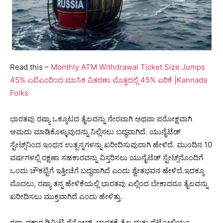
Read this –
Monthly ATM Withdrawal Ticket Size Jumps
45% ಎಟಿಎಂರಿಂದ ಮಾಸಿಕ ವಿತರಣಾ ಮೊತ್ತದಲ್ಲಿ 45% ಏರಿಕೆ |Kannada
Folks
ಭಾರತವು ರಷ್ಯಾ ಒಕ್ಕೂಟದ ತೈಲವನ್ನು ನೇರವಾಗಿ ಅಥವಾ ಪರೋಕ್ಷವಾಗಿ
ಆಮದು ಮಾಡಿಕೊಳ್ಳುವುದನ್ನು ನಿಲ್ಲಿಸಲು ಬದ್ಧವಾಗಿದೆ. ಯುನೈಟೆಡ್
ಸ್ಟೇಟ್ಸ್‌ನಿಂದ ಇಂಧನ ಉತ್ಪನ್ನಗಳನ್ನು ಖರೀದಿಸುವುದಾಗಿ ಹೇಳಿದೆ. ಮುಂದಿನ 10
ವರ್ಷಗಳಲ್ಲಿ ರಕ್ಷಣಾ ಸಹಕಾರವನ್ನು ವಿಸ್ತರಿಸಲು ಯುನೈಟೆಡ್ ಸ್ಟೇಟ್ಸ್‌ನೊಂದಿಗೆ
ಒಂದು ಚೌಕಟ್ಟಿಗೆ ಇತ್ತೀಚೆಗೆ ಬದ್ಧವಾಗಿದೆ ಎಂದು ಶ್ವೇತಭವನ ಹೇಳಿದೆ.ಇದಕ್ಕೂ
ಮೊದಲು, ರಷ್ಯಾ ತನ್ನ ಹೇಳಿಕೆಯಲ್ಲಿ ಭಾರತವು ಎಲ್ಲಿಂದ ಬೇಕಾದರೂ ತೈಲವನ್ನು
ಖರೀದಿಸಲು ಮುಕ್ತವಾಗಿದೆ ಎಂದು ಹೇಳಿತ್ತು.
ರಷ್ಯಾ ವಕ್ತಾರ ಡಿಮಿಟ್ರಿ ಪೆಸ್ಕೋವ್, ಭಾರತಕ್ಕೆ ತೈಲ ಮತ್ತು ಪೆಟ್ರೋಲಿಯಂ