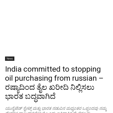
News
India committed to stopping
oil purchasing from russian –
ರಷ್ಯಾದಿಂದ ತೈಲ ಖರೀದಿ ನಿಲ್ಲಿಸಲು
ಭಾರತ ಬದ್ಧವಾಗಿದೆ
ಯುನೈಟೆಡ್ ಸ್ಟೇಟ್ಸ್ ಮತ್ತು ಭಾರತ ನಡುವಿನ ಮಧ್ಯಂತರ ಒಪ್ಪಂದವು ನಮ್ಮ