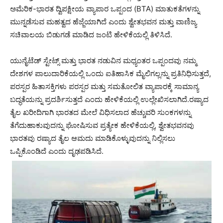
ಅಮೆರಿಕ-ಭಾರತ ದ್ವಿಪಕ್ಷೀಯ ವ್ಯಾಪಾರ ಒಪ್ಪಂದ (BTA) ಮಾತುಕತೆಗಳನ್ನು
ಮುನ್ನಡೆಸುವ ಮಹತ್ವದ ಹೆಜ್ಜೆಯಾಗಿದೆ ಎಂದು ಶ್ವೇತಭವನ ಮತ್ತು ವಾಣಿಜ್ಯ
ಸಚಿವಾಲಯ ಬಿಡುಗಡೆ ಮಾಡಿದ ಜಂಟಿ ಹೇಳಿಕೆಯಲ್ಲಿ ತಿಳಿಸಿದೆ.
ಯುನೈಟೆಡ್ ಸ್ಟೇಟ್ಸ್ ಮತ್ತು ಭಾರತ ನಡುವಿನ ಮಧ್ಯಂತರ ಒಪ್ಪಂದವು ನಮ್ಮ
ದೇಶಗಳ ಪಾಲುದಾರಿಕೆಯಲ್ಲಿ ಒಂದು ಐತಿಹಾಸಿಕ ಮೈಲಿಗಲ್ಲನ್ನು ಪ್ರತಿನಿಧಿಸುತ್ತದೆ,
ಪರಸ್ಪರ ಹಿತಾಸಕ್ತಿಗಳು ಪರಸ್ಪರ ಮತ್ತು ಸಮತೋಲಿತ ವ್ಯಾಪಾರಕ್ಕೆ ಸಾಮಾನ್ಯ
ಬದ್ಧತೆಯನ್ನು ಪ್ರದರ್ಶಿಸುತ್ತದೆ ಎಂದು ಹೇಳಿಕೆಯಲ್ಲಿ ಉಲ್ಲೇಖಿಸಲಾಗಿದೆ.ರಷ್ಯಾದ
ತೈಲ ಖರೀದಿಗಾಗಿ ಭಾರತದ ಮೇಲೆ ವಿಧಿಸಲಾದ ಹೆಚ್ಚುವರಿ ಸುಂಕಗಳನ್ನು
ತೆಗೆದುಹಾಕುವುದನ್ನು ಘೋಷಿಸುವ ಪ್ರತ್ಯೇಕ ಹೇಳಿಕೆಯಲ್ಲಿ, ಶ್ವೇತಭವನವು
ಭಾರತವು ರಷ್ಯಾದ ತೈಲ ಆಮದು ಮಾಡಿಕೊಳ್ಳುವುದನ್ನು ನಿಲ್ಲಿಸಲು
ಒಪ್ಪಿಕೊಂಡಿದೆ ಎಂದು ದೃಢಪಡಿಸಿದೆ.