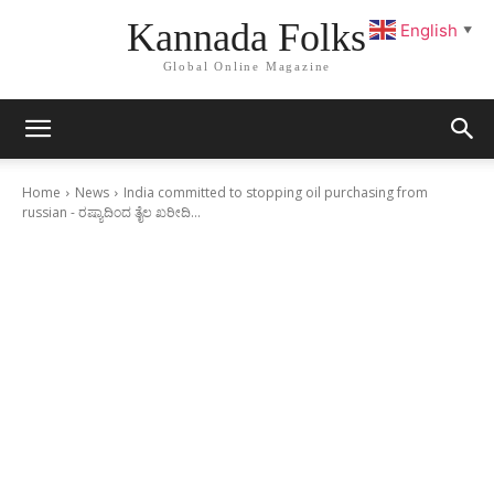
Kannada Folks
English
▼
Global Online Magazine
Home
News
India committed to stopping oil purchasing from
russian - ರಷ್ಯಾದಿಂದ ತೈಲ ಖರೀದಿ...