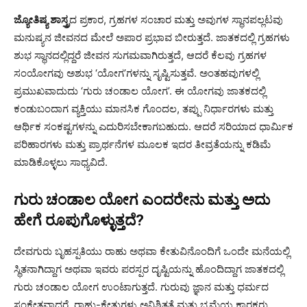
ಜ್ಯೋತಿಷ್ಯ ಶಾಸ್ತ್ರ
ದ ಪ್ರಕಾರ, ಗ್ರಹಗಳ ಸಂಚಾರ ಮತ್ತು ಅವುಗಳ ಸ್ಥಾನಪಲ್ಲಟವು
ಮನುಷ್ಯನ ಜೀವನದ ಮೇಲೆ ಅಪಾರ ಪ್ರಭಾವ ಬೀರುತ್ತದೆ. ಜಾತಕದಲ್ಲಿ ಗ್ರಹಗಳು
ಶುಭ ಸ್ಥಾನದಲ್ಲಿದ್ದರೆ ಜೀವನ ಸುಗಮವಾಗಿರುತ್ತದೆ, ಆದರೆ ಕೆಲವು ಗ್ರಹಗಳ
ಸಂಯೋಗವು ಅಶುಭ ‘ಯೋಗ’ಗಳನ್ನು ಸೃಷ್ಟಿಸುತ್ತವೆ. ಅಂತಹವುಗಳಲ್ಲಿ
ಪ್ರಮುಖವಾದುದು ‘ಗುರು ಚಂಡಾಲ ಯೋಗ’. ಈ ಯೋಗವು ಜಾತಕದಲ್ಲಿ
ಕಂಡುಬಂದಾಗ ವ್ಯಕ್ತಿಯು ಮಾನಸಿಕ ಗೊಂದಲ, ತಪ್ಪು ನಿರ್ಧಾರಗಳು ಮತ್ತು
ಆರ್ಥಿಕ ಸಂಕಷ್ಟಗಳನ್ನು ಎದುರಿಸಬೇಕಾಗಬಹುದು. ಆದರೆ ಸರಿಯಾದ ಧಾರ್ಮಿಕ
ಪರಿಹಾರಗಳು ಮತ್ತು ಪ್ರಾರ್ಥನೆಗಳ ಮೂಲಕ ಇದರ ತೀವ್ರತೆಯನ್ನು ಕಡಿಮೆ
ಮಾಡಿಕೊಳ್ಳಲು ಸಾಧ್ಯವಿದೆ.
ಗುರು ಚಂಡಾಲ ಯೋಗ ಎಂದರೇನು ಮತ್ತು ಅದು
ಹೇಗೆ ರೂಪುಗೊಳ್ಳುತ್ತದೆ?
ದೇವಗುರು ಬೃಹಸ್ಪತಿಯು ರಾಹು ಅಥವಾ ಕೇತುವಿನೊಂದಿಗೆ ಒಂದೇ ಮನೆಯಲ್ಲಿ
ಸ್ಥಿತನಾಗಿದ್ದಾಗ ಅಥವಾ ಇವರು ಪರಸ್ಪರ ದೃಷ್ಟಿಯನ್ನು ಹೊಂದಿದ್ದಾಗ ಜಾತಕದಲ್ಲಿ
ಗುರು ಚಂಡಾಲ ಯೋಗ ಉಂಟಾಗುತ್ತದೆ. ಗುರುವು ಜ್ಞಾನ ಮತ್ತು ಧರ್ಮದ
ಸಂಕೇತವಾದರೆ, ರಾಹು-ಕೇತುಗಳು ಅನಿಶ್ಚಿತತೆ ಮತ್ತು ಭ್ರಮೆಯ ಕಾರಕರು.