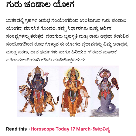
ಗುರು ಚಂಡಾಲ ಯೋಗ
ಜಾತಕದಲ್ಲಿ ಗ್ರಹಗಳ ಅಶುಭ ಸಂಯೋಗದಿಂದ ಉಂಟಾಗುವ ಗುರು ಚಂಡಾಲ
ಯೋಗವು ಮಾನಸಿಕ ಗೊಂದಲ, ತಪ್ಪು ನಿರ್ಧಾರಗಳು ಮತ್ತು ಆರ್ಥಿಕ
ಸಂಕಷ್ಟಗಳನ್ನು ತರುತ್ತದೆ. ದೇವಗುರು ಬೃಹಸ್ಪತಿ ಮತ್ತು ರಾಹು ಅಥವಾ ಕೇತುವಿನ
ಸಂಯೋಗದಿಂದ ರೂಪುಗೊಳ್ಳುವ ಈ ಯೋಗದ ಪ್ರಭಾವವನ್ನು ವಿಷ್ಣು ಆರಾಧನೆ,
ಮಂತ್ರ ಪಠಣ, ದಾನ ಧರ್ಮಗಳು ಹಾಗೂ ಹಿರಿಯರ ಗೌರವದ ಮೂಲಕ
ಪರಿಣಾಮಕಾರಿಯಾಗಿ ಕಡಿಮೆ ಮಾಡಿಕೊಳ್ಳಬಹುದು.
Read this :
Horoscope Today 17 March-ದಿನಭವಿಷ್ಯ