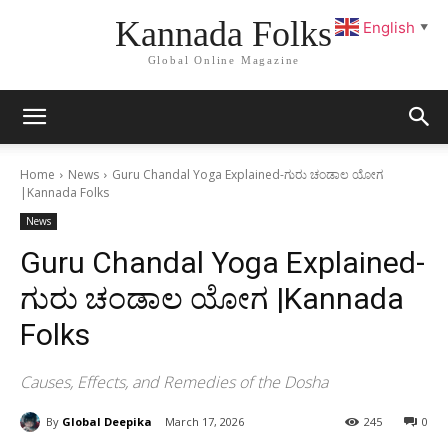
Kannada Folks
English
▼
Global Online Magazine
Home
News
Guru Chandal Yoga Explained-ಗುರು ಚಂಡಾಲ ಯೋಗ
|Kannada Folks
News
Guru Chandal Yoga Explained-
ಗುರು ಚಂಡಾಲ ಯೋಗ |Kannada
Folks
Causes, Effects, and Remedies of the Dosha
By
Global Deepika
March 17, 2026
245
0