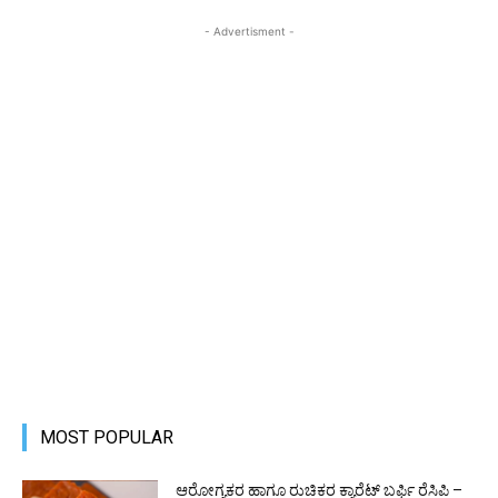
- Advertisment -
MOST POPULAR
ಆರೋಗ್ಯಕರ ಹಾಗೂ ರುಚಿಕರ ಕ್ಯಾರೆಟ್ ಬರ್ಫಿ ರೆಸಿಪಿ –