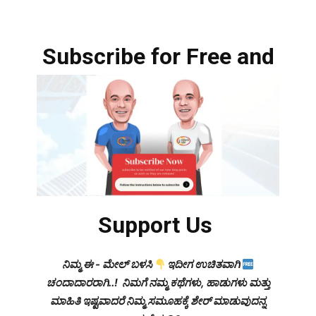
Subscribe for Free and
Support Us
ನಿಮ್ಮ ಈ - ಮೇಲ್ ಬಳಸಿ
ಇದೀಗ ಉಚಿತವಾಗಿ
ಚಂದಾದಾರರಾಗಿ..! ನಿಮಗೆ ನಮ್ಮ ಕಥೆಗಳು, ಹಾಡುಗಳು ಮತ್ತು
ಮಾಹಿತಿ ಇಷ್ಟವಾದರೆ ನಿಮ್ಮ ಸಮೂಹಕ್ಕೆ ಶೇರ್ ಮಾಡುವುದನ್ನ