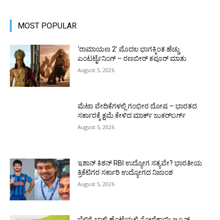
MOST POPULAR
‘ರಾಮಾಯಣ 2’ ಮೊದಲ ಭಾಗಕ್ಕಿಂತ ಹೆಚ್ಚು
ಎಂಟರ್ಟೈನಿಂಗ್ – ರಣಬೀರ್ ಕಪೂರ್ ಮಾತು
August 5, 2026
ಮೆಟಾ ವೇದಿಕೆಗಳಲ್ಲಿ ಗಂಭೀರ ದೋಷ – ಭಾರತದ
ಸರ್ಕಾರಕ್ಕೆ ಕ್ಷಮೆ ಕೇಳಿದ ಮಾರ್ಕ್ ಜುಕರ್‌ಬರ್ಗ್
August 5, 2026
ಇಶಾನ್ ಕಿಶನ್ RBI ಉದ್ಯೋಗ ಸತ್ಯವೇ? ಭಾರತೀಯ
ಕ್ರಿಕೆಟಿಗರ ಸರ್ಕಾರಿ ಉದ್ಯೋಗದ ನಿಜಾಂಶ
August 5, 2026
ಬೆಳಿಗ್ಗೆ ಖಾಲಿ ಹೊಟ್ಟೆಯಲ್ಲಿ ಸೋರೆಕಾಯಿ ಜ್ಯೂಸ್