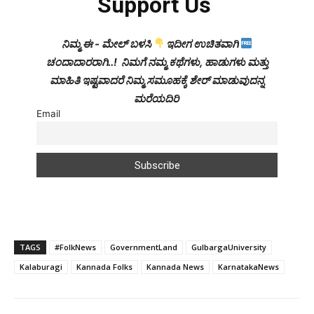
Support Us
ನಿಮ್ಮ ಈ - ಮೇಲ್ ಬಳಸಿ
ಇದೀಗ ಉಚಿತವಾಗಿ
ಚಂದಾದಾರರಾಗಿ..! ನಿಮಗೆ ನಮ್ಮ ಕಥೆಗಳು, ಹಾಡುಗಳು ಮತ್ತು
ಮಾಹಿತಿ ಇಷ್ಟವಾದರೆ ನಿಮ್ಮ ಸಮೂಹಕ್ಕೆ ಶೇರ್ ಮಾಡುವುದನ್ನ
ಮರೆಯದಿರಿ
Email
TAGS
#FolkNews
GovernmentLand
GulbargaUniversity
Kalaburagi
Kannada Folks
Kannada News
KarnatakaNews