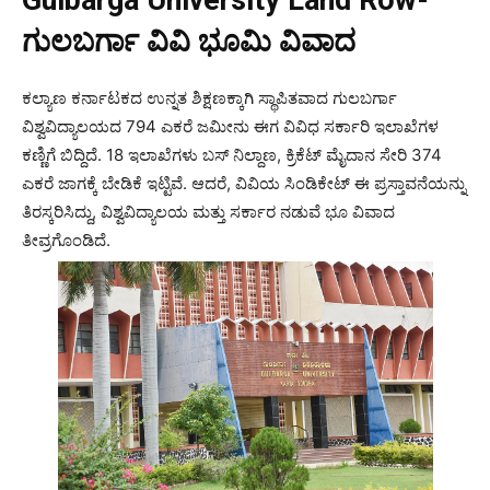
Gulbarga University Land Row-
ಗುಲಬರ್ಗಾ ವಿವಿ ಭೂಮಿ ವಿವಾದ
ಕಲ್ಯಾಣ ಕರ್ನಾಟಕದ ಉನ್ನತ ಶಿಕ್ಷಣಕ್ಕಾಗಿ ಸ್ಥಾಪಿತವಾದ ಗುಲಬರ್ಗಾ
ವಿಶ್ವವಿದ್ಯಾಲಯದ 794 ಎಕರೆ ಜಮೀನು ಈಗ ವಿವಿಧ ಸರ್ಕಾರಿ ಇಲಾಖೆಗಳ
ಕಣ್ಣಿಗೆ ಬಿದ್ದಿದೆ. 18 ಇಲಾಖೆಗಳು ಬಸ್ ನಿಲ್ದಾಣ, ಕ್ರಿಕೆಟ್ ಮೈದಾನ ಸೇರಿ 374
ಎಕರೆ ಜಾಗಕ್ಕೆ ಬೇಡಿಕೆ ಇಟ್ಟಿವೆ. ಆದರೆ, ವಿವಿಯ ಸಿಂಡಿಕೇಟ್ ಈ ಪ್ರಸ್ತಾವನೆಯನ್ನು
ತಿರಸ್ಕರಿಸಿದ್ದು, ವಿಶ್ವವಿದ್ಯಾಲಯ ಮತ್ತು ಸರ್ಕಾರ ನಡುವೆ ಭೂ ವಿವಾದ
ತೀವ್ರಗೊಂಡಿದೆ.