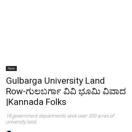
News
Gulbarga University Land
Row-ಗುಲಬರ್ಗಾ ವಿವಿ ಭೂಮಿ ವಿವಾದ
|Kannada Folks
18 government departments seek over 300 acres of
university land.