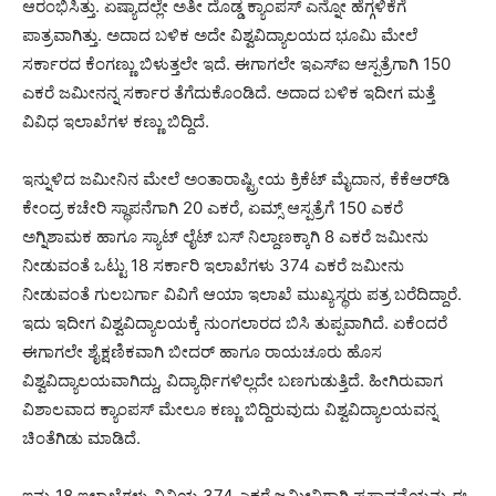
ಆರಂಭಿಸಿತ್ತು. ಏಷ್ಯಾದಲ್ಲೇ ಅತೀ ದೊಡ್ಡ ಕ್ಯಾಂಪಸ್ ಎನ್ನೋ ಹೆಗ್ಗಳಿಕೆಗೆ
ಪಾತ್ರವಾಗಿತ್ತು. ಅದಾದ ಬಳಿಕ ಅದೇ ವಿಶ್ವವಿದ್ಯಾಲಯದ ಭೂಮಿ ಮೇಲೆ
ಸರ್ಕಾರದ ಕೆಂಗಣ್ಣು ಬಿಳುತ್ತಲೇ ಇದೆ.‌ ಈಗಾಗಲೇ ಇಎಸ್​ಐ ಆಸ್ಪತ್ರೆಗಾಗಿ 150
ಎಕರೆ ಜಮೀನನ್ನ ಸರ್ಕಾರ ತೆಗೆದುಕೊಂಡಿದೆ. ಅದಾದ ಬಳಿಕ ಇದೀಗ ಮತ್ತೆ
ವಿವಿಧ ಇಲಾಖೆಗಳ ಕಣ್ಣು ಬಿದ್ದಿದೆ.
ಇನ್ನುಳಿದ ಜಮೀನಿನ ಮೇಲೆ ಅಂತಾರಾಷ್ಟ್ರೀಯ ಕ್ರಿಕೆಟ್ ಮೈದಾನ, ಕೆಕೆಆರ್​ಡಿ
ಕೇಂದ್ರ ಕಚೇರಿ ಸ್ಥಾಪನೆಗಾಗಿ 20 ಎಕರೆ, ಏಮ್ಸ್ ಆಸ್ಪತ್ರೆಗೆ 150 ಎಕರೆ
ಅಗ್ನಿಶಾಮಕ ಹಾಗೂ ಸ್ಯಾಟ್ ಲೈಟ್ ಬಸ್ ನಿಲ್ದಾಣಕ್ಕಾಗಿ 8 ಎಕರೆ ಜಮೀನು
ನೀಡುವಂತೆ ಒಟ್ಟು 18 ಸರ್ಕಾರಿ ಇಲಾಖೆಗಳು 374 ಎಕರೆ ಜಮೀನು
ನೀಡುವಂತೆ ಗುಲಬರ್ಗಾ ವಿವಿಗೆ ಆಯಾ ಇಲಾಖೆ ಮುಖ್ಯಸ್ಥರು ಪತ್ರ ಬರೆದಿದ್ದಾರೆ.
ಇದು ಇದೀಗ ವಿಶ್ವವಿದ್ಯಾಲಯಕ್ಕೆ ನುಂಗಲಾರದ ಬಿಸಿ ತುಪ್ಪವಾಗಿದೆ. ಏಕೆಂದರೆ
ಈಗಾಗಲೇ ಶೈಕ್ಷಣಿಕವಾಗಿ ಬೀದರ್ ಹಾಗೂ ರಾಯಚೂರು ಹೊಸ
ವಿಶ್ವವಿದ್ಯಾಲಯವಾಗಿದ್ದು, ವಿದ್ಯಾರ್ಥಿಗಳಿಲ್ಲದೇ ಬಣಗುಡುತ್ತಿದೆ. ಹೀಗಿರುವಾಗ
ವಿಶಾಲವಾದ ಕ್ಯಾಂಪಸ್ ಮೇಲೂ ಕಣ್ಣು ಬಿದ್ದಿರುವುದು ವಿಶ್ವವಿದ್ಯಾಲಯವನ್ನ
ಚಿಂತೆಗಿಡು ಮಾಡಿದೆ.
ಇನ್ನು 18 ಇಲಾಖೆಗಳು ವಿವಿಯ 374 ಎಕರೆ ಜಮೀನಿಗಾಗಿ ಪ್ರಸ್ತಾವನ್ನೆಯನ್ನು ಈ