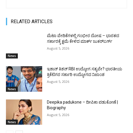
RELATED ARTICLES
ಮೆಟಾ ವೇದಿಕೆಗಳಲ್ಲಿ ಗಂಭೀರ ದೋಷ – ಭಾರತದ
ಸರ್ಕಾರಕ್ಕೆ ಕ್ಷಮೆ ಕೇಳಿದ ಮಾರ್ಕ್ ಜುಕರ್‌ಬರ್ಗ್
August 5, 2026
News
ಇಶಾನ್ ಕಿಶನ್ RBI ಉದ್ಯೋಗ ಸತ್ಯವೇ? ಭಾರತೀಯ
ಕ್ರಿಕೆಟಿಗರ ಸರ್ಕಾರಿ ಉದ್ಯೋಗದ ನಿಜಾಂಶ
August 5, 2026
News
Deepika padukone – ದೀಪಿಕಾ ಪಡುಕೋಣೆ |
Biography
August 5, 2026
News