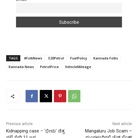
TAGS
#FolkNews
E20Petrol
FuelPolicy
Kannada Folks
Kannada News
PetrolPrice
VehicleMileage
Previous article
Next article
Kidnapping case – ‘ಭೀಮ’ ಚಿತ್ರ
Mangaluru Job Scam –
ನಟಿ ಸೇರಿ 11 ಜನ
ಮಂಗಳೂರಿನಲ್ಲಿ ಚೈನ್ ಲಿಂಕ್