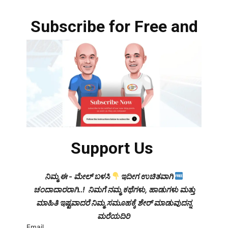
Subscribe for Free and
Support Us
ನಿಮ್ಮ ಈ - ಮೇಲ್ ಬಳಸಿ
ಇದೀಗ ಉಚಿತವಾಗಿ
ಚಂದಾದಾರರಾಗಿ..! ನಿಮಗೆ ನಮ್ಮ ಕಥೆಗಳು, ಹಾಡುಗಳು ಮತ್ತು
ಮಾಹಿತಿ ಇಷ್ಟವಾದರೆ ನಿಮ್ಮ ಸಮೂಹಕ್ಕೆ ಶೇರ್ ಮಾಡುವುದನ್ನ
ಮರೆಯದಿರಿ
Email