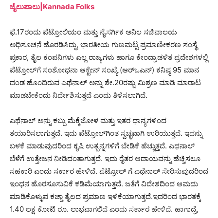
ಜೈಲುಪಾಲು|Kannada Folks
ಫೆ.17ರಂದು ಪೆಟ್ರೋಲಿಯಂ ಮತ್ತು ನೈಸರ್ಗಿಕ ಅನಿಲ ಸಚಿವಾಲಯ
ಅಧಿಸೂಚನೆ ಹೊರಡಿಸಿದ್ದು, ಭಾರತೀಯ ಗುಣಮಟ್ಟ ಪ್ರಮಾಣೀಕರಣ ಸಂಸ್ಥೆ
ಪ್ರಕಾರ, ತೈಲ ಕಂಪನಿಗಳು ಎಲ್ಲ ರಾಜ್ಯಗಳು ಹಾಗೂ ಕೇಂದ್ರಾಡಳಿತ ಪ್ರದೇಶಗಳಲ್ಲಿ
ಪೆಟ್ರೋಲ್‌ಗೆ ಸಂಶೋಧನಾ ಆಕ್ಟೇನ್ ಸಂಖ್ಯೆ (ಆರ್‌ಒಎನ್) ಕನಿಷ್ಠ 95 ಮಾನ
ದಂಡ ಹೊಂದಿರುವ ಎಥೆನಾಲ್ ಅನ್ನು ಶೇ.20ರಷ್ಟು ಮಿಶ್ರಣ ಮಾಡಿ ಮಾರಾಟ
ಮಾಡಬೇಕೆಂದು ನಿರ್ದೇಶಿಸುತ್ತದೆ ಎಂದು ತಿಳಿಸಲಾಗಿದೆ.
ಎಥೆನಾಲ್ ಅನ್ನು ಕಬ್ಬು ಮೆಕ್ಕೆಜೋಳ ಮತ್ತು ಇತರ ಧಾನ್ಯಗಳಿಂದ
ತಯಾರಿಸಲಾಗುತ್ತದೆ. ಇದು ಪೆಟ್ರೋಲ್‌ಗಿಂತ ಸ್ವಚ್ಛವಾಗಿ ಉರಿಯುತ್ತದೆ. ಇದನ್ನು
ಬಳಕೆ ಮಾಡುವುದರಿಂದ ಕೃಷಿ ಉತ್ಪನ್ನಗಳಿಗೆ ಬೇಡಿಕೆ ಹೆಚ್ಚುತ್ತದೆ. ಎಥನಾಲ್
ಬೆಳೆಗೆ ಉತ್ತೇಜನ ನೀಡಿದಂತಾಗುತ್ತದೆ. ಇದು ರೈತರ ಆದಾಯವನ್ನು ಹೆಚ್ಚಿಸಲೂ
ಸಹಕಾರಿ ಎಂದು ಸರ್ಕಾರ ಹೇಳಿದೆ. ಪೆಟ್ರೋಲ್‌ ಗೆ ಎಥೆನಾಲ್ ಸೇರಿಸುವುದರಿಂದ
ಇಂಧನ ಹೊರಸೂಸುವಿಕೆ ಕಡಿಮೆಯಾಗುತ್ತದೆ. ಜತೆಗೆ ವಿದೇಶದಿಂದ ಆಮದು
ಮಾಡಿಕೊಳ್ಳುವ ಕಚ್ಚಾ ತೈಲದ ಪ್ರಮಾಣ ಇಳಿಕೆಯಾಗುತ್ತದೆ.ಇದರಿಂದ ಭಾರತಕ್ಕೆ
1.40 ಲಕ್ಷ ಕೋಟಿ ರೂ. ಲಾಭವಾಗಲಿದೆ ಎಂದು ಸರ್ಕಾರ ಹೇಳಿದೆ. ಹಾಗಾದ್ರೆ,