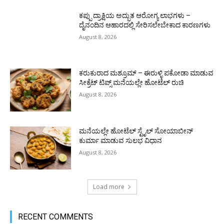
ಕಪ್ಪು ದ್ರಾಕ್ಷಿಯ ಅದ್ಭುತ ಆರೋಗ್ಯ ಲಾಭಗಳು –
ದೈನಂದಿನ ಆಹಾರದಲ್ಲಿ ಸೇರಿಸಲೇಬೇಕಾದ ಕಾರಣಗಳು
August 8, 2026
ಕರುಕುರಾದ ಮಶ್ರೂಮ್ – ಈರುಳ್ಳಿ ಪಕೋಡಾ ಮಾಡುವ
ಸೀಕ್ರೆಟ್ ಟಿಪ್ಸ್ ಮನೆಯಲ್ಲೇ ಹೋಟೆಲ್ ರುಚಿ
August 8, 2026
ಮನೆಯಲ್ಲೇ ಹೋಟೆಲ್ ಸ್ಟೈಲ್ ಸೋಯಾಬೀನ್
ಕುರ್ಮಾ ಮಾಡುವ ಸುಲಭ ವಿಧಾನ
August 8, 2026
Load more
RECENT COMMENTS