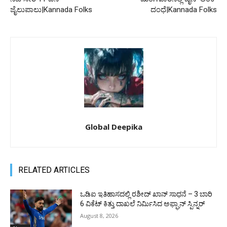
ಜೈಲುಪಾಲು|Kannada Folks
ದಂಧೆ|Kannada Folks
Global Deepika
RELATED ARTICLES
ಒಡಿಐ ಇತಿಹಾಸದಲ್ಲಿ ರಶೀದ್ ಖಾನ್ ಸಾಧನೆ – 3 ಬಾರಿ
6 ವಿಕೆಟ್ ಕಿತ್ತು ದಾಖಲೆ ನಿರ್ಮಿಸಿದ ಅಫ್ಘಾನ್ ಸ್ಪಿನ್ನರ್
August 8, 2026