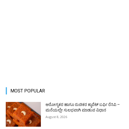
MOST POPULAR
ಆರೋಗ್ಯಕರ ಹಾಗೂ ರುಚಿಕರ ಕ್ಯಾರೆಟ್ ಬರ್ಫಿ ರೆಸಿಪಿ –
ಮನೆಯಲ್ಲೇ ಸುಲಭವಾಗಿ ಮಾಡುವ ವಿಧಾನ
August 8, 2026