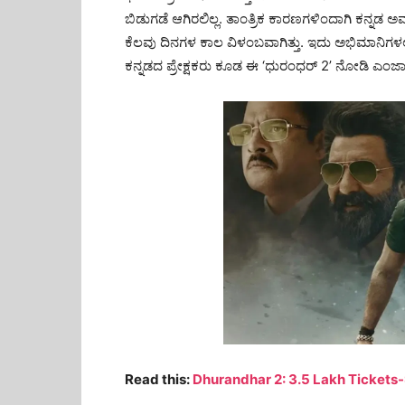
ಬಿಡುಗಡೆ ಆಗಿರಲಿಲ್ಲ. ತಾಂತ್ರಿಕ ಕಾರಣಗಳಿಂದಾಗಿ ಕನ್ನಡ
ಕೆಲವು ದಿನಗಳ ಕಾಲ ವಿಳಂಬವಾಗಿತ್ತು. ಇದು ಅಭಿಮಾನಿಗಳಲ್ಲ
ಕನ್ನಡದ ಪ್ರೇಕ್ಷಕರು ಕೂಡ ಈ ‘ಧುರಂಧರ್ 2’ ನೋಡಿ ಎಂಜಾಯ್
Read this:
Dhurandhar 2: 3.5 Lakh Tickets-ಧು