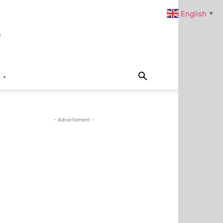
s
English
▼
▼
- Advertisment -