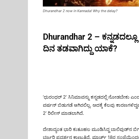
Dhurandhar 2 now in Kannada! Why the delay?
Dhurandhar 2 – ಕನ್ನಡದಲ್ಲೂ 
ದಿನ ತಡವಾಗಿದ್ದು ಯಾಕೆ?
‘ಧುರಂಧರ್ 2’ ಸಿನಿಮಾವನ್ನು ಕನ್ನಡದಲ್ಲಿ ನೋಡಬೇಕು ಎಂದುಕೊ
ವರ್ಷನ್ ಬಿಡುಗಡೆ ಆಗಿರಲಿಲ್ಲ. ಅದಕ್ಕೆ ಕೆಲವು ಕಾರಣಗಳಿದ್ದ
2’ ರಿಲೀಸ್ ಮಾಡಲಾಗಿದೆ.
ದೇಶಾದ್ಯಂತ ಭಾರಿ ಕುತೂಹಲ ಮೂಡಿಸಿದ್ದ ಬಾಲಿವುಡ್‌ನ ಬಿ
ಭರ್ಜರಿ ಪ್ರದರ್ಶನ ಕಾಣುತ್ತಿದೆ. ಮಾರ್ಚ್ 18ರ ಸಂಜೆಯಿಂ