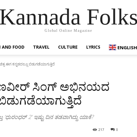
Kannada Folk
Global Online Magazine
 AND FOOD
TRAVEL
CULTURE
LYRICS
ENGLISH
ರ ಈಗ ಕನ್ನಡದಲ್ಲೂ ಬಿಡುಗಡೆಯಾಗುತ್ತಿದೆ
ರಣವೀರ್ ಸಿಂಗ್ ಅಭಿನಯದ
 ಬಿಡುಗಡೆಯಾಗುತ್ತಿದೆ
 ‘ಧುರಂಧರ್ 2’ ಇಷ್ಟು ದಿನ ತಡವಾಗಿದ್ದು ಯಾಕೆ?
217
0