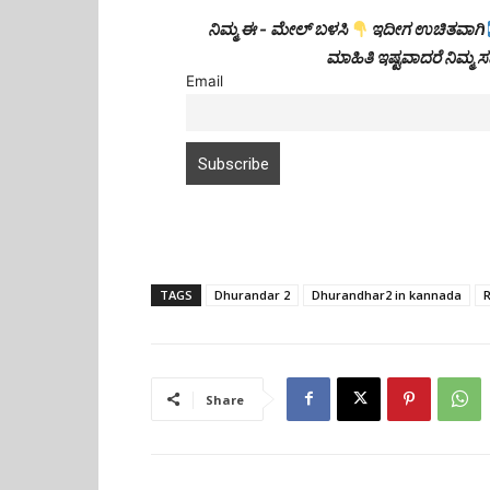
ನಿಮ್ಮ ಈ - ಮೇಲ್ ಬಳಸಿ
ಇದೀಗ ಉಚಿತವಾಗಿ
ಮಾಹಿತಿ ಇಷ್ಟವಾದರೆ ನಿಮ್ಮ
Email
TAGS
Dhurandar 2
Dhurandhar2 in kannada
Share