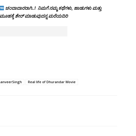
ಚಂದಾದಾರರಾಗಿ..! ನಿಮಗೆ ನಮ್ಮ ಕಥೆಗಳು, ಹಾಡುಗಳು ಮತ್ತು
 ಸಮೂಹಕ್ಕೆ ಶೇರ್ ಮಾಡುವುದನ್ನ ಮರೆಯದಿರಿ
RanveerSingh
Real life of Dhurandar Movie