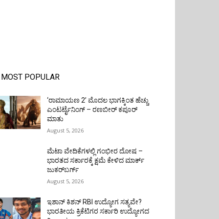
MOST POPULAR
‘ರಾಮಾಯಣ 2’ ಮೊದಲ ಭಾಗಕ್ಕಿಂತ ಹೆಚ್ಚು
ಎಂಟರ್ಟೈನಿಂಗ್ – ರಣಬೀರ್ ಕಪೂರ್
ಮಾತು
August 5, 2026
ಮೆಟಾ ವೇದಿಕೆಗಳಲ್ಲಿ ಗಂಭೀರ ದೋಷ –
ಭಾರತದ ಸರ್ಕಾರಕ್ಕೆ ಕ್ಷಮೆ ಕೇಳಿದ ಮಾರ್ಕ್
ಜುಕರ್‌ಬರ್ಗ್
August 5, 2026
ಇಶಾನ್ ಕಿಶನ್ RBI ಉದ್ಯೋಗ ಸತ್ಯವೇ?
ಭಾರತೀಯ ಕ್ರಿಕೆಟಿಗರ ಸರ್ಕಾರಿ ಉದ್ಯೋಗದ