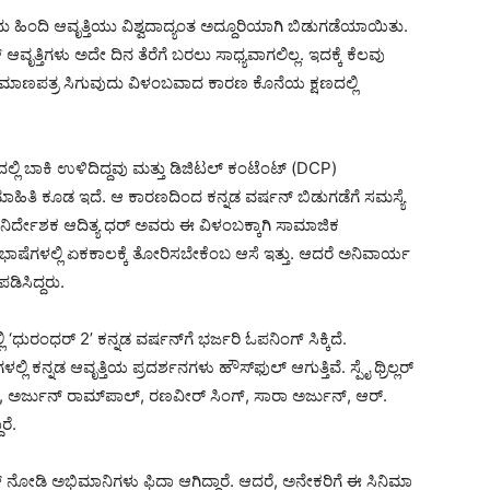
 ಹಿಂದಿ ಆವೃತ್ತಿಯು ವಿಶ್ವದಾದ್ಯಂತ ಅದ್ದೂರಿಯಾಗಿ ಬಿಡುಗಡೆಯಾಯಿತು.
ವೃತ್ತಿಗಳು ಅದೇ ದಿನ ತೆರೆಗೆ ಬರಲು ಸಾಧ್ಯವಾಗಲಿಲ್ಲ. ಇದಕ್ಕೆ ಕೆಲವು
ಪ್ರಮಾಣಪತ್ರ ಸಿಗುವುದು ವಿಳಂಬವಾದ ಕಾರಣ ಕೊನೆಯ ಕ್ಷಣದಲ್ಲಿ
್ಲಿ ಬಾಕಿ ಉಳಿದಿದ್ದವು ಮತ್ತು ಡಿಜಿಟಲ್ ಕಂಟೆಂಟ್ (DCP)
ಿತಿ ಕೂಡ ಇದೆ. ಆ ಕಾರಣದಿಂದ ಕನ್ನಡ ವರ್ಷನ್ ಬಿಡುಗಡೆಗೆ ಸಮಸ್ಯೆ
ದರು. ನಿರ್ದೇಶಕ ಆದಿತ್ಯ ಧರ್ ಅವರು ಈ ವಿಳಂಬಕ್ಕಾಗಿ ಸಾಮಾಜಿಕ
ಲ್ಲ ಭಾಷೆಗಳಲ್ಲಿ ಏಕಕಾಲಕ್ಕೆ ತೋರಿಸಬೇಕೆಂಬ ಆಸೆ ಇತ್ತು. ಆದರೆ ಅನಿವಾರ್ಯ
ಿಸಿದ್ದರು.
ಂಧರ್ 2’ ಕನ್ನಡ ವರ್ಷನ್​​ಗೆ ಭರ್ಜರಿ ಓಪನಿಂಗ್ ಸಿಕ್ಕಿದೆ.
ಕನ್ನಡ ಆವೃತ್ತಿಯ ಪ್ರದರ್ಶನಗಳು ಹೌಸ್‌ಫುಲ್ ಆಗುತ್ತಿವೆ. ಸ್ಪೈ ಥ್ರಿಲ್ಲರ್
ರ್ಜುನ್ ರಾಮ್​ಪಾಲ್, ರಣವೀರ್ ಸಿಂಗ್, ಸಾರಾ ಅರ್ಜುನ್, ಆರ್.
ರೆ.
್ ನೋಡಿ ಅಭಿಮಾನಿಗಳು ಫಿದಾ ಆಗಿದ್ದಾರೆ. ಆದರೆ, ಅನೇಕರಿಗೆ ಈ ಸಿನಿಮಾ