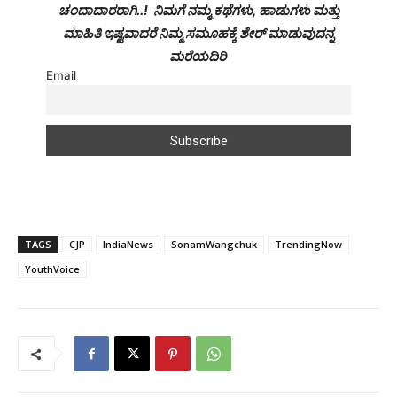
ಚಂದಾದಾರರಾಗಿ..! ನಿಮಗೆ ನಮ್ಮ ಕಥೆಗಳು, ಹಾಡುಗಳು ಮತ್ತು
ಮಾಹಿತಿ ಇಷ್ಟವಾದರೆ ನಿಮ್ಮ ಸಮೂಹಕ್ಕೆ ಶೇರ್ ಮಾಡುವುದನ್ನ
ಮರೆಯದಿರಿ
Email
TAGS
CJP
IndiaNews
SonamWangchuk
TrendingNow
YouthVoice