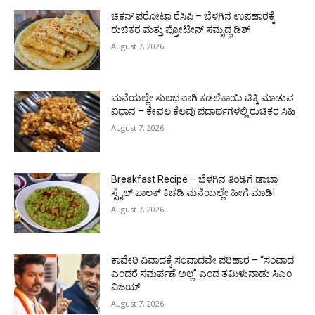
ಚಿಕನ್ ಪರೋಟಾ ರೆಸಿಪಿ – ಬೆಳಗಿನ ಉಪಹಾರಕ್ಕೆ
ರುಚಿಕರ ಮತ್ತು ಪ್ರೋಟೀನ್‌ ಸಮೃದ್ಧ ಡಿಶ್
August 7, 2026
ಮನೆಯಲ್ಲೇ ಸುಲಭವಾಗಿ ಕಡಲೆಕಾಯಿ ಚಿಕ್ಕಿ ಮಾಡುವ
ವಿಧಾನ – ಕೇವಲ ಕೆಲವು ಪದಾರ್ಥಗಳಲ್ಲಿ ರುಚಿಕರ ಸಿಹಿ
August 7, 2026
Breakfast Recipe – ಬೆಳಗಿನ ತಿಂಡಿಗೆ ಡಾಬಾ
ಸ್ಟೈಲ್ ಪಾಲಕ್ ಕಿಚಡಿ ಮನೆಯಲ್ಲೇ ಹೀಗೆ ಮಾಡಿ!
August 7, 2026
ಕಾವೇರಿ ವಿವಾದಕ್ಕೆ ಸಂವಾದವೇ ಪರಿಹಾರ – “ಸಂವಾದ
ಎಂದರೆ ಸಮರ್ಪಣೆ ಅಲ್ಲ” ಎಂದ ತಮಿಳುನಾಡು ಸಿಎಂ
ವಿಜಯ್
August 7, 2026