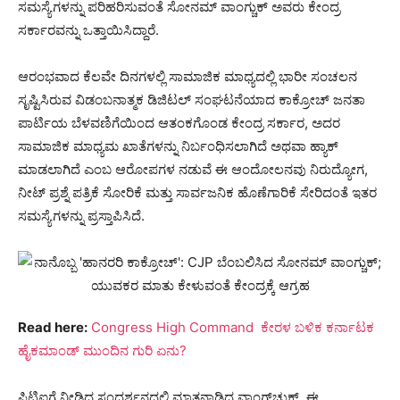
ಸಮಸ್ಯೆಗಳನ್ನು ಪರಿಹರಿಸುವಂತೆ ಸೋನಮ್ ವಾಂಗ್ಚುಕ್ ಅವರು ಕೇಂದ್ರ
ಸರ್ಕಾರವನ್ನು ಒತ್ತಾಯಿಸಿದ್ದಾರೆ.
ಆರಂಭವಾದ ಕೆಲವೇ ದಿನಗಳಲ್ಲಿ ಸಾಮಾಜಿಕ ಮಾಧ್ಯದಲ್ಲಿ ಭಾರೀ ಸಂಚಲನ
ಸೃಷ್ಟಿಸಿರುವ ವಿಡಂಬನಾತ್ಮಕ ಡಿಜಿಟಲ್ ಸಂಘಟನೆಯಾದ ಕಾಕ್ರೋಚ್ ಜನತಾ
ಪಾರ್ಟಿಯ ಬೆಳವಣಿಗೆಯಿಂದ ಆತಂಕಗೊಂಡ ಕೇಂದ್ರ ಸರ್ಕಾರ, ಅದರ
ಸಾಮಾಜಿಕ ಮಾಧ್ಯಮ ಖಾತೆಗಳನ್ನು ನಿರ್ಬಂಧಿಸಲಾಗಿದೆ ಅಥವಾ ಹ್ಯಾಕ್
ಮಾಡಲಾಗಿದೆ ಎಂಬ ಆರೋಪಗಳ ನಡುವೆ ಈ ಆಂದೋಲನವು ನಿರುದ್ಯೋಗ,
ನೀಟ್ ಪ್ರಶ್ನೆ ಪತ್ರಿಕೆ ಸೋರಿಕೆ ಮತ್ತು ಸಾರ್ವಜನಿಕ ಹೊಣೆಗಾರಿಕೆ ಸೇರಿದಂತೆ ಇತರ
ಸಮಸ್ಯೆಗಳನ್ನು ಪ್ರಸ್ತಾಪಿಸಿದೆ.
Read here:
Congress High Command ಕೇರಳ ಬಳಿಕ ಕರ್ನಾಟಕ
ಹೈಕಮಾಂಡ್ ಮುಂದಿನ ಗುರಿ ಏನು?
ಪಿಟಿಐಗೆ ನೀಡಿದ ಸಂದರ್ಶನದಲ್ಲಿ ಮಾತನಾಡಿದ ವಾಂಗ್‌ಚುಕ್, ಈ