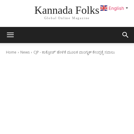
Kannada Folks
English
▼
Global Online Magazine
Home
News
CJP - ಕಾಕ್ರೋಚ್’ ಹೇಳಿಕೆ ಮೂಲಕ ವಾಂಗ್ಚುಕ್ ಕೇಂದ್ರಕ್ಕೆ ಸವಾಲು