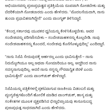
ಅಭಿಯಾನವನ್ನು ಪ್ರಜಾಪ್ರಭುತ್ವದ ಪ್ರತಿಕ್ರಿಯೆಯ ರೂಪವಾಗಿ ನೋಡಬೇಕು ಮತ್ತು
ಬೆದರಿಕೆಯಾಗಿ ನೋಡಬಾರದು ಎಂದು ಹೇಳಿದರು. “ಮೊದಲನೆಯದಾಗಿ, ನಾನು
ತುಂಬಾ ಪ್ರಭಾವಿತನಾಗಿದ್ದೇನೆ” ಎಂದು ವಾಂಗ್ಚುಕ್ ತಿಳಿಸಿದ್ದಾರೆ.
“ಕೇಂದ್ರ ಸರ್ಕಾರವು ಯುವಕರ ಧ್ವನಿಯನ್ನು ಕೇಳಿಸಿಕೊಳ್ಳಬೇಕು. ಅವರ
ಸಂದೇಶವನ್ನು ಪರಿಗಣಿಸಬೇಕು – ಸಂದೇಶವಾಹಕನನ್ನು ಕೊಲ್ಲಬೇಡಿ. ನಾವು
ಸಂದೇಶವಾಹಕನನ್ನು ಕೊಂದರೆ, ಸಂದೇಶವು ಕೊನೆಗೊಳ್ಳುವುದಿಲ್ಲ” ಎಂದಿದ್ದಾರೆ.
“ನಾನು ಸಿಜೆಪಿ ಸೇರುವುದಕ್ಕೆ ಅರ್ಹನಲ್ಲ ಎಂದು ಭಾವಿಸುತ್ತೇನೆ – ನಾನು
ನಿರುದ್ಯೋಗಿಯೂ ಅಲ್ಲ ಅಥವಾ ಸೋಮಾರಿಯೂ ಅಲ್ಲ. ಆದ್ದರಿಂದ ನಾನು
ಸದಸ್ಯನಾಗುವುದಿಲ್ಲ. ಆದರೆ ನಾನು ನನ್ನನ್ನು ಗೌರವಾನ್ವಿತ ಜಿರಳೆ ಎಂದು
ಭಾವಿಸುತ್ತೇನೆ” ಎಂದು ವಾಂಗ್‌ಚುಕ್ ಹೇಳಿದ್ದಾರೆ.
ಸಿಜೆಪಿಯನ್ನು ಪತ್ರಿಕೆಗಳಲ್ಲಿ ಪ್ರಕಟವಾಗುವ ರಾಜಕೀಯ ವಿಡಂಬನೆ ಮತ್ತು
ವ್ಯಂಗ್ಯಚಿತ್ರಗಳೊಂದಿಗೆ ಹೋಲಿಕೆ ಮಾಡಿದ ವಾಂಗ್‌ಚುಕ್, ಹಾಸ್ಯ ಮತ್ತು
ಸಂಕೇತಗಳ ಮೂಲಕ ವ್ಯಕ್ತಪಡಿಸಿದ ಭಿನ್ನಾಭಿಪ್ರಾಯವು ಕಾನೂನುಬದ್ಧ
ಪ್ರಜಾಪ್ರಭುತ್ವ ಸಾಧನವಾಗಿದೆ ಎಂದು ಹೇಳಿದರು.