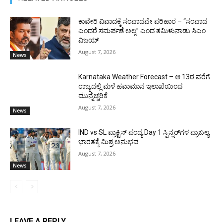
ಕಾವೇರಿ ವಿವಾದಕ್ಕೆ ಸಂವಾದವೇ ಪರಿಹಾರ – “ಸಂವಾದ
ಎಂದರೆ ಸಮರ್ಪಣೆ ಅಲ್ಲ” ಎಂದ ತಮಿಳುನಾಡು ಸಿಎಂ
ವಿಜಯ್
August 7, 2026
News
Karnataka Weather Forecast – ಆ.13ರ ವರೆಗೆ
ರಾಜ್ಯದಲ್ಲಿ ಮಳೆ ಹವಾಮಾನ ಇಲಾಖೆಯಿಂದ
ಮುನ್ನೆಚ್ಚರಿಕೆ
August 7, 2026
News
IND vs SL ಪ್ರಾಕ್ಟಿಸ್ ಪಂದ್ಯ Day 1 ಸ್ಪಿನ್ನರ್‌ಗಳ ಪ್ರಾಬಲ್ಯ,
ಭಾರತಕ್ಕೆ ಮಿಶ್ರ ಅನುಭವ
August 7, 2026
News
LEAVE A REPLY