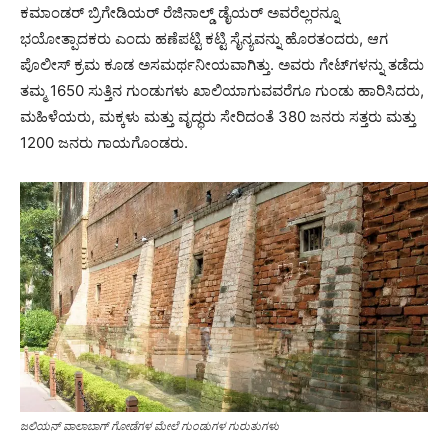
ಕಮಾಂಡರ್ ಬ್ರಿಗೇಡಿಯರ್ ರೆಜಿನಾಲ್ಡ್ ಡೈಯರ್ ಅವರೆಲ್ಲರನ್ನೂ
ಭಯೋತ್ಪಾದಕರು ಎಂದು ಹಣೆಪಟ್ಟಿ ಕಟ್ಟಿ ಸೈನ್ಯವನ್ನು ಹೊರತಂದರು, ಆಗ
ಪೊಲೀಸ್ ಕ್ರಮ ಕೂಡ ಅಸಮರ್ಥನೀಯವಾಗಿತ್ತು. ಅವರು ಗೇಟ್‌ಗಳನ್ನು ತಡೆದು
ತಮ್ಮ 1650 ಸುತ್ತಿನ ಗುಂಡುಗಳು ಖಾಲಿಯಾಗುವವರೆಗೂ ಗುಂಡು ಹಾರಿಸಿದರು,
ಮಹಿಳೆಯರು, ಮಕ್ಕಳು ಮತ್ತು ವೃದ್ಧರು ಸೇರಿದಂತೆ 380 ಜನರು ಸತ್ತರು ಮತ್ತು
1200 ಜನರು ಗಾಯಗೊಂಡರು.
ಜಲಿಯನ್ ವಾಲಾಬಾಗ್ ಗೋಡೆಗಳ ಮೇಲೆ ಗುಂಡುಗಳ ಗುರುತುಗಳು