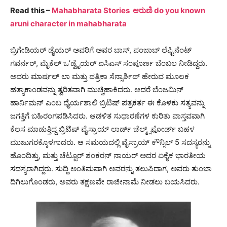
Read this –
Mahabharata Stories ಆರುಣಿ do you known
aruni character in mahabharata
ಬ್ರಿಗೇಡಿಯರ್ ಡೈಯರ್ ಅವರಿಗೆ ಅವರ ಬಾಸ್, ಪಂಜಾಬ್ ಲೆಫ್ಟಿನೆಂಟ್
ಗವರ್ನರ್, ಮೈಕೆಲ್ ಒ’ಡ್ವೈಯರ್ ಐಸಿಎಸ್ ಸಂಪೂರ್ಣ ಬೆಂಬಲ ನೀಡಿದ್ದರು.
ಅವರು ಮಾರ್ಷಲ್ ಲಾ ಮತ್ತು ಪತ್ರಿಕಾ ಸೆನ್ಸಾರ್ಶಿಪ್ ಹೇರುವ ಮೂಲಕ
ಹತ್ಯಾಕಾಂಡವನ್ನು ತ್ವರಿತವಾಗಿ ಮುಚ್ಚಿಹಾಕಿದರು. ಆದರೆ ಬೆಂಜಮಿನ್
ಹಾರ್ನಿಮನ್ ಎಂಬ ಧೈರ್ಯಶಾಲಿ ಬ್ರಿಟಿಷ್ ಪತ್ರಕರ್ತ ಈ ಕೊಳಕು ಸತ್ಯವನ್ನು
ಜಗತ್ತಿಗೆ ಬಹಿರಂಗಪಡಿಸಿದರು. ಆಡಳಿತ ಸುಧಾರಣೆಗಳ ಕುರಿತು ವಾಸ್ತವವಾಗಿ
ಕೆಲಸ ಮಾಡುತ್ತಿದ್ದ ಬ್ರಿಟಿಷ್ ವೈಸ್ರಾಯ್ ಲಾರ್ಡ್ ಚೆಲ್ಮ್ಸ್‌ಫೋರ್ಡ್ ಬಹಳ
ಮುಜುಗರಕ್ಕೊಳಗಾದರು. ಆ ಸಮಯದಲ್ಲಿ ವೈಸ್ರಾಯ್ ಕೌನ್ಸಿಲ್ 5 ಸದಸ್ಯರನ್ನು
ಹೊಂದಿತ್ತು, ಮತ್ತು ಚೆಟ್ಟೂರ್ ಶಂಕರನ್ ನಾಯರ್ ಅದರ ಏಕೈಕ ಭಾರತೀಯ
ಸದಸ್ಯರಾಗಿದ್ದರು. ಸುದ್ದಿ ಅಂತಿಮವಾಗಿ ಅವರನ್ನು ತಲುಪಿದಾಗ, ಅವರು ತುಂಬಾ
ದಿಗಿಲುಗೊಂಡರು, ಅವರು ತಕ್ಷಣವೇ ರಾಜೀನಾಮೆ ನೀಡಲು ಬಯಸಿದರು.