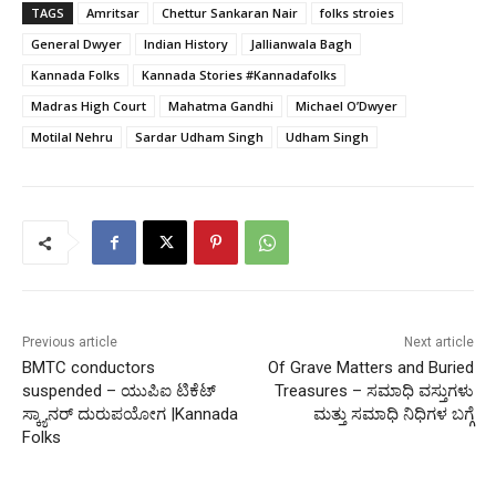
TAGS
Amritsar
Chettur Sankaran Nair
folks stroies
General Dwyer
Indian History
Jallianwala Bagh
Kannada Folks
Kannada Stories #Kannadafolks
Madras High Court
Mahatma Gandhi
Michael O’Dwyer
Motilal Nehru
Sardar Udham Singh
Udham Singh
Previous article
Next article
BMTC conductors
Of Grave Matters and Buried
suspended – ಯುಪಿಐ ಟಿಕೆಟ್
Treasures – ಸಮಾಧಿ ವಸ್ತುಗಳು
ಸ್ಕ್ಯಾನರ್ ದುರುಪಯೋಗ |Kannada
ಮತ್ತು ಸಮಾಧಿ ನಿಧಿಗಳ ಬಗ್ಗೆ
Folks