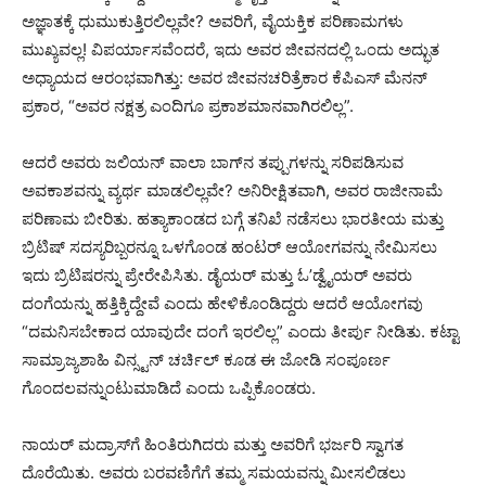
ಅಜ್ಞಾತಕ್ಕೆ ಧುಮುಕುತ್ತಿರಲಿಲ್ಲವೇ? ಅವರಿಗೆ, ವೈಯಕ್ತಿಕ ಪರಿಣಾಮಗಳು
ಮುಖ್ಯವಲ್ಲ! ವಿಪರ್ಯಾಸವೆಂದರೆ, ಇದು ಅವರ ಜೀವನದಲ್ಲಿ ಒಂದು ಅದ್ಭುತ
ಅಧ್ಯಾಯದ ಆರಂಭವಾಗಿತ್ತು: ಅವರ ಜೀವನಚರಿತ್ರೆಕಾರ ಕೆಪಿಎಸ್ ಮೆನನ್
ಪ್ರಕಾರ, “ಅವರ ನಕ್ಷತ್ರ ಎಂದಿಗೂ ಪ್ರಕಾಶಮಾನವಾಗಿರಲಿಲ್ಲ”.
ಆದರೆ ಅವರು ಜಲಿಯನ್ ವಾಲಾ ಬಾಗ್‌ನ ತಪ್ಪುಗಳನ್ನು ಸರಿಪಡಿಸುವ
ಅವಕಾಶವನ್ನು ವ್ಯರ್ಥ ಮಾಡಲಿಲ್ಲವೇ? ಅನಿರೀಕ್ಷಿತವಾಗಿ, ಅವರ ರಾಜೀನಾಮೆ
ಪರಿಣಾಮ ಬೀರಿತು. ಹತ್ಯಾಕಾಂಡದ ಬಗ್ಗೆ ತನಿಖೆ ನಡೆಸಲು ಭಾರತೀಯ ಮತ್ತು
ಬ್ರಿಟಿಷ್ ಸದಸ್ಯರಿಬ್ಬರನ್ನೂ ಒಳಗೊಂಡ ಹಂಟರ್ ಆಯೋಗವನ್ನು ನೇಮಿಸಲು
ಇದು ಬ್ರಿಟಿಷರನ್ನು ಪ್ರೇರೇಪಿಸಿತು. ಡೈಯರ್ ಮತ್ತು ಓ’ಡ್ವೈಯರ್ ಅವರು
ದಂಗೆಯನ್ನು ಹತ್ತಿಕ್ಕಿದ್ದೇವೆ ಎಂದು ಹೇಳಿಕೊಂಡಿದ್ದರು ಆದರೆ ಆಯೋಗವು
“ದಮನಿಸಬೇಕಾದ ಯಾವುದೇ ದಂಗೆ ಇರಲಿಲ್ಲ” ಎಂದು ತೀರ್ಪು ನೀಡಿತು. ಕಟ್ಟಾ
ಸಾಮ್ರಾಜ್ಯಶಾಹಿ ವಿನ್ಸ್ಟನ್ ಚರ್ಚಿಲ್ ಕೂಡ ಈ ಜೋಡಿ ಸಂಪೂರ್ಣ
ಗೊಂದಲವನ್ನುಂಟುಮಾಡಿದೆ ಎಂದು ಒಪ್ಪಿಕೊಂಡರು.
ನಾಯರ್ ಮದ್ರಾಸ್‌ಗೆ ಹಿಂತಿರುಗಿದರು ಮತ್ತು ಅವರಿಗೆ ಭರ್ಜರಿ ಸ್ವಾಗತ
ದೊರೆಯಿತು. ಅವರು ಬರವಣಿಗೆಗೆ ತಮ್ಮ ಸಮಯವನ್ನು ಮೀಸಲಿಡಲು