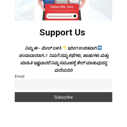
Support Us
ನಿಮ್ಮ ಈ - ಮೇಲ್ ಬಳಸಿ
ಇದೀಗ ಉಚಿತವಾಗಿ
ಚಂದಾದಾರರಾಗಿ..! ನಿಮಗೆ ನಮ್ಮ ಕಥೆಗಳು, ಹಾಡುಗಳು ಮತ್ತು
ಮಾಹಿತಿ ಇಷ್ಟವಾದರೆ ನಿಮ್ಮ ಸಮೂಹಕ್ಕೆ ಶೇರ್ ಮಾಡುವುದನ್ನ
ಮರೆಯದಿರಿ
Email