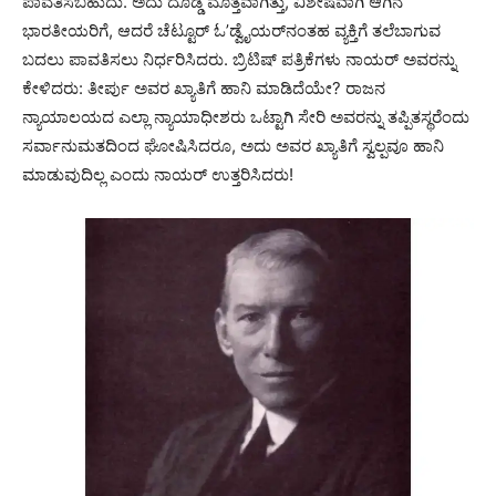
ಪಾವತಿಸಬಹುದು. ಅದು ದೊಡ್ಡ ಮೊತ್ತವಾಗಿತ್ತು, ವಿಶೇಷವಾಗಿ ಆಗಿನ
ಭಾರತೀಯರಿಗೆ, ಆದರೆ ಚೆಟ್ಟೂರ್ ಓ’ಡ್ವೈಯರ್‌ನಂತಹ ವ್ಯಕ್ತಿಗೆ ತಲೆಬಾಗುವ
ಬದಲು ಪಾವತಿಸಲು ನಿರ್ಧರಿಸಿದರು. ಬ್ರಿಟಿಷ್ ಪತ್ರಿಕೆಗಳು ನಾಯರ್ ಅವರನ್ನು
ಕೇಳಿದರು: ತೀರ್ಪು ಅವರ ಖ್ಯಾತಿಗೆ ಹಾನಿ ಮಾಡಿದೆಯೇ? ರಾಜನ
ನ್ಯಾಯಾಲಯದ ಎಲ್ಲಾ ನ್ಯಾಯಾಧೀಶರು ಒಟ್ಟಾಗಿ ಸೇರಿ ಅವರನ್ನು ತಪ್ಪಿತಸ್ಥರೆಂದು
ಸರ್ವಾನುಮತದಿಂದ ಘೋಷಿಸಿದರೂ, ಅದು ಅವರ ಖ್ಯಾತಿಗೆ ಸ್ವಲ್ಪವೂ ಹಾನಿ
ಮಾಡುವುದಿಲ್ಲ ಎಂದು ನಾಯರ್ ಉತ್ತರಿಸಿದರು!