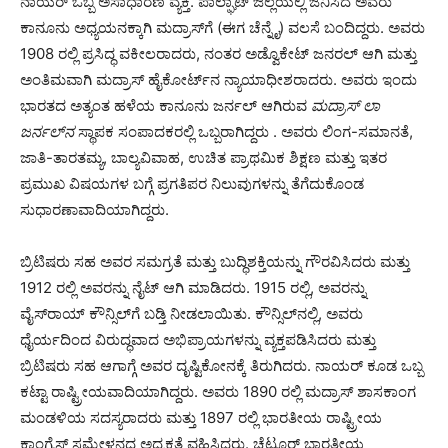
ನಾಯರ್ ಒಬ್ಬ ಅಸಾಧಾರಣ ವ್ಯಕ್ತಿ. ಪಾಲ್ಘಾಟ್ ಜಿಲ್ಲೆಯಲ್ಲಿ ಜನಿಸಿದ ಅವರು
ಕಾನೂನು ಅಧ್ಯಯನಕ್ಕಾಗಿ ಮದ್ರಾಸ್‌ಗೆ (ಈಗ ಚೆನ್ನೈ) ವಲಸೆ ಬಂದಿದ್ದರು. ಅವರು
1908 ರಲ್ಲಿ ಪ್ರಸಿದ್ಧ ವಕೀಲರಾದರು, ನಂತರ ಅಡ್ವೊಕೇಟ್ ಜನರಲ್ ಆಗಿ ಮತ್ತು
ಅಂತಿಮವಾಗಿ ಮದ್ರಾಸ್ ಹೈಕೋರ್ಟ್‌ನ ನ್ಯಾಯಾಧೀಶರಾದರು. ಅವರು ಇಂದು
ಭಾರತದ ಅತ್ಯಂತ ಹಳೆಯ ಕಾನೂನು ಜರ್ನಲ್ ಆಗಿರುವ
ಮದ್ರಾಸ್ ಲಾ
ಜರ್ನಲ್‌ನ
ಸ್ಥಾಪಕ ಸಂಪಾದಕರಲ್ಲಿ ಒಬ್ಬರಾಗಿದ್ದರು . ಅವರು ಲಿಂಗ-ಸಮಾನತೆ,
ಜಾತಿ-ತಾರತಮ್ಯ, ಬಾಲ್ಯವಿವಾಹ, ಉಚಿತ ಪ್ರಾಥಮಿಕ ಶಿಕ್ಷಣ ಮತ್ತು ಇತರ
ಪ್ರಮುಖ ವಿಷಯಗಳ ಬಗ್ಗೆ ಪ್ರಗತಿಪರ ನಿಲುವುಗಳನ್ನು ತೆಗೆದುಕೊಂಡ
ಸುಧಾರಣಾವಾದಿಯಾಗಿದ್ದರು.
ಬ್ರಿಟಿಷರು ಸಹ ಅವರ ಸಮಗ್ರತೆ ಮತ್ತು ಬುದ್ಧಿಶಕ್ತಿಯನ್ನು ಗೌರವಿಸಿದರು ಮತ್ತು
1912 ರಲ್ಲಿ ಅವರನ್ನು ನೈಟ್ ಆಗಿ ಮಾಡಿದರು. 1915 ರಲ್ಲಿ, ಅವರನ್ನು
ವೈಸ್‌ರಾಯ್ ಕೌನ್ಸಿಲ್‌ಗೆ ಬಡ್ತಿ ನೀಡಲಾಯಿತು. ಕೌನ್ಸಿಲ್‌ನಲ್ಲಿ, ಅವರು
ಧೈರ್ಯದಿಂದ ವಿರುದ್ಧವಾದ ಅಭಿಪ್ರಾಯಗಳನ್ನು ವ್ಯಕ್ತಪಡಿಸಿದರು ಮತ್ತು
ಬ್ರಿಟಿಷರು ಸಹ ಆಗಾಗ್ಗೆ ಅವರ ದೃಷ್ಟಿಕೋನಕ್ಕೆ ತಿರುಗಿದರು. ನಾಯರ್ ಕೂಡ ಒಬ್ಬ
ಕಟ್ಟಾ ರಾಷ್ಟ್ರೀಯವಾದಿಯಾಗಿದ್ದರು. ಅವರು 1890 ರಲ್ಲಿ ಮದ್ರಾಸ್ ಶಾಸಕಾಂಗ
ಮಂಡಳಿಯ ಸದಸ್ಯರಾದರು ಮತ್ತು 1897 ರಲ್ಲಿ ಭಾರತೀಯ ರಾಷ್ಟ್ರೀಯ
ಕಾಂಗ್ರೆಸ್ ಸಮ್ಮೇಳನದ ಅಧ್ಯಕ್ಷತೆ ವಹಿಸಿದ್ದರು. ಚೆಟ್ಟೂರ್ ಭಾರತೀಯ