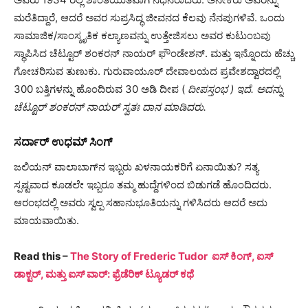
ಮರೆತಿದ್ದಾರೆ, ಆದರೆ ಅವರ ಸುಪ್ರಸಿದ್ಧ ಜೀವನದ ಕೆಲವು ನೆನಪುಗಳಿವೆ. ಒಂದು
ಸಾಮಾಜಿಕ/ಸಾಂಸ್ಕೃತಿಕ ಕಲ್ಯಾಣವನ್ನು ಉತ್ತೇಜಿಸಲು ಅವರ ಕುಟುಂಬವು
ಸ್ಥಾಪಿಸಿದ ಚೆಟ್ಟೂರ್ ಶಂಕರನ್ ನಾಯರ್ ಫೌಂಡೇಶನ್. ಮತ್ತು ಇನ್ನೊಂದು ಹೆಚ್ಚು
ಗೋಚರಿಸುವ ತುಣುಕು. ಗುರುವಾಯೂರ್ ದೇವಾಲಯದ ಪ್ರವೇಶದ್ವಾರದಲ್ಲಿ
300 ಬತ್ತಿಗಳನ್ನು ಹೊಂದಿರುವ 30 ಅಡಿ ದೀಪ (
ದೀಪಸ್ತಂಭ ) ಇದೆ. ಅದನ್ನು
ಚೆಟ್ಟೂರ್ ಶಂಕರನ್ ನಾಯರ್ ಸ್ವತಃ ದಾನ ಮಾಡಿದರು.
ಸರ್ದಾರ್ ಉಧಮ್ ಸಿಂಗ್
ಜಲಿಯನ್ ವಾಲಾಬಾಗ್‌ನ ಇಬ್ಬರು ಖಳನಾಯಕರಿಗೆ ಏನಾಯಿತು? ಸತ್ಯ
ಸ್ಪಷ್ಟವಾದ ಕೂಡಲೇ ಇಬ್ಬರೂ ತಮ್ಮ ಹುದ್ದೆಗಳಿಂದ ಬಿಡುಗಡೆ ಹೊಂದಿದರು.
ಆರಂಭದಲ್ಲಿ ಅವರು ಸ್ವಲ್ಪ ಸಹಾನುಭೂತಿಯನ್ನು ಗಳಿಸಿದರು ಆದರೆ ಅದು
ಮಾಯವಾಯಿತು.
Read this –
The Story of Frederic Tudor ಐಸ್ ಕಿಂಗ್, ಐಸ್
ಡಾಕ್ಟರ್, ಮತ್ತು ಐಸ್ ವಾರ್: ಫ್ರೆಡೆರಿಕ್ ಟ್ಯೂಡರ್ ಕಥೆ