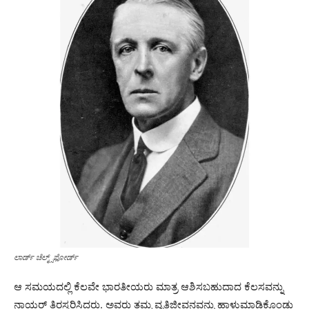
ಲಾರ್ಡ್ ಚೆಲ್ಮ್ಸ್‌ಫೋರ್ಡ್
ಆ ಸಮಯದಲ್ಲಿ ಕೆಲವೇ ಭಾರತೀಯರು ಮಾತ್ರ ಆಶಿಸಬಹುದಾದ ಕೆಲಸವನ್ನು
ನಾಯರ್ ತಿರಸ್ಕರಿಸಿದ್ದರು. ಅವರು ತಮ್ಮ ವೃತ್ತಿಜೀವನವನ್ನು ಹಾಳುಮಾಡಿಕೊಂಡು