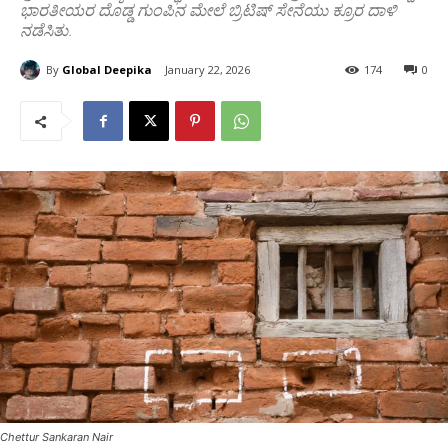
ಭಾರತೀಯರ ದೊಡ್ಡ ಗುಂಪಿನ ಮೇಲೆ ಬ್ರಿಟಿಷ್ ಸೇನೆಯು ಕ್ರೂರ ದಾಳಿ
ನಡೆಸಿತು.
By
Global Deepika
January 22, 2026
174
0
Chettur Sankaran Nair