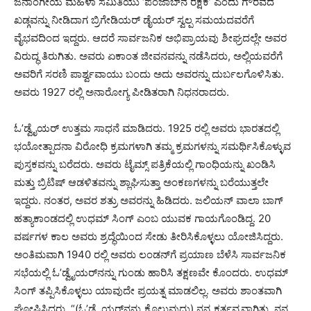
ಜನಾಂಗೀಯ ಮಹಿಳಾ ಸಮಿತಿಯು ‘ಪಂಜಾಬ್‌ನ ರಕ್ಷಕ’ ಎಂದು ಗೌರವದ
ಖಡ್ಗವನ್ನು ನೀಡಿದಾಗ ಬ್ರಿಗೇಡಿಯರ್ ಡೈಯರ್ ಸ್ವಲ್ಪ ಸಮಯದವರೆಗೆ
ವೈಭವದಿಂದ ಇದ್ದರು. ಆದರೆ ಸಾರ್ವಜನಿಕ ಅಭಿಪ್ರಾಯವು ಶೀಘ್ರದಲ್ಲೇ ಅವರ
ವಿರುದ್ಧ ತಿರುಗಿತು. ಅವರು ಏಕಾಂತ ಜೀವನವನ್ನು ನಡೆಸಿದರು, ಅಲ್ಲಿಯವರೆಗೆ
ಅವರಿಗೆ ಸರಣಿ ಪಾರ್ಶ್ವವಾಯು ಬಂದು ಅದು ಅವರನ್ನು ದುರ್ಬಲಗೊಳಿಸಿತು.
ಅವರು 1927 ರಲ್ಲಿ ಅನಾರೋಗ್ಯ ಪೀಡಿತರಾಗಿ ನಿಧನರಾದರು.
ಓ’ಡ್ವೈಯರ್ ಉತ್ತಮ ಸಾಧನೆ ಮಾಡಿದರು. 1925 ರಲ್ಲಿ ಅವರು ಭಾರತದಲ್ಲಿ
ಭಯೋತ್ಪಾದನಾ ವಿರೋಧಿ ಕ್ರಮಗಳಾಗಿ ತಮ್ಮ ಕ್ರಮಗಳನ್ನು ಸಮರ್ಥಿಸಿಕೊಳ್ಳುವ
ಪುಸ್ತಕವನ್ನು ಬರೆದರು. ಅವರು ಟೈಮ್ಸ್ ಪತ್ರಿಕೆಯಲ್ಲಿ ಗಾಂಧಿಯನ್ನು ಖಂಡಿಸಿ
ಮತ್ತು ಬ್ರಿಟಿಷ್ ಆಡಳಿತವನ್ನು ಶ್ಲಾಘಿಸುತ್ತಾ ಅಂಕಣಗಳನ್ನು ಬರೆಯುತ್ತಲೇ
ಇದ್ದರು. ನಂತರ, ಅವರ ಶತ್ರು ಅವರನ್ನು ಹಿಡಿದರು. ಜಲಿಯನ್ ವಾಲಾ ಬಾಗ್
ಹತ್ಯಾಕಾಂಡದಲ್ಲಿ ಉಧಮ್ ಸಿಂಗ್ ಎಂಬ ಯುವಕ ಗಾಯಗೊಂಡಿದ್ದ. 20
ವರ್ಷಗಳ ಕಾಲ ಅವರು ಶ್ರದ್ಧೆಯಿಂದ ಸೇಡು ತೀರಿಸಿಕೊಳ್ಳಲು ಯೋಜಿಸಿದ್ದರು.
ಅಂತಿಮವಾಗಿ 1940 ರಲ್ಲಿ ಅವರು ಲಂಡನ್‌ಗೆ ಪ್ರಯಾಣ ಬೆಳೆಸಿ ಸಾರ್ವಜನಿಕ
ಸಭೆಯಲ್ಲಿ ಓ’ಡ್ವೈಯರ್‌ನನ್ನು ಗುಂಡು ಹಾರಿಸಿ ತಕ್ಷಣವೇ ಕೊಂದರು. ಉಧಮ್
ಸಿಂಗ್ ತಪ್ಪಿಸಿಕೊಳ್ಳಲು ಯಾವುದೇ ಪ್ರಯತ್ನ ಮಾಡಲಿಲ್ಲ. ಅವರು ಶಾಂತವಾಗಿ
ಘೋಷಿಸಿದರು, “(ಓ’ಡ್ವೈಯರ್‌ನನ್ನು ಕೊಲ್ಲುವುದು) ನನ್ನ ಕರ್ತವ್ಯವಾಗಿತ್ತು. ನನ್ನ