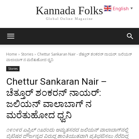
Kannada Folks
English
▼
Global Online Magazine
Home
Stories
Chettur Sankaran Nair - ಚೆತ್ತೂರ್ ಶಂಕರನ್ ನಾಯರ್: ಜಲಿಯನ್
ವಾಲಾಬಾಗ್ ನ ಮರೆತುಹೋದ ಧ್ವನಿ
Stories
Chettur Sankaran Nair –
ಚೆತ್ತೂರ್ ಶಂಕರನ್ ನಾಯರ್:
ಜಲಿಯನ್ ವಾಲಾಬಾಗ್ ನ
ಮರೆತುಹೋದ ಧ್ವನಿ
೧೯೧೯ರ ಏಪ್ರಿಲ್ ೧೩ರಂದು ಅಮೃತಸರದ ಜಲಿಯನ್ ವಾಲಾಬಾಗ್‌ನಲ್ಲಿ
ಬ್ರಿಟಿಷರ ದೌರ್ಜನ್ಯದ ವಿರುದ್ಧ ಶಾಂತಿಯುತವಾಗಿ ಪ್ರತಿಭಟಿಸಲು ನೆರೆದಿದ್ದ