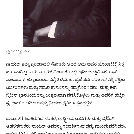
ಮೈಕೆಲ್ ಓ’ಡ್ವೈಯರ್
ನಾಯರ್ ತಮ್ಮ ಪ್ರಕರಣದಲ್ಲಿ ಸೋತರು ಆದರೆ ಅದು ಅವರ ಹೋರಾಟಕ್ಕೆ ಸಿಕ್ಕ
ಜಯವಾಗಿತ್ತು. ಐದು ವಾರಗಳ ವಿಚಾರಣೆಯಲ್ಲಿ, ಇಡೀ ಜಗತ್ತಿಗೆ ಜಲಿಯನ್
ವಾಲಾಬಾಗ್ ಹತ್ಯಾಕಾಂಡದ ಬಗ್ಗೆ ತಿಳಿಯಿತು. ಬ್ರಿಟಿಷರು ಪಂಜಾಬ್‌ನಲ್ಲಿ ಪತ್ರಿಕಾ
ನಿರ್ಬಂಧಗಳು ಮತ್ತು ಸಮರ ಕಾನೂನನ್ನು ರದ್ದುಗೊಳಿಸಿದರು. ಮತ್ತು ಈಗ
ಬ್ರಿಟನ್ ಭಾರತೀಯರನ್ನು ಉತ್ತಮವಾಗಿ ನಡೆಸಿಕೊಳ್ಳಲು ಮತ್ತು ಅವರಿಗೆ ಹೆಚ್ಚಿನ
ಸ್ವ-ಆಡಳಿತ ಅಧಿಕಾರವನ್ನು ನೀಡಲು ನೈತಿಕ ಒತ್ತಡದಲ್ಲಿದೆ.
ಮದ್ರಾಸ್‌ಗೆ ಹಿಂತಿರುಗಿದ ನಂತರ, ರಾಷ್ಟ್ರೀಯವಾದಿಗಳು ಮತ್ತು ಬ್ರಿಟಿಷ್
ಆಡಳಿತಗಾರರು ನಾಯರ್ ಅವರನ್ನು ಸಂಪರ್ಕಿಸುವುದನ್ನು ಮುಂದುವರೆಸಿದರು.
ಅವರು 1934 ರಲ್ಲಿ ಶಾಂತಿಯುತವಾಗಿ ನಿಧನರಾದರು. ಅನೇಕರು ಅವರನ್ನು