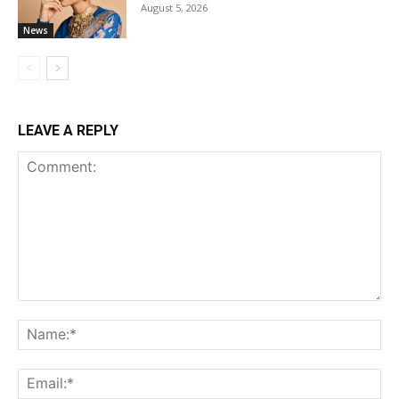
August 5, 2026
News
LEAVE A REPLY
Comment:
Na
Ema