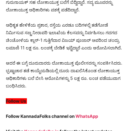
ಗುರುನಾಯಕ್ ಸಹ ಲೋಕಾಯುಕ್ತ ಬಲೆಗೆ ಬಿದ್ದಿದ್ದಾರೆ. ಸದ್ಯ ಮೂವರನ್ನು
ಲೋಕಾಯುಕ್ತ ಅಧಿಕಾರಿಗಳು ವಶಕ್ಕೆ ಪಡೆದಿದ್ದಾರೆ.
ಅಧಿಕೃತ ಹೇಳಿಕೆಯ ಪ್ರಕಾರ, ರಸ್ತೆಯ ಎರಡೂ ಬದಿಗಳಲ್ಲಿ ತಡೆಗೋಡೆ
ನಿರ್ಮಿಸುವ ಸಣ್ಣ ನೀರಾವರಿ ಇಲಾಖೆಯ ಕೆಲಸವನ್ನು ನಿರ್ವಹಿಸಲು ಗದಗದ
ಚಿಂಚೋಳಿಯ ಕ್ಲಾಸ್-1 ಗುತ್ತಿಗೆದಾರ ವಿಜಯ್ ಪೂಜಾರ್ ಅವರಿಂದ ಚಂದ್ರು
ಲಮಾಣಿ 11 ಲಕ್ಷ ರೂ. ಲಂಚಕ್ಕೆ ಬೇಡಿಕೆ ಇಟ್ಟಿದ್ದಾರೆ ಎಂದು ಆರೋಪಿಸಲಾಗಿದೆ.
ಆದರೆ ಈ ಬಗ್ಗೆ ದೂರುದಾರರು ಲೋಕಾಯುಕ್ತ ಪೊಲೀಸರನ್ನು ಸಂಪರ್ಕಿಸಿದರು.
ಭ್ರಷ್ಟಾಚಾರ ತಡೆ ಕಾಯ್ದೆಯಡಿಯಲ್ಲಿ ದೂರು ದಾಖಲಿಸಿಕೊಂಡ ಲೋಕಾಯುಕ್ತ
ಅಧಿಕಾರಿಗಳು ಬಲೆ ಬೀಸಿ ಆರೋಪಿಗಳನ್ನು 5 ಲಕ್ಷ ರೂ. ಲಂಚ ಪಡೆಯುವಾಗ
ಬಂಧಿಸಿದರು.
Follow Us
Follow KannadaFolks channel on
WhatsApp