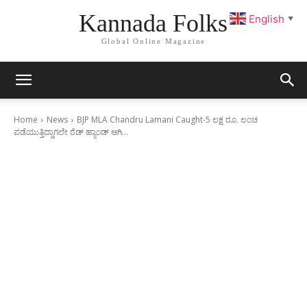
Kannada Folks
English
▼
Global Online Magazine
Home
News
BJP MLA Chandru Lamani Caught-5 ಲಕ್ಷ ರೂ. ಲಂಚ
ಪಡೆಯುತ್ತಿದ್ದಾಗಲೇ ರೆಡ್ ಹ್ಯಾಂಡ್ ಆಗಿ...