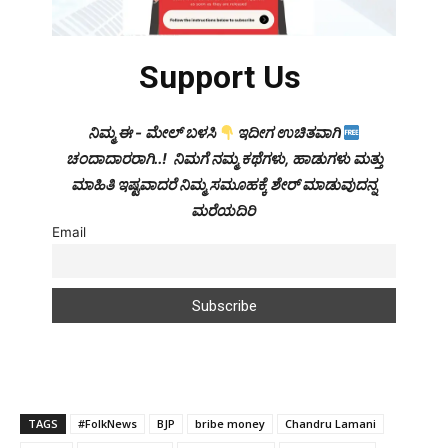
Support Us
ನಿಮ್ಮ ಈ - ಮೇಲ್ ಬಳಸಿ
ಇದೀಗ ಉಚಿತವಾಗಿ
ಚಂದಾದಾರರಾಗಿ..! ನಿಮಗೆ ನಮ್ಮ ಕಥೆಗಳು, ಹಾಡುಗಳು ಮತ್ತು
ಮಾಹಿತಿ ಇಷ್ಟವಾದರೆ ನಿಮ್ಮ ಸಮೂಹಕ್ಕೆ ಶೇರ್ ಮಾಡುವುದನ್ನ
ಮರೆಯದಿರಿ
Email
TAGS
#FolkNews
BJP
bribe money
Chandru Lamani