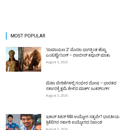
MOST POPULAR
‘ರಾಮಾಯಣ 2’ ಮೊದಲ ಭಾಗಕ್ಕಿಂತ ಹೆಚ್ಚು
ಎಂಟರ್ಟೈನಿಂಗ್ – ರಣಬೀರ್ ಕಪೂರ್ ಮಾತು
August 5, 2026
ಮೆಟಾ ವೇದಿಕೆಗಳಲ್ಲಿ ಗಂಭೀರ ದೋಷ – ಭಾರತದ
ಸರ್ಕಾರಕ್ಕೆ ಕ್ಷಮೆ ಕೇಳಿದ ಮಾರ್ಕ್ ಜುಕರ್‌ಬರ್ಗ್
August 5, 2026
ಇಶಾನ್ ಕಿಶನ್ RBI ಉದ್ಯೋಗ ಸತ್ಯವೇ? ಭಾರತೀಯ
ಕ್ರಿಕೆಟಿಗರ ಸರ್ಕಾರಿ ಉದ್ಯೋಗದ ನಿಜಾಂಶ
August 5, 2026