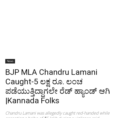
News
BJP MLA Chandru Lamani
Caught-5 ಲಕ್ಷ ರೂ. ಲಂಚ
ಪಡೆಯುತ್ತಿದ್ದಾಗಲೇ ರೆಡ್ ಹ್ಯಾಂಡ್ ಆಗಿ
|Kannada Folks
Chandru Lamani was allegedly caught red-handed while