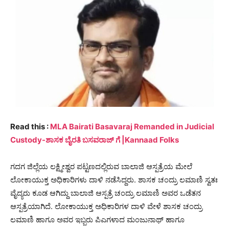
Read this :
MLA Bairati Basavaraj Remanded in Judicial
Custody-ಶಾಸಕ ಬೈರತಿ ಬಸವರಾಜ್ ಗೆ |Kannaad Folks
ಗದಗ ಜಿಲ್ಲೆಯ ಲಕ್ಷ್ಮೀಶ್ವರ ಪಟ್ಟಣದಲ್ಲಿರುವ ಬಾಲಾಜಿ ಆಸ್ಪತ್ರೆಯ ಮೇಲೆ
ಲೋಕಾಯುಕ್ತ ಅಧಿಕಾರಿಗಳು ದಾಳಿ ನಡೆಸಿದ್ದರು. ಶಾಸಕ ಚಂದ್ರು ಲಮಾಣಿ ಸ್ವತಃ
ವೈದ್ಯರು ಕೂಡ ಆಗಿದ್ದು ಬಾಲಾಜಿ ಆಸ್ಪತ್ರೆ ಚಂದ್ರು ಲಮಾಣಿ ಅವರ ಒಡೆತನ
ಆಸ್ಪತ್ರೆಯಾಗಿದೆ. ಲೋಕಾಯುಕ್ತ ಅಧಿಕಾರಿಗಳ ದಾಳಿ ವೇಳೆ ಶಾಸಕ ಚಂದ್ರು
ಲಮಾಣಿ ಹಾಗೂ ಅವರ ಇಬ್ಬರು ಪಿಎಗಳಾದ ಮಂಜುನಾಥ್ ಹಾಗೂ