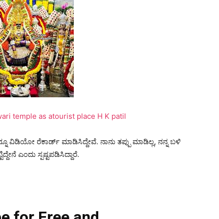
i temple as atourist place H K patil
ೂ ವಿಡಿಯೋ ರೆಕಾರ್ಡ್ ಮಾಡಿಸಿದ್ದೇವೆ. ನಾನು ತಪ್ಪು ಮಾಡಿಲ್ಲ, ನನ್ನ ಬಳಿ
ದೇನೆ ಎಂದು ಸ್ಪಷ್ಟಪಡಿಸಿದ್ದಾರೆ.
e for Free and