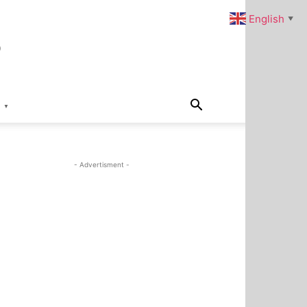
s
English
▼
▼
- Advertisment -