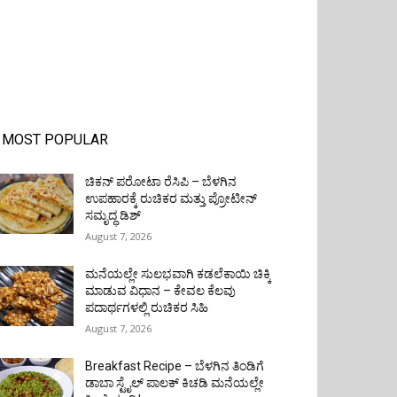
MOST POPULAR
ಚಿಕನ್ ಪರೋಟಾ ರೆಸಿಪಿ – ಬೆಳಗಿನ
ಉಪಹಾರಕ್ಕೆ ರುಚಿಕರ ಮತ್ತು ಪ್ರೋಟೀನ್‌
ಸಮೃದ್ಧ ಡಿಶ್
August 7, 2026
ಮನೆಯಲ್ಲೇ ಸುಲಭವಾಗಿ ಕಡಲೆಕಾಯಿ ಚಿಕ್ಕಿ
ಮಾಡುವ ವಿಧಾನ – ಕೇವಲ ಕೆಲವು
ಪದಾರ್ಥಗಳಲ್ಲಿ ರುಚಿಕರ ಸಿಹಿ
August 7, 2026
Breakfast Recipe – ಬೆಳಗಿನ ತಿಂಡಿಗೆ
ಡಾಬಾ ಸ್ಟೈಲ್ ಪಾಲಕ್ ಕಿಚಡಿ ಮನೆಯಲ್ಲೇ