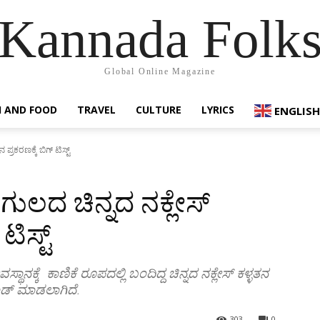
Kannada Folk
Global Online Magazine
 AND FOOD
TRAVEL
CULTURE
LYRICS
ENGLISH
್ರಕರಣಕ್ಕೆ ಬಿಗ್ ಟಿಸ್ಟ್
ುಲದ ಚಿನ್ನದ ನಕ್ಲೇಸ್
ಟಿಸ್ಟ್
ನಕ್ಕೆ ಕಾಣಿಕೆ ರೂಪದಲ್ಲಿ ಬಂದಿದ್ದ ಚಿನ್ನದ ನಕ್ಲೇಸ್ ಕಳ್ಳತನ
ಂಡ್ ಮಾಡಲಾಗಿದೆ.
303
0