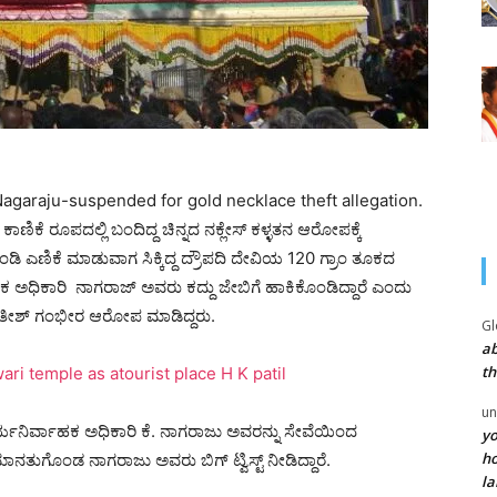
araju-suspended for gold necklace theft allegation.
ಣಿಕೆ ರೂಪದಲ್ಲಿ ಬಂದಿದ್ದ ಚಿನ್ನದ ನಕ್ಲೇಸ್ ಕಳ್ಳತನ ಆರೋಪಕ್ಕೆ
ಿ ಎಣಿಕೆ ಮಾಡುವಾಗ ಸಿಕ್ಕಿದ್ದ ದ್ರೌಪದಿ ದೇವಿಯ 120 ಗ್ರಾಂ ತೂಕದ
ಅಧಿಕಾರಿ ನಾಗರಾಜ್ ಅವರು ಕದ್ದು ಜೇಬಿಗೆ ಹಾಕಿಕೊಂಡಿದ್ದಾರೆ ಎಂದು
ಸತೀಶ್ ಗಂಭೀರ ಆರೋಪ ಮಾಡಿದ್ದರು.
Gl
ab
th
i temple as atourist place H K patil
un
ಯನಿರ್ವಾಹಕ ಅಧಿಕಾರಿ ಕೆ. ನಾಗರಾಜು ಅವರನ್ನು ಸೇವೆಯಿಂದ
yo
ho
ನತುಗೊಂಡ ನಾಗರಾಜು ಅವರು ಬಿಗ್ ಟ್ವಿಸ್ಟ್ ನೀಡಿದ್ದಾರೆ.
la