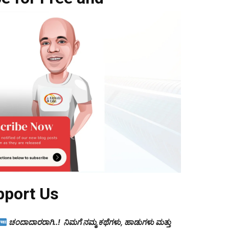
pport Us
ಚಂದಾದಾರರಾಗಿ..! ನಿಮಗೆ ನಮ್ಮ ಕಥೆಗಳು, ಹಾಡುಗಳು ಮತ್ತು