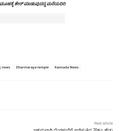
 ಸಮೂಹಕ್ಕೆ ಶೇರ್ ಮಾಡುವುದನ್ನ ಮರೆಯದಿರಿ
g news
Dharmaraya temple
Kannada News
Next article
ಅಕ್ರಮವಾಗಿ ಬೆಂಗಳೂರಿಗೆ ಸಾಗಿಸುತ್ತಿದ್ದ 70ಕ್ಕೂ ಹೆಚ್ಚು