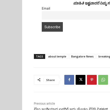
ಮಾಹಿತಿ ಇಷ್ಟವಾದರೆ ನಿಮ್ಮ
Email
TAGS
about temple
Bangalore News
breakin
Share
Previous article
ಟೀಂ ಇಂಡಿಯಾದ ಐವರಿಗೆ ಇದು ಚೊಚ್ಚಲ ಟಿ20 ವಿಶ್ವಕಪ್