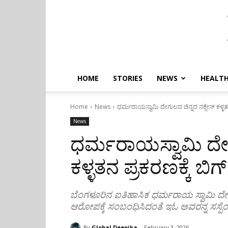
HOME
STORIES
NEWS
HEALTH
Home
News
ಧರ್ಮರಾಯಸ್ವಾಮಿ ದೇಗುಲದ ಚಿನ್ನದ ನಕ್ಲೇಸ್ ಕಳ್ಳತನ ಪ
News
ಧರ್ಮರಾಯಸ್ವಾಮಿ ದೇಗ
ಕಳ್ಳತನ ಪ್ರಕರಣಕ್ಕೆ ಬಿಗ್ 
ಬೆಂಗಳೂರಿನ ಐತಿಹಾಸಿಕ ಧರ್ಮರಾಯ ಸ್ವಾಮಿ ದೇವಸ್ಥಾ
ಆರೋಪಕ್ಕೆ ಸಂಬಂಧಿಸಿದಂತೆ ಇಓ ಅವರನ್ನ ಸಸ್ಪೆ
By
Global Deepika
February 3, 2026