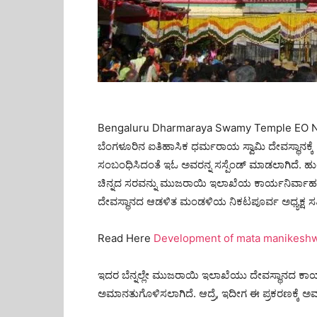
Bengaluru Dharmaraya Swamy Temple EO Nag
ಬೆಂಗಳೂರಿನ ಐತಿಹಾಸಿಕ ಧರ್ಮರಾಯ ಸ್ವಾಮಿ ದೇವಸ್ಥಾನಕ್ಕೆ ಕಾ
ಸಂಬಂಧಿಸಿದಂತೆ ಇಓ ಅವರನ್ನ ಸಸ್ಪೆಂಡ್ ಮಾಡಲಾಗಿದೆ. ಹುಂಡ
ಚಿನ್ನದ ಸರವನ್ನು ಮುಜರಾಯಿ ಇಲಾಖೆಯ ಕಾರ್ಯನಿರ್ವಾಹಕ 
ದೇವಸ್ಥಾನದ ಆಡಳಿತ ಮಂಡಳಿಯ ನಿಕಟಪೂರ್ವ ಅಧ್ಯಕ್ಷ 
Read Here
Development of mata manikeshwar
ಇದರ ಬೆನ್ನಲ್ಲೇ ಮುಜರಾಯಿ ಇಲಾಖೆಯು ದೇವಸ್ಥಾನದ ಕಾರ್
ಅಮಾನತುಗೊಳಿಸಲಾಗಿದೆ. ಆದ್ರೆ, ಇದೀಗ ಈ ಪ್ರಕರಣಕ್ಕೆ ಅಮಾ