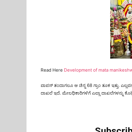
Read Here
Development of mata manikeshwar
ವಾಪಸ್ ತಂದಾಗಲೂ ಆ ಚಿನ್ನ 68 ಗ್ರಾಂ ತೂಕ ಇತ್ತು. ಎಲ್ಲವನ್ನ
ದಾಖಲೆ ಇದೆ. ಮೇಲಧಿಕಾರಿಗಳಿಗೆ ಎಲ್ಲಾ ದಾಖಲೆಗಳನ್ನು ಕೊಟ್ಟಿದ್
Subscrib