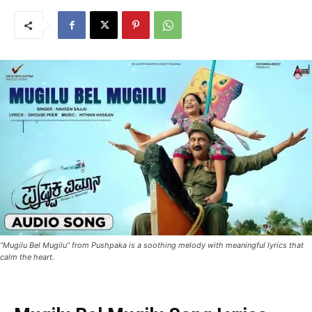
“Mugilu Bel Mugilu” from Pushpaka is a soothing melody with meaningful lyrics that
calm the heart.