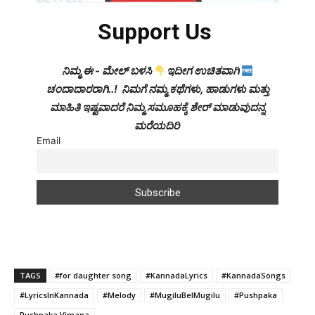
Support Us
ನಿಮ್ಮ ಈ - ಮೇಲ್ ಬಳಸಿ
ಇದೀಗ ಉಚಿತವಾಗಿ
ಚಂದಾದಾರರಾಗಿ..! ನಿಮಗೆ ನಮ್ಮ ಕಥೆಗಳು, ಹಾಡುಗಳು ಮತ್ತು
ಮಾಹಿತಿ ಇಷ್ಟವಾದರೆ ನಿಮ್ಮ ಸಮೂಹಕ್ಕೆ ಶೇರ್ ಮಾಡುವುದನ್ನ
ಮರೆಯದಿರಿ
Email
TAGS
#for daughter song
#KannadaLyrics
#KannadaSongs
#LyricsInKannada
#Melody
#MugiluBelMugilu
#Pushpaka
Pushpaka Vimana