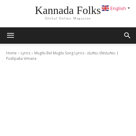
Kannada Folks
English
▼
Global Online Magazine
Home
Lyrics
Mugilu Bel Mugilu Song Lyrics - ಮುಗಿಲು ಬೆಳಮುಗಿಲು |
Pushpaka Vimana