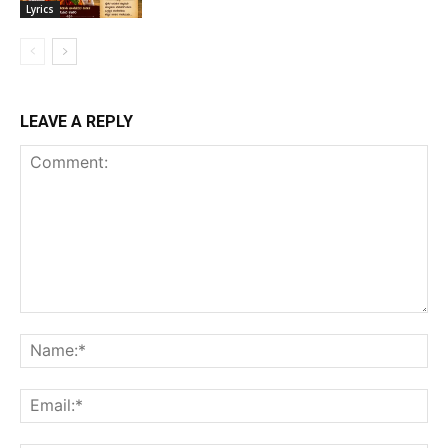
Lyrics
LEAVE A REPLY
Comment:
Na
Ema