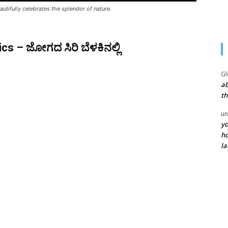
eautifully celebrates the splendor of nature.
ics – ಜೋಗದ ಸಿರಿ ಬೆಳಕಿನಲ್ಲಿ
Gl
ab
th
un
yo
ho
la