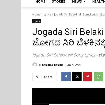
HOME
STORIES
NEWS
HEALTH
Home
Lyrics
Jogada Siri Belakinalli Song Lyrics - ಜೋಗ
Lyrics
Jogada Siri Belaki
ಜೋಗದ ಸಿರಿ ಬೆಳಕಿನಲ್
Jogada Siri Belakinalli Song Lyrics - ಜೋಗ
By
Deepika Deepu
June 6, 2026
Share