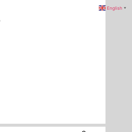
s
English
▼