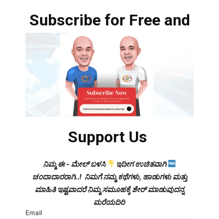
Subscribe for Free and
Support Us
ನಿಮ್ಮ ಈ - ಮೇಲ್ ಬಳಸಿ
ಇದೀಗ ಉಚಿತವಾಗಿ
ಚಂದಾದಾರರಾಗಿ..! ನಿಮಗೆ ನಮ್ಮ ಕಥೆಗಳು, ಹಾಡುಗಳು ಮತ್ತು
ಮಾಹಿತಿ ಇಷ್ಟವಾದರೆ ನಿಮ್ಮ ಸಮೂಹಕ್ಕೆ ಶೇರ್ ಮಾಡುವುದನ್ನ
ಮರೆಯದಿರಿ
Email