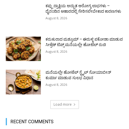
ಕಪ್ಪು ದ್ರಾಕ್ಷಿಯ ಅದ್ಭುತ ಆರೋಗ್ಯ ಲಾಭಗಳು –
ದೈನಂದಿನ ಆಹಾರದಲ್ಲಿ ಸೇರಿಸಲೇಬೇಕಾದ ಕಾರಣಗಳು
August 8, 2026
ಕರುಕುರಾದ ಮಶ್ರೂಮ್ – ಈರುಳ್ಳಿ ಪಕೋಡಾ ಮಾಡುವ
ಸೀಕ್ರೆಟ್ ಟಿಪ್ಸ್ ಮನೆಯಲ್ಲೇ ಹೋಟೆಲ್ ರುಚಿ
August 8, 2026
ಮನೆಯಲ್ಲೇ ಹೋಟೆಲ್ ಸ್ಟೈಲ್ ಸೋಯಾಬೀನ್
ಕುರ್ಮಾ ಮಾಡುವ ಸುಲಭ ವಿಧಾನ
August 8, 2026
Load more
RECENT COMMENTS