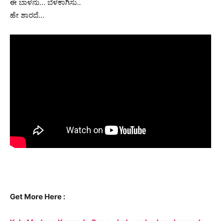
ಈ ಬಾಳನು… ಬೆಳಕಾಗಿಸು..
ಹೇ ಶಾರದೆ…
Get More Here :