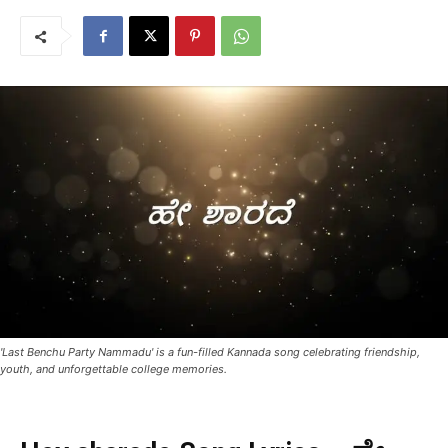
'Last Benchu Party Nammadu' is a fun-filled Kannada song celebrating friendship,
youth, and unforgettable college memories.