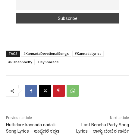
TAGS
#KannadaDevotionalSongs
#KannadaLyrics
#RishabShetty
HeySharade
Previous article
Next article
Huttidare kannada nadalli
Last Benchu Party Song
Song Lyrics – ಹುಟ್ಟಿದರೆ ಕನ್ನಡ
Lyrics – ಲಾಸ್ಟು ಬೆಂಚಿನ ಪಾರ್ಟಿ