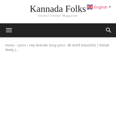
Kannada Folks
English
▼
Global Online Magazine
Home
Lyrics
Hey sharade Song Lyrics - ಹೇ ಶಾರದೆ ದಯಪಾಲಿಸು | Rishab
Shetty |...