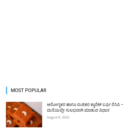
MOST POPULAR
ಆರೋಗ್ಯಕರ ಹಾಗೂ ರುಚಿಕರ ಕ್ಯಾರೆಟ್ ಬರ್ಫಿ ರೆಸಿಪಿ –
ಮನೆಯಲ್ಲೇ ಸುಲಭವಾಗಿ ಮಾಡುವ ವಿಧಾನ
August 8, 2026