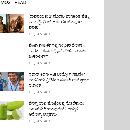
MOST READ
‘ರಾಮಾಯಣ 2’ ಮೊದಲ ಭಾಗಕ್ಕಿಂತ ಹೆಚ್ಚು
ಎಂಟರ್ಟೈನಿಂಗ್ – ರಣಬೀರ್ ಕಪೂರ್
ಮಾತು
August 5, 2026
ಮೆಟಾ ವೇದಿಕೆಗಳಲ್ಲಿ ಗಂಭೀರ ದೋಷ –
ಭಾರತದ ಸರ್ಕಾರಕ್ಕೆ ಕ್ಷಮೆ ಕೇಳಿದ ಮಾರ್ಕ್
ಜುಕರ್‌ಬರ್ಗ್
August 5, 2026
ಇಶಾನ್ ಕಿಶನ್ RBI ಉದ್ಯೋಗ ಸತ್ಯವೇ?
ಭಾರತೀಯ ಕ್ರಿಕೆಟಿಗರ ಸರ್ಕಾರಿ ಉದ್ಯೋಗದ
ನಿಜಾಂಶ
August 5, 2026
ಬೆಳಿಗ್ಗೆ ಖಾಲಿ ಹೊಟ್ಟೆಯಲ್ಲಿ ಸೋರೆಕಾಯಿ
ಜ್ಯೂಸ್ ಕುಡಿಯುವುದೇಕೆ? ಅದ್ಭುತ
ಆರೋಗ್ಯ ಲಾಭಗಳು
August 5, 2026