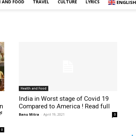
 AND FOOD
TRAVEL
CULTURE
LYRICS
ENGLISH
Health and Food
India in Worst stage of Covid 19
n
Compared to America ! Read full
್
Banu Mitra
-
April 19, 2021
0
0